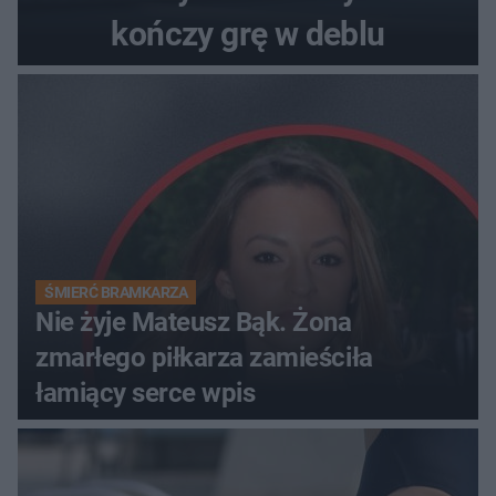
kończy grę w deblu
ŚMIERĆ BRAMKARZA
Nie żyje Mateusz Bąk. Żona
zmarłego piłkarza zamieściła
łamiący serce wpis