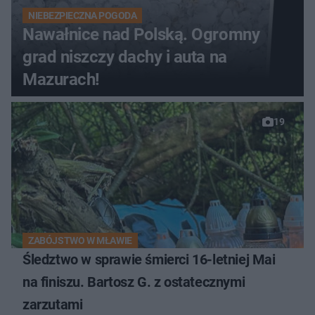
NIEBEZPIECZNA POGODA
Nawałnice nad Polską. Ogromny
grad niszczy dachy i auta na
Mazurach!
19
ZABÓJSTWO W MŁAWIE
Śledztwo w sprawie śmierci 16-letniej Mai
na finiszu. Bartosz G. z ostatecznymi
zarzutami