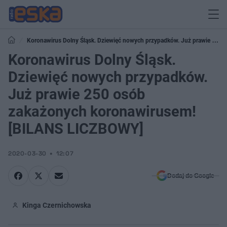
Koronawirus Dolny Śląsk. Dziewięć nowych przypadków. Już prawie 250
osób zakażonych koronawirusem! [BILANS LICZBOWY]
Koronawirus Dolny Śląsk.
Dziewięć nowych przypadków.
Już prawie 250 osób
zakażonych koronawirusem!
[BILANS LICZBOWY]
2020-03-30
12:07
Dodaj do Google
Kinga Czernichowska