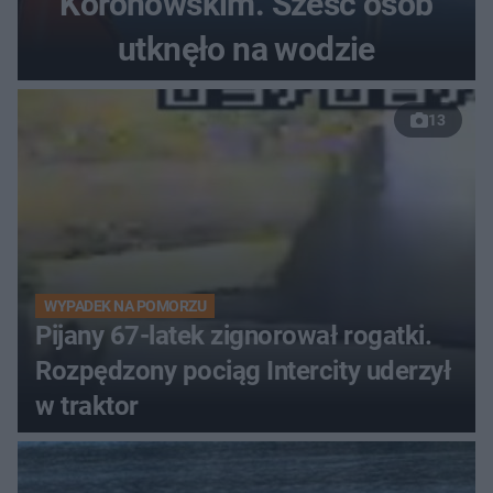
Koronowskim. Sześć osób
utknęło na wodzie
13
WYPADEK NA POMORZU
Pijany 67-latek zignorował rogatki.
Rozpędzony pociąg Intercity uderzył
w traktor