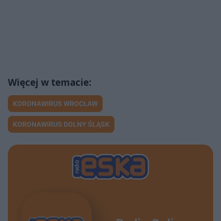
KORONAWIRUS WROCŁAW
KORONAWIRUS DOLNY ŚLĄSK