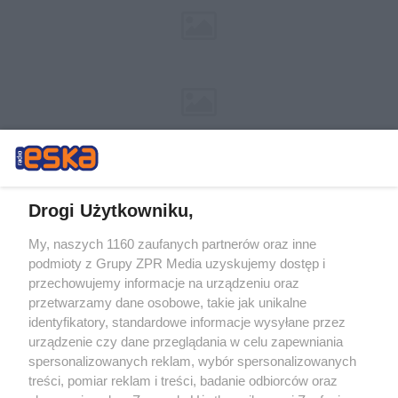
Drogi Użytkowniku,
My, naszych 1160 zaufanych partnerów oraz inne
Żaden utwór zamieszczony w serwisie nie może być powielany i
podmioty z Grupy ZPR Media uzyskujemy dostęp i
rozpowszechniany lub dalej rozpowszechniany w jakikolwiek sposób (w
tym także elektroniczny lub mechaniczny) na jakimkolwiek polu
przechowujemy informacje na urządzeniu oraz
eksploatacji w jakiejkolwiek formie, włącznie z umieszczaniem w
przetwarzamy dane osobowe, takie jak unikalne
Internecie bez pisemnej zgody właściciela praw. Jakiekolwiek użycie lub
identyfikatory, standardowe informacje wysyłane przez
wykorzystanie utworów w całości lub w części z naruszeniem prawa,
tzn. bez właściwej zgody, jest zabronione pod groźbą kary i może być
urządzenie czy dane przeglądania w celu zapewniania
ścigane prawnie.
spersonalizowanych reklam, wybór spersonalizowanych
treści, pomiar reklam i treści, badanie odbiorców oraz