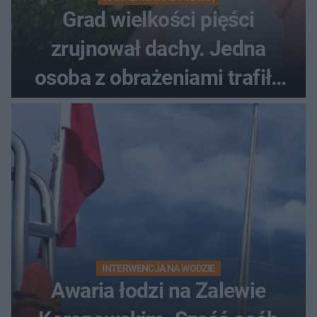
Grad wielkości pięści
zrujnował dachy. Jedna
osoba z obrażeniami trafiła
do szpitala
INTERWENCJA NA WODZIE
Awaria łodzi na Zalewie