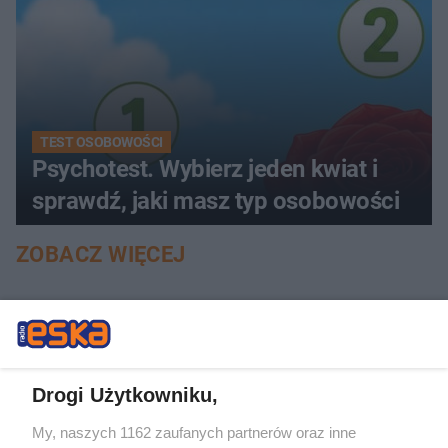
TEST OSOBOWOŚCI
Psychotest. Wybierz jeden kwiat i
sprawdź, jaki masz typ osobowości
ZOBACZ WIĘCEJ
Drogi Użytkowniku,
My, naszych 1162 zaufanych partnerów oraz inne