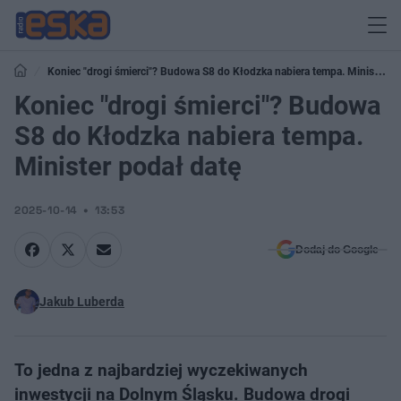
Koniec "drogi śmierci"? Budowa S8 do Kłodzka nabiera tempa. Minister
podał datę
Koniec "drogi śmierci"? Budowa
S8 do Kłodzka nabiera tempa.
Minister podał datę
2025-10-14
13:53
Dodaj do Google
Jakub Luberda
To jedna z najbardziej wyczekiwanych
inwestycji na Dolnym Śląsku. Budowa drogi