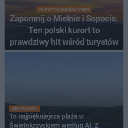
TURYSTYKA NAD BAŁTYKIEM
Zapomnij o Mielnie i Sopocie.
Ten polski kurort to
prawdziwy hit wśród turystów
CIEKAWOSTKA
To najpiękniejsza plaża w
Świętokrzyskiem według AI. Z