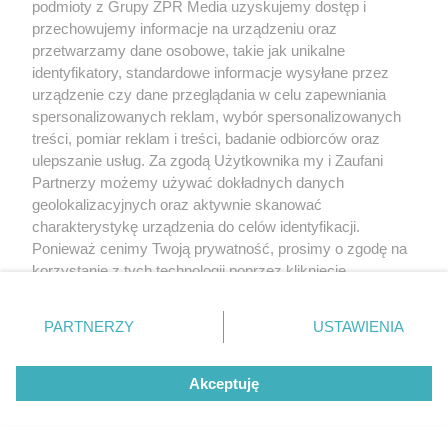
podmioty z Grupy ZPR Media uzyskujemy dostęp i
przechowujemy informacje na urządzeniu oraz
przetwarzamy dane osobowe, takie jak unikalne
identyfikatory, standardowe informacje wysyłane przez
urządzenie czy dane przeglądania w celu zapewniania
spersonalizowanych reklam, wybór spersonalizowanych
treści, pomiar reklam i treści, badanie odbiorców oraz
ulepszanie usług. Za zgodą Użytkownika my i Zaufani
Partnerzy możemy używać dokładnych danych
geolokalizacyjnych oraz aktywnie skanować
charakterystykę urządzenia do celów identyfikacji.
Ponieważ cenimy Twoją prywatność, prosimy o zgodę na
korzystanie z tych technologii poprzez kliknięcie
„Akceptuję”. Zgoda jest dobrowolna i zawsze możesz ją
zmienić/wycofać klikając przycisk ustawień prywatności
PARTNERZY
USTAWIENIA
znajdujący się w lewym dolnym rogu strony
. Niektóre
rodzaje przetwarzania danych nie wymagają zgody
Akceptuję
użytkownika, ale masz prawo sprzeciwić się takiemu
Żaden utwór zamieszczony w serwisie nie może być powielany i
rozpowszechniany lub dalej rozpowszechniany w jakikolwiek sposób (w
przetwarzaniu. Preferencje będą miały zastosowanie tylko
tym także elektroniczny lub mechaniczny) na jakimkolwiek polu
na tej witrynie.
eksploatacji w jakiejkolwiek formie, włącznie z umieszczaniem w Internecie