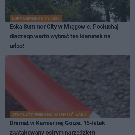
ESKA SUMMER CITY 2026
Eska Summer City w Mrągowie. Posłuchaj
dlaczego warto wybrać ten kierunek na
urlop!
ATAK NOŻOWNIKA NA DOLNYM ŚLĄSKU
Dramat w Kamiennej Górze. 15-latek
zaatakowany ostrym narzędziem