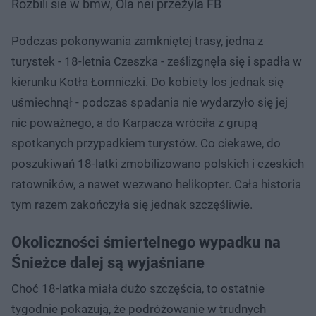
Rozbili sie w bmw, Ola nei przeżyla FB
Podczas pokonywania zamkniętej trasy, jedna z
turystek - 18-letnia Czeszka - ześlizgnęła się i spadła w
kierunku Kotła Łomniczki. Do kobiety los jednak się
uśmiechnął - podczas spadania nie wydarzyło się jej
nic poważnego, a do Karpacza wróciła z grupą
spotkanych przypadkiem turystów. Co ciekawe, do
poszukiwań 18-latki zmobilizowano polskich i czeskich
ratowników, a nawet wezwano helikopter. Cała historia
tym razem zakończyła się jednak szczęśliwie.
Okoliczności śmiertelnego wypadku na
Śnieżce dalej są wyjaśniane
Choć 18-latka miała dużo szczęścia, to ostatnie
tygodnie pokazują, że podróżowanie w trudnych