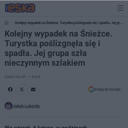
Kolejny wypadek na Śnieżce. Turystka poślizgnęła się i spadła. Jej grupa
szła nieczynnym szlakiem
Kolejny wypadek na Śnieżce.
Turystka poślizgnęła się i
spadła. Jej grupa szła
nieczynnym szlakiem
2024-02-07
9:43
Dodaj do Google
Jakub Luberda
We wtorek, 6 lutego, w godzinach