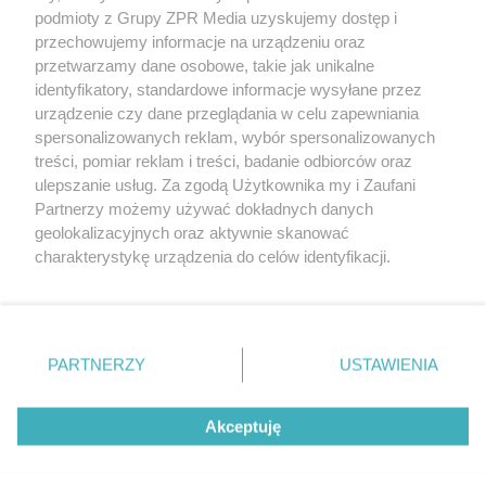
Żaden utwór zamieszczony w serwisie nie może być powielany i
podmioty z Grupy ZPR Media uzyskujemy dostęp i
rozpowszechniany lub dalej rozpowszechniany w jakikolwiek sposób (w
tym także elektroniczny lub mechaniczny) na jakimkolwiek polu
przechowujemy informacje na urządzeniu oraz
eksploatacji w jakiejkolwiek formie, włącznie z umieszczaniem w
przetwarzamy dane osobowe, takie jak unikalne
Internecie bez pisemnej zgody właściciela praw. Jakiekolwiek użycie lub
identyfikatory, standardowe informacje wysyłane przez
wykorzystanie utworów w całości lub w części z naruszeniem prawa,
tzn. bez właściwej zgody, jest zabronione pod groźbą kary i może być
urządzenie czy dane przeglądania w celu zapewniania
ścigane prawnie.
spersonalizowanych reklam, wybór spersonalizowanych
treści, pomiar reklam i treści, badanie odbiorców oraz
ulepszanie usług. Za zgodą Użytkownika my i Zaufani
Partnerzy możemy używać dokładnych danych
geolokalizacyjnych oraz aktywnie skanować
charakterystykę urządzenia do celów identyfikacji.
Ponieważ cenimy Twoją prywatność, prosimy o zgodę na
O nas
korzystanie z tych technologii poprzez kliknięcie
Informacje prawne
„Akceptuję”. Zgoda jest dobrowolna i zawsze możesz ją
zmienić/wycofać klikając przycisk ustawień prywatności
PARTNERZY
USTAWIENIA
Nasze serwisy
znajdujący się w lewym dolnym rogu strony
. Niektóre
rodzaje przetwarzania danych nie wymagają zgody
© 2026 Grupa ZPR Media
Akceptuję
użytkownika, ale masz prawo sprzeciwić się takiemu
przetwarzaniu. Preferencje będą miały zastosowanie tylko
na tej witrynie.