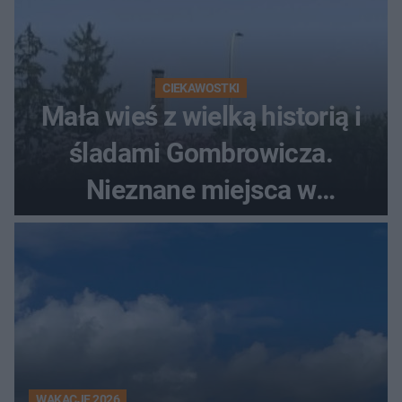
CIEKAWOSTKI
Mała wieś z wielką historią i
śladami Gombrowicza.
Nieznane miejsca w
Świętokrzyskiem
WAKACJE 2026