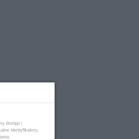
y dostęp i
lne identyfikatory,
iania