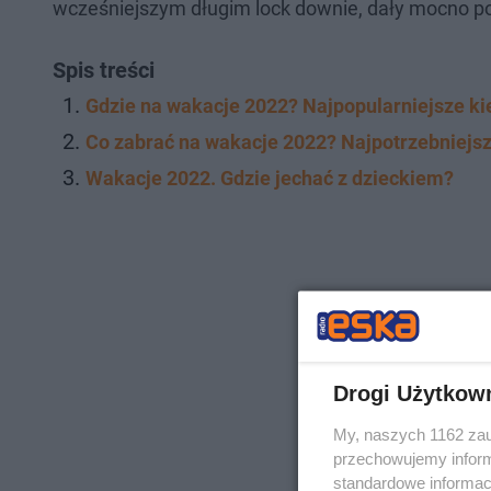
wcześniejszym długim lock downie, dały mocno po
Spis treści
Gdzie na wakacje 2022? Najpopularniejsze ki
Co zabrać na wakacje 2022? Najpotrzebniejsz
Wakacje 2022. Gdzie jechać z dzieckiem?
Drogi Użytkow
My, naszych 1162 zau
przechowujemy informa
standardowe informac