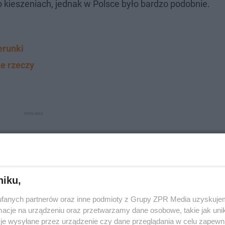
 kieszeniach, jednak w Polsce było bardzo podobnie.
erunki
e rzeczy
niku,
fanych partnerów oraz inne podmioty z Grupy ZPR Media uzyskujem
cje na urządzeniu oraz przetwarzamy dane osobowe, takie jak unika
je wysyłane przez urządzenie czy dane przeglądania w celu zapewn