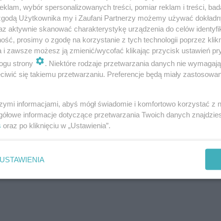
klam, wybór spersonalizowanych treści, pomiar reklam i treści, bad
 zgodą Użytkownika my i Zaufani Partnerzy możemy używać dokład
az aktywnie skanować charakterystykę urządzenia do celów identyfi
ść, prosimy o zgodę na korzystanie z tych technologii poprzez klikn
ze kierunki
a i zawsze możesz ją zmienić/wycofać klikając przycisk ustawień pr
ogu strony
. Niektóre rodzaje przetwarzania danych nie wymagaj
nki wakacyjne, które cieszą się największą popularnością.
iwić się takiemu przetwarzaniu. Preferencje będą miały zastosowanie
mocno zaznajomić się z konkretnym miejscem i wziąć pod
ania. Niektórzy bowiem preferują wypoczynek, gdzie jest
szymi informacjami, abyś mógł świadomie i komfortowo korzystać z
gółowe informacje dotyczące przetwarzania Twoich danych znajdzi
est, że
miejsca w Polsce nad morzem warte zobaczenia
s
oraz po kliknięciu w „Ustawienia”.
USTAWIENIA