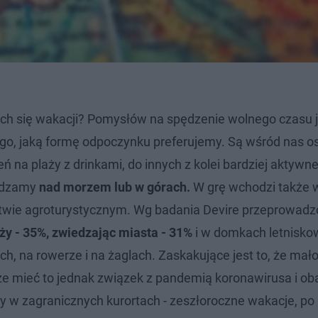
ch się wakacji? Pomysłów na spędzenie wolnego czasu j
go, jaką formę odpoczynku preferujemy. Są wśród nas o
 na plaży z drinkami, do innych z kolei bardziej aktywn
pędzamy
nad morzem lub w górach.
W grę wchodzi także 
rstwie agroturystycznym. Wg badania Devire przeprowad
ży - 35%,
zwiedzając miasta - 31%
i w domkach letnisko
h, na rowerze i na żaglach. Zaskakujące jest to, że mał
oże mieć to jednak związek z pandemią koronawirusa i o
y w zagranicznych kurortach - zeszłoroczne wakacje, po