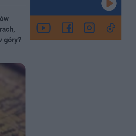
ków
rach,
w góry?