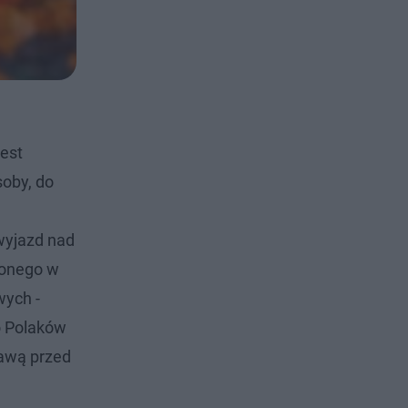
est
soby, do
e
wyjazd nad
zonego w
wych -
o Polaków
bawą przed