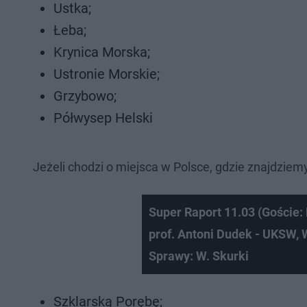
Ustka;
Łeba;
Krynica Morska;
Ustronie Morskie;
Grzybowo;
Półwysep Helski
Jeżeli chodzi o miejsca w Polsce, gdzie znajdziem
Super Raport 11.03 (Goście:
prof. Antoni Dudek - UKSW, 
Sprawy: W. Skurki
Szklarską Porębę;