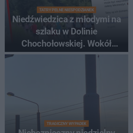
TATRY PEŁNE NIESPODZIANEK
Niedźwiedzica z młodymi na
szlaku w Dolinie
Chochołowskiej. Wokół
turyści!
TRAGICZNY WYPADEK
Niebezpieczny niedzielny