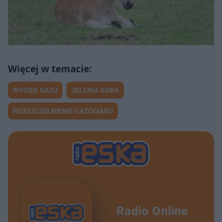
WYCIEK GAZU
JELENIA GÓRA
ROZSZCZELNIENIE GAZOCIĄGU
Radio Online