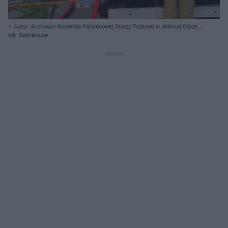
Autor: Archiwum Komenda Państwowej Straży Pożarnej w Jeleniej Górze,
Aleks Grzybowski/Karkonoska Fotografia Ratownicza Facebook, screen/
zdj. ilustracyjne
Archiwum prywatne