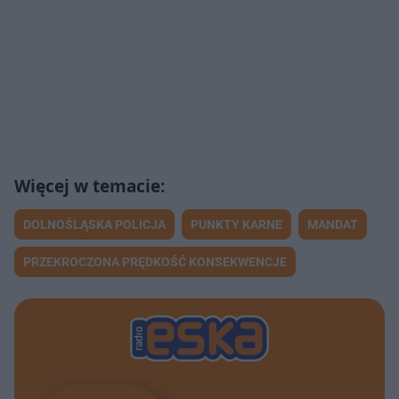
DOLNOŚLĄSKA POLICJA
PUNKTY KARNE
MANDAT
PRZEKROCZONA PRĘDKOŚĆ KONSEKWENCJE