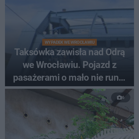
WYPADEK WE WROCŁAWIU
Taksówka zawisła nad Odrą
we Wrocławiu. Pojazd z
pasażerami o mało nie runął
do rzeki
6