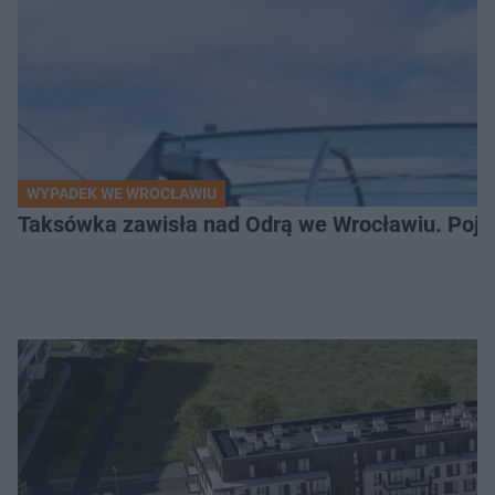
WYPADEK WE WROCŁAWIU
Taksówka zawisła nad Odrą we Wrocławiu. Pojaz