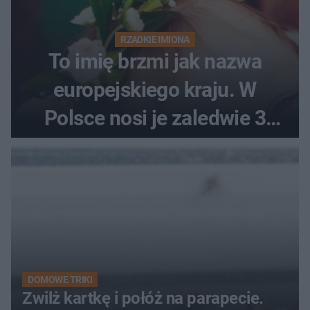
RZADKIE IMIONA
To imię brzmi jak nazwa
europejskiego kraju. W
Polsce nosi je zaledwie 3
kobiety
DOMOWE TRIKI
Zwilż kartkę i połóż na parapecie.