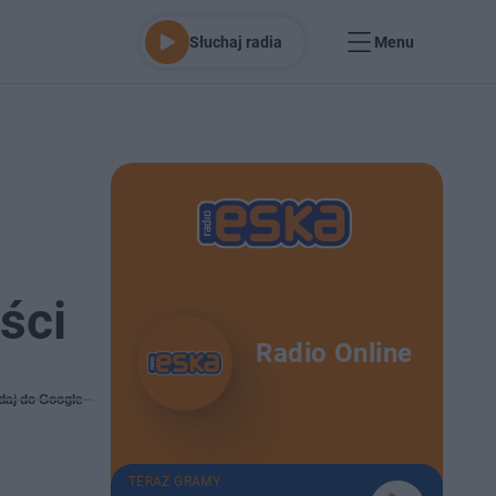
Słuchaj radia
Menu
ści
Radio Online
daj do Google
TERAZ GRAMY