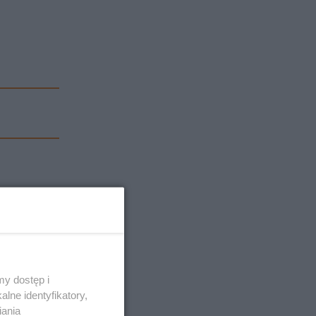
y dostęp i
lne identyfikatory,
iania