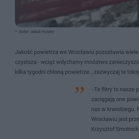
Autor: Jakub Husarz
Jakość powietrza we Wrocławiu pozostawia wiele 
czystsza - wciąż wdychamy mnóstwo zanieczyszczeń.
kilka tygodni chłoną powietrze...zazwyczaj te to
- Te filtry to nasze 
zaciągają one powie
nas w krwiobiegu. 
Wrocławiu jest prz
Krzysztof Smolnick