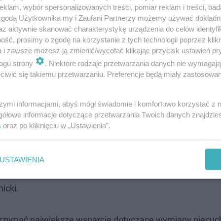
klam, wybór spersonalizowanych treści, pomiar reklam i treści, bad
 zgodą Użytkownika my i Zaufani Partnerzy możemy używać dokład
az aktywnie skanować charakterystykę urządzenia do celów identyfi
ść, prosimy o zgodę na korzystanie z tych technologii poprzez klikn
u. Właśnie wtedy zacznie działać zakaz używania kopciu
a i zawsze możesz ją zmienić/wycofać klikając przycisk ustawień pr
ogu strony
. Niektóre rodzaje przetwarzania danych nie wymagaj
o Polska nie jest w stanie zdążyć z wymianą pieców d
iwić się takiemu przetwarzaniu. Preferencje będą miały zastosowanie
szymi informacjami, abyś mógł świadomie i komfortowo korzystać z
iśmy tę sytuację w skali regionu. Nie
gółowe informacje dotyczące przetwarzania Twoich danych znajdzi
ieców, jeśli Wrocław nie przyśpieszy.
s
oraz po kliknięciu w „Ustawienia”.
cia z poziomu krajowego i miejskiego.
my do Prezydenta Wrocławia, żeby utrzymał
USTAWIENIA
wań w przyszłym roku w programie "Zmień
icki.
otrzymać największe wsparcie dotyczące wymiany piecuc