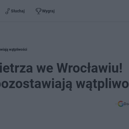
Słuchaj
Wygraj
wiają wątpliwości
ietrza we Wrocławiu!
pozostawiają wątpliwo
Do