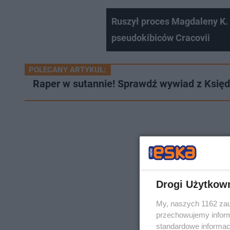
Ruszył proces Magdaleny K.
pseudokibiców Cracovii
POLECANY ARTYKUŁ:
Raper w sutannie! Sprawdź wywiad z Ksi
Drogi Użytkow
My, naszych 1162 zau
przechowujemy informa
standardowe informac