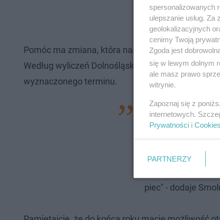
spersonalizowanych re
ulepszanie usług. Za
geolokalizacyjnych or
cenimy Twoją prywatno
Pomóc ma zmiana, która nastąpi 1 lipca 2024 rok
Zgoda jest dobrowoln
się w lewym dolnym r
Według wyliczeń Dolnośląskiego Alarmu Smogoweg
ale masz prawo sprzec
wyznaczonego terminu.
witrynie.
Zapoznaj się z poniż
- My przeanalizowal
internetowych. Szcze
zdążymy wymienić p
Prywatności
i
Cookie
Potrzebujemy wspar
Oficjalnie apeluje
PARTNERZY
poziomy dofinanso
piec" - dodaje Smoln
Pamiętajcie, że do końca roku macie możliwość 