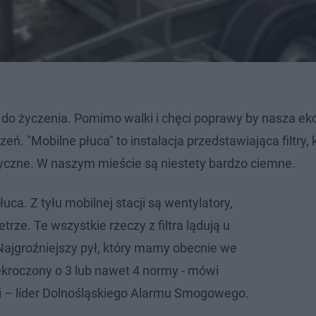
do życzenia. Pomimo walki i chęci poprawy by nasza eko
 "Mobilne płuca" to instalacja przedstawiająca filtry, 
ksyczne. W naszym mieście są niestety bardzo ciemne.
płuca. Z tyłu mobilnej stacji są wentylatory,
trze. Te wszystkie rzeczy z filtra lądują u
Najgroźniejszy pył, który mamy obecnie we
ekroczony o 3 lub nawet 4 normy - mówi
i – lider Dolnośląskiego Alarmu Smogowego.