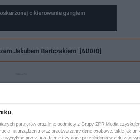
 oskarżonej o kierowanie gangiem
ędzem Jakubem Bartczakiem! [AUDIO]
niku,
fanych partnerów oraz inne podmioty z Grupy ZPR Media uzyskujem
cje na urządzeniu oraz przetwarzamy dane osobowe, takie jak unika
je wysyłane przez urządzenie czy dane przeglądania w celu zapewn