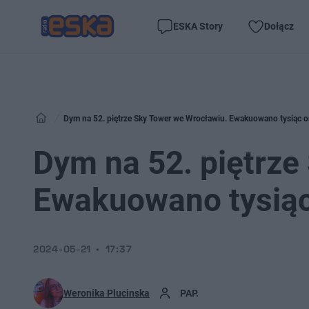
ESKA Story
Dołącz
Dym na 52. piętrze Sky Tower we Wrocławiu. Ewakuowano tysiąc 
Dym na 52. piętrze
Ewakuowano tysią
2024-05-21
17:37
Weronika Plucinska
PAP.