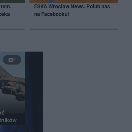
atem.
ESKA Wrocław News. Polub nas
zeka
na Facebooku!
9
yć
otników