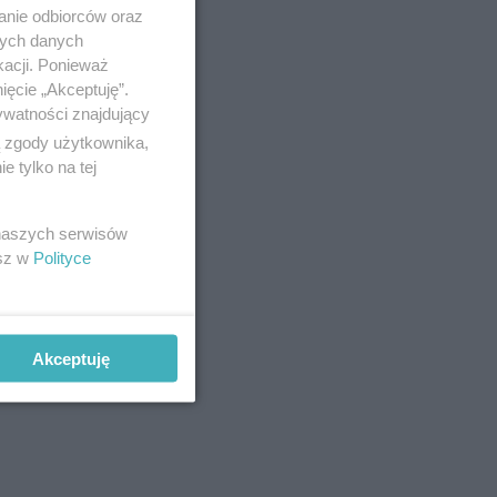
anie odbiorców oraz
nych danych
kacji. Ponieważ
ięcie „Akceptuję”.
ywatności znajdujący
ą zgody użytkownika,
 tylko na tej
godzinach
przypalona
 naszych serwisów
esz w
Polityce
Akceptuję