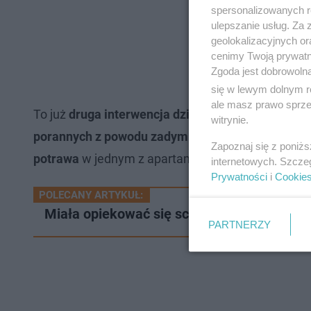
spersonalizowanych re
ulepszanie usług. Za
geolokalizacyjnych or
cenimy Twoją prywatno
Zgoda jest dobrowoln
się w lewym dolnym r
ale masz prawo sprzec
To już
druga interwencja dzisiejszego dnia
w najw
witrynie.
porannych z powodu zadymienia również włączył 
Zapoznaj się z poniż
potrawa
w jednym z apartamentów.
internetowych. Szcze
Prywatności
i
Cookie
POLECANY ARTYKUŁ:
Miała opiekować się schorowaną staruszką,
PARTNERZY