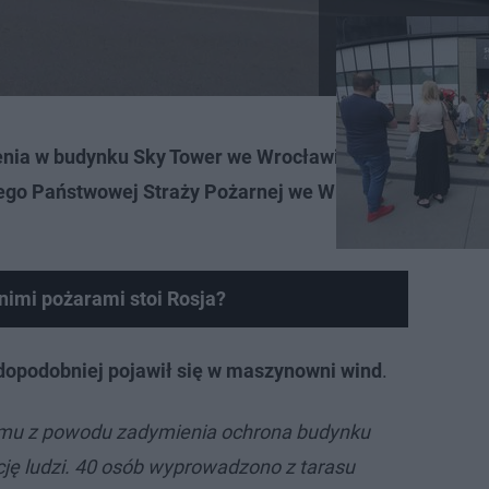
nia w budynku Sky Tower we Wrocławiu
. Dominik Boch
go Państwowej Straży Pożarnej we Wrocławiu
poinfor
nimi pożarami stoi Rosja?
opodobniej pojawił się w maszynowni wind
.
armu z powodu zadymienia ochrona budynku
ję ludzi. 40 osób wyprowadzono z tarasu