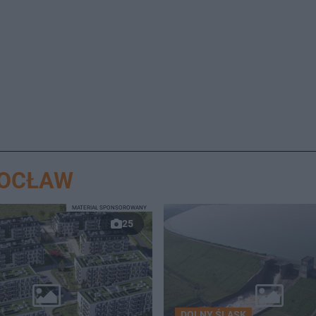
ROCŁAW
MATERIAŁ SPONSOROWANY
25
DOLNY ŚLĄSK