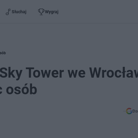
Słuchaj
Wygraj
osób
 Sky Tower we Wrocła
c osób
Do