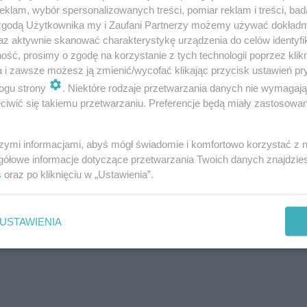
klam, wybór spersonalizowanych treści, pomiar reklam i treści, bad
 zgodą Użytkownika my i Zaufani Partnerzy możemy używać dokład
az aktywnie skanować charakterystykę urządzenia do celów identyfi
ść, prosimy o zgodę na korzystanie z tych technologii poprzez klikn
a i zawsze możesz ją zmienić/wycofać klikając przycisk ustawień pr
ogu strony
. Niektóre rodzaje przetwarzania danych nie wymagaj
iwić się takiemu przetwarzaniu. Preferencje będą miały zastosowanie
yższym budynku w stolicy Dolnego Śląska. Wcześniej
w 
się alarm
. Wówczas
przyczyną zgłoszenia okazała się 
szymi informacjami, abyś mógł świadomie i komfortowo korzystać z
gółowe informacje dotyczące przetwarzania Twoich danych znajdzi
s
oraz po kliknięciu w „Ustawienia”.
 zaopiekowała się tylko jej pieniędzmi…
USTAWIENIA