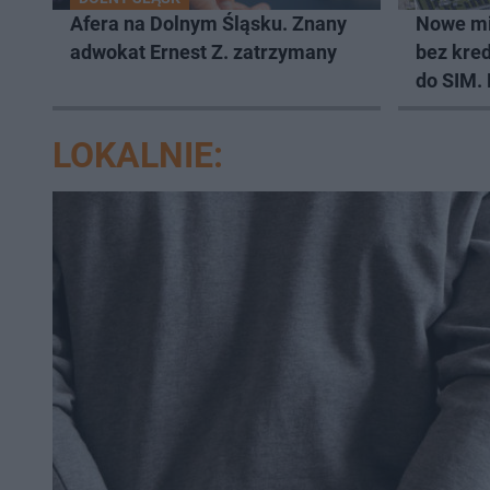
Afera na Dolnym Śląsku. Znany
Nowe mi
adwokat Ernest Z. zatrzymany
bez kred
do SIM.
lokali
LOKALNIE: