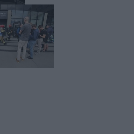
enek ze
mował, w