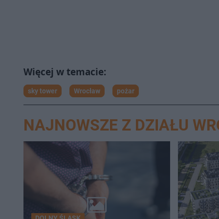
sky tower
Wrocław
pożar
NAJNOWSZE Z DZIAŁU W
DOLNY ŚLĄSK