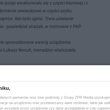
e tysiąc ewakuowało się z części biurowej i z
ymienie stwierdzono w części szybu
ętrze. Nie było ognia. Trwa ustalanie
ia
- powiedział strażak, w rozmowie z PAP.
ało spowodowane awarią urządzenia
i Łukasz Nocuń, menadżer właściciela
niku,
fanych partnerów oraz inne podmioty z Grupy ZPR Media uzyskujem
cje na urządzeniu oraz przetwarzamy dane osobowe, takie jak unika
je wysyłane przez urządzenie czy dane przeglądania w celu zapewn