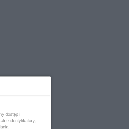
y dostęp i
lne identyfikatory,
iania