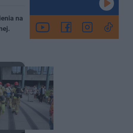
ienia na
nej.