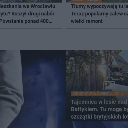
eszkania we Wrocławiu
Tłumy wypoczywają tu l
ytu? Ruszył drugi nabór
Teraz popularny zalew c
 Powstanie ponad 400
wielki remont
ODKRYCIE W ŚWINOUJŚCIU
Tajemnica w lesie nad
Bałtykiem. Tu mogą b
szczątki brytyjskich l