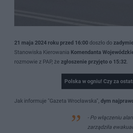
21 maja 2024 roku przed 16:00
doszło do
zadymie
Stanowiska Kierowania
Komendanta Wojewódzkie
rozmowie z PAP, że
zgłoszenie przyjęto o 15:32
.
Polska w ogniu! Czy za ostat
Jak informuje "Gazeta Wrocławska",
dym najprawd
- Po włączeniu al
zarządziła ewakuac