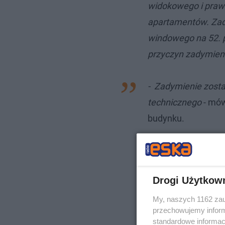
widokowego i prawi
apartamentów. Zad
windowego na 52. pi
przyczyn zadymien
- Zadymienie zost
technicznego
- mów
budynku.
Drogi Użytkow
My, naszych 1162 zau
przechowujemy informa
standardowe informac