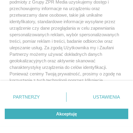
podmioty z Grupy ZPR Media uzyskujemy dostęp i
Żaden utwór zamieszczony w serwisie nie może być powielany i
przechowujemy informacje na urządzeniu oraz
rozpowszechniany lub dalej rozpowszechniany w jakikolwiek sposób (w
przetwarzamy dane osobowe, takie jak unikalne
tym także elektroniczny lub mechaniczny) na jakimkolwiek polu
identyfikatory, standardowe informacje wysyłane przez
eksploatacji w jakiejkolwiek formie, włącznie z umieszczaniem w Internecie
bez pisemnej zgody właściciela praw. Jakiekolwiek użycie lub
urządzenie czy dane przeglądania w celu zapewniania
wykorzystanie utworów w całości lub w części z naruszeniem prawa, tzn.
spersonalizowanych reklam, wybór spersonalizowanych
bez właściwej zgody, jest zabronione pod groźbą kary i może być ścigane
prawnie.
treści, pomiar reklam i treści, badanie odbiorców oraz
ulepszanie usług. Za zgodą Użytkownika my i Zaufani
Partnerzy możemy używać dokładnych danych
geolokalizacyjnych oraz aktywnie skanować
charakterystykę urządzenia do celów identyfikacji.
Ponieważ cenimy Twoją prywatność, prosimy o zgodę na
korzystanie z tych technologii poprzez kliknięcie
O nas
„Akceptuję”. Zgoda jest dobrowolna i zawsze możesz ją
zmienić/wycofać klikając przycisk ustawień prywatności
Informacje prawne
PARTNERZY
USTAWIENIA
znajdujący się w lewym dolnym rogu strony
. Niektóre
Nasze serwisy
rodzaje przetwarzania danych nie wymagają zgody
Akceptuję
użytkownika, ale masz prawo sprzeciwić się takiemu
© 2026 Grupa ZPR Media
przetwarzaniu. Preferencje będą miały zastosowanie tylko
na tej witrynie.