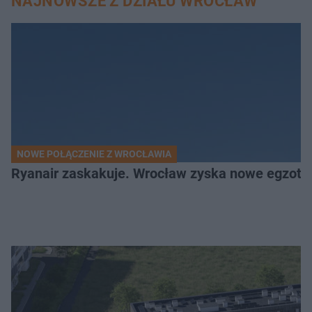
NAJNOWSZE Z DZIAŁU WROCŁAW
NOWE POŁĄCZENIE Z WROCŁAWIA
Ryanair zaskakuje. Wrocław zyska nowe egzoty