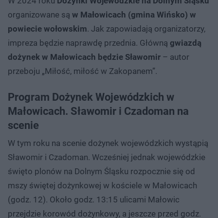
W 2024 roku
Dożynki Wojewódzkie na Dolnym Śląsku
organizowane są
w Małowicach (gmina Wińsko) w
powiecie wołowskim
. Jak zapowiadają organizatorzy,
impreza będzie naprawdę przednia. Główną
gwiazdą
dożynek w Małowicach będzie Sławomir
– autor
przeboju „Miłość, miłość w Zakopanem”.
Program Dożynek Wojewódzkich w
Małowicach. Sławomir i Czadoman na
scenie
W tym roku na scenie dożynek wojewódzkich wystąpią
Sławomir i Czadoman. Wcześniej jednak wojewódzkie
święto plonów na Dolnym Śląsku rozpocznie się od
mszy świętej dożynkowej w kościele w Małowicach
(godz. 12). Około godz. 13:15 ulicami Małowic
przejdzie korowód dożynkowy, a jeszcze przed godz.