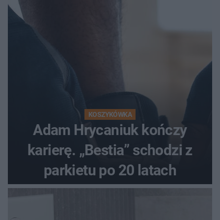
KOSZYKÓWKA
Adam Hrycaniuk kończy
karierę. „Bestia” schodzi z
parkietu po 20 latach