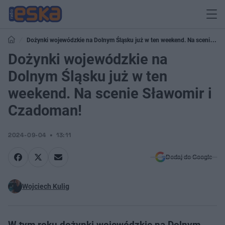
Dożynki wojewódzkie na Dolnym Śląsku już w ten weekend. Na scenie
Sławomir i Czadoman!
Dożynki wojewódzkie na
Dolnym Śląsku już w ten
weekend. Na scenie Sławomir i
Czadoman!
2024-09-04
13:11
Dodaj do Google
Wojciech Kulig
W tym roku dożynki wojewódzkie na Dolnym