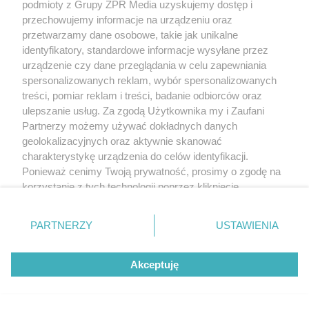
podmioty z Grupy ZPR Media uzyskujemy dostęp i
przechowujemy informacje na urządzeniu oraz
przetwarzamy dane osobowe, takie jak unikalne
identyfikatory, standardowe informacje wysyłane przez
urządzenie czy dane przeglądania w celu zapewniania
spersonalizowanych reklam, wybór spersonalizowanych
treści, pomiar reklam i treści, badanie odbiorców oraz
ulepszanie usług. Za zgodą Użytkownika my i Zaufani
Partnerzy możemy używać dokładnych danych
geolokalizacyjnych oraz aktywnie skanować
charakterystykę urządzenia do celów identyfikacji.
Ponieważ cenimy Twoją prywatność, prosimy o zgodę na
korzystanie z tych technologii poprzez kliknięcie
„Akceptuję”. Zgoda jest dobrowolna i zawsze możesz ją
zmienić/wycofać klikając przycisk ustawień prywatności
PARTNERZY
USTAWIENIA
znajdujący się w lewym dolnym rogu strony
. Niektóre
rodzaje przetwarzania danych nie wymagają zgody
Akceptuję
użytkownika, ale masz prawo sprzeciwić się takiemu
przetwarzaniu. Preferencje będą miały zastosowanie tylko
na tej witrynie.