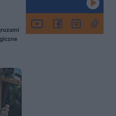
gruzami
agiczne