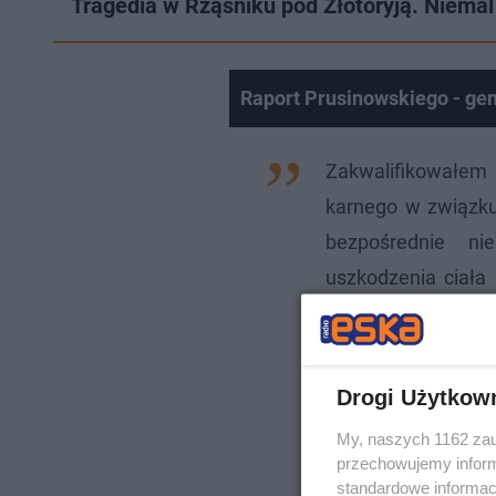
Tragedia w Rząśniku pod Złotoryją. Niemal
Raport Prusinowskiego - ge
Zakwalifikowałem
karnego w związku
bezpośrednie nie
uszkodzenia ciała 
prok. Pisarski.
Drogi Użytkow
My, naszych 1162 zau
przechowujemy informa
standardowe informac