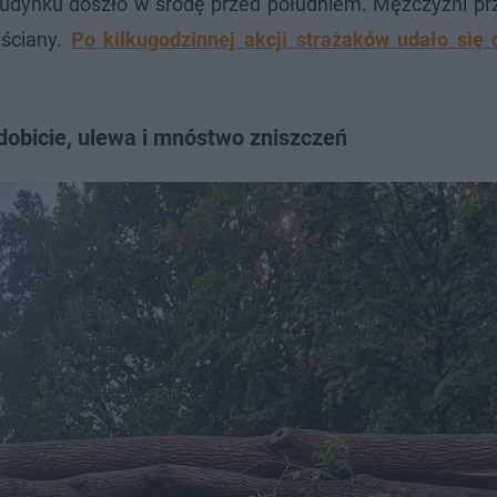
budynku doszło w środę przed południem. Mężczyźni pr
ściany.
Po kilkugodzinnej akcji strażaków udało się 
obicie, ulewa i mnóstwo zniszczeń