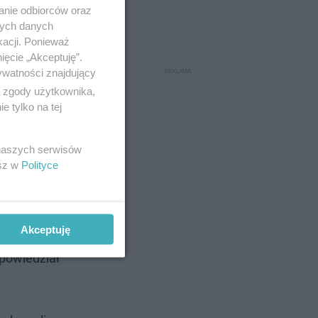
anie odbiorców oraz
nych danych
kacji. Ponieważ
ięcie „Akceptuję”.
ywatności znajdujący
ą zgody użytkownika,
 tylko na tej
owodowaniu
 naszych serwisów
esz w
Polityce
iąż trwają
tępowania.
ynku.
Akceptuję
powiedział