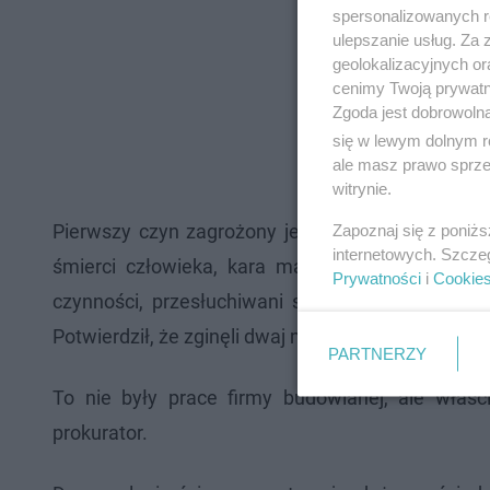
spersonalizowanych re
ulepszanie usług. Za
geolokalizacyjnych or
cenimy Twoją prywatno
Zgoda jest dobrowoln
się w lewym dolnym r
ale masz prawo sprzec
witrynie.
Pierwszy czyn zagrożony jest karą do 3 lat wię
Zapoznaj się z poniż
internetowych. Szcze
śmierci człowieka, kara maksymalnie może wyni
Prywatności
i
Cookie
czynności, przesłuchiwani są między innymi św
Potwierdził, że zginęli dwaj mężczyźni w wieku 51
PARTNERZY
To nie były prace firmy budowlanej, ale właśc
prokurator.