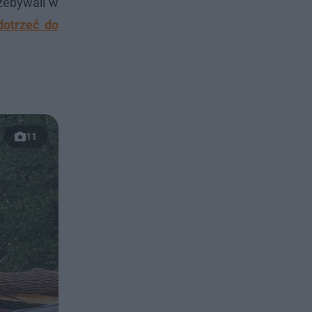
zebywali w
dotrzeć do
11