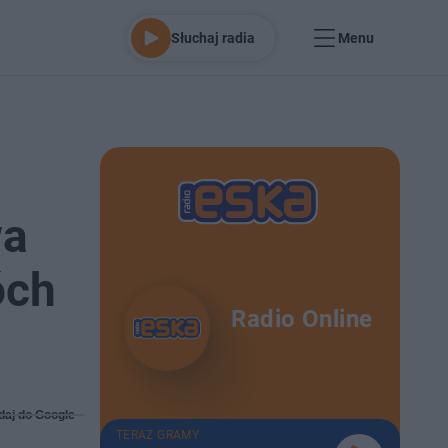
Słuchaj radia
Menu
wa
óch
Radio Online
daj do Google
TERAZ GRAMY