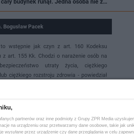
 cały budynek runął. Jedna osoba nie ż…
n. Bogusław Pacek
 to wstępnie jak czyn z art. 160 Kodeksu
 z art. 155 Kk. Chodzi o narażenie osób na
bezpieczeństwo utraty życia, ciężkiego
lub ciężkiego rozstroju zdrowia - powiedział
niku,
fanych partnerów oraz inne podmioty z Grupy ZPR Media uzyskujem
cje na urządzeniu oraz przetwarzamy dane osobowe, takie jak unika
je wysyłane przez urządzenie czy dane przeglądania w celu zapewn