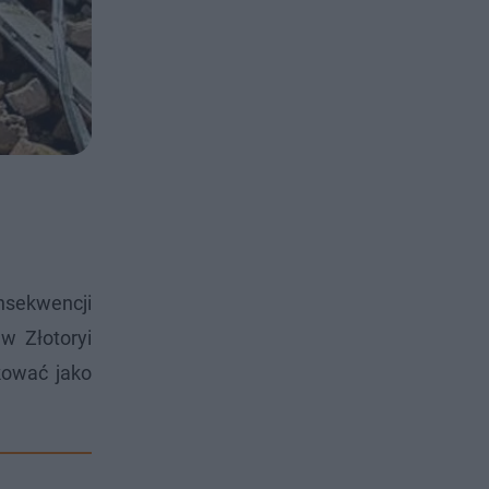
nsekwencji
w Złotoryi
kować jako