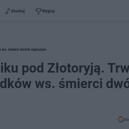
Słuchaj
Wygraj
ów ws. śmierci dwóch mężczyzn
iku pod Złotoryją. Tr
adków ws. śmierci dw
Do