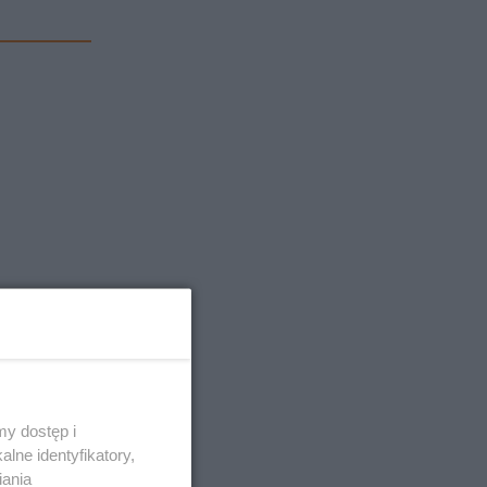
y dostęp i
lne identyfikatory,
iania