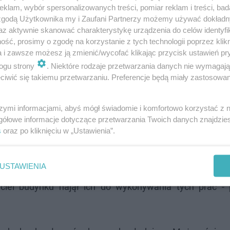
klam, wybór spersonalizowanych treści, pomiar reklam i treści, bad
 zgodą Użytkownika my i Zaufani Partnerzy możemy używać dokład
az aktywnie skanować charakterystykę urządzenia do celów identyfi
ść, prosimy o zgodę na korzystanie z tych technologii poprzez klikn
a i zawsze możesz ją zmienić/wycofać klikając przycisk ustawień pr
ogu strony
. Niektóre rodzaje przetwarzania danych nie wymagaj
iwić się takiemu przetwarzaniu. Preferencje będą miały zastosowanie
zienia, natomiast drugi, który mówi o nieumyślnym sp
szymi informacjami, abyś mógł świadomie i komfortowo korzystać z
gółowe informacje dotyczące przetwarzania Twoich danych znajdzi
eść do lat 5 więzienia. Prokurator podkreślił, że wc
s
oraz po kliknięciu w „Ustawienia”.
iadkowie, dlatego nie chce mówić o szczegółach pos
 i 67 lat, którzy pracowali przy remoncie zawalonego bud
USTAWIENIA
iciel budynku najął ich do wykonywania tych prac - 