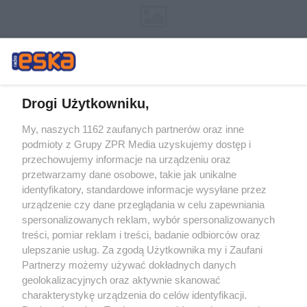
Drogi Użytkowniku,
My, naszych 1162 zaufanych partnerów oraz inne
Żaden utwór zamieszczony w serwisie nie może być powielany i
podmioty z Grupy ZPR Media uzyskujemy dostęp i
rozpowszechniany lub dalej rozpowszechniany w jakikolwiek sposób (w
tym także elektroniczny lub mechaniczny) na jakimkolwiek polu
przechowujemy informacje na urządzeniu oraz
eksploatacji w jakiejkolwiek formie, włącznie z umieszczaniem w Internecie
przetwarzamy dane osobowe, takie jak unikalne
bez pisemnej zgody właściciela praw. Jakiekolwiek użycie lub
wykorzystanie utworów w całości lub w części z naruszeniem prawa, tzn.
identyfikatory, standardowe informacje wysyłane przez
bez właściwej zgody, jest zabronione pod groźbą kary i może być ścigane
urządzenie czy dane przeglądania w celu zapewniania
prawnie.
spersonalizowanych reklam, wybór spersonalizowanych
treści, pomiar reklam i treści, badanie odbiorców oraz
ulepszanie usług. Za zgodą Użytkownika my i Zaufani
Partnerzy możemy używać dokładnych danych
geolokalizacyjnych oraz aktywnie skanować
charakterystykę urządzenia do celów identyfikacji.