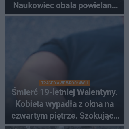
Naukowiec obala powielane
od lat mity na ich temat
TRAGEDIA WE WROCŁAWIU
Śmierć 19-letniej Walentyny.
Kobieta wypadła z okna na
czwartym piętrze. Szokujące
nagranie trafiło do sieci