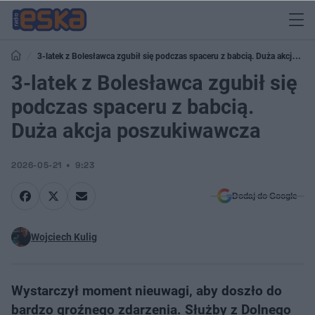
3-latek z Bolesławca zgubił się podczas spaceru z babcią. Duża akcja
poszukiwawcza
3-latek z Bolesławca zgubił się
podczas spaceru z babcią.
Duża akcja poszukiwawcza
2026-05-21
9:23
Dodaj do Google
Wojciech Kulig
Wystarczył moment nieuwagi, aby doszło do
bardzo groźnego zdarzenia. Służby z Dolnego