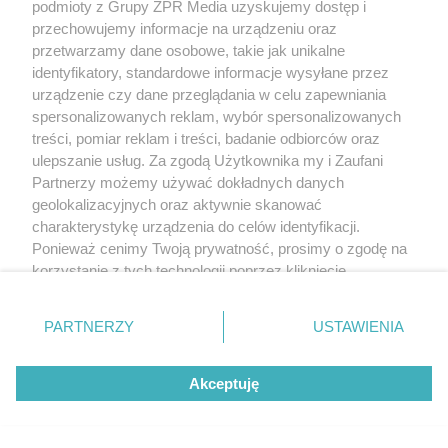
podmioty z Grupy ZPR Media uzyskujemy dostęp i
przechowujemy informacje na urządzeniu oraz
przetwarzamy dane osobowe, takie jak unikalne
identyfikatory, standardowe informacje wysyłane przez
urządzenie czy dane przeglądania w celu zapewniania
spersonalizowanych reklam, wybór spersonalizowanych
treści, pomiar reklam i treści, badanie odbiorców oraz
ulepszanie usług. Za zgodą Użytkownika my i Zaufani
Partnerzy możemy używać dokładnych danych
geolokalizacyjnych oraz aktywnie skanować
charakterystykę urządzenia do celów identyfikacji.
Ponieważ cenimy Twoją prywatność, prosimy o zgodę na
korzystanie z tych technologii poprzez kliknięcie
„Akceptuję”. Zgoda jest dobrowolna i zawsze możesz ją
zmienić/wycofać klikając przycisk ustawień prywatności
PARTNERZY
USTAWIENIA
znajdujący się w lewym dolnym rogu strony
. Niektóre
rodzaje przetwarzania danych nie wymagają zgody
Akceptuję
użytkownika, ale masz prawo sprzeciwić się takiemu
przetwarzaniu. Preferencje będą miały zastosowanie tylko
na tej witrynie.