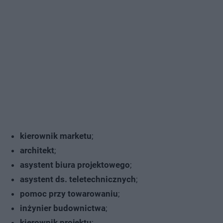
kierownik marketu
;
architekt
;
asystent biura projektowego
;
asystent ds. teletechnicznych
;
pomoc przy towarowaniu
;
inżynier budownictwa
;
kierownik projektu
;