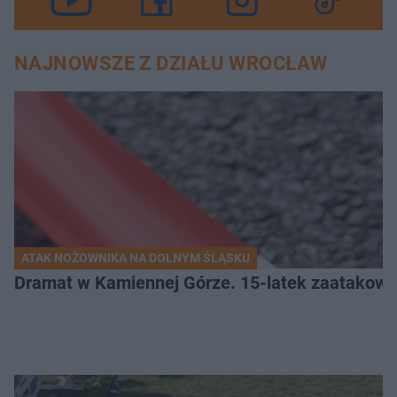
NAJNOWSZE Z DZIAŁU WROCŁAW
ATAK NOŻOWNIKA NA DOLNYM ŚLĄSKU
Dramat w Kamiennej Górze. 15-latek zaatakow