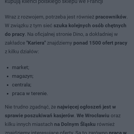
kupują klienci polskiego sklepu we Francji
Wraz z rozwojem, potrzeba jest również
pracowników
.
W związku z tym sieć
szuka kolejnych osób chętnych
do pracy
. Na oficjalnej stronie Dino, a dokładniej w
zakładce
"Kariera"
znajdziemy
ponad 1500 ofert pracy
z kilku działów:
market;
magazyn;
centrala;
praca w terenie.
Nie trudno zgadnąć, że
najwięcej ogłoszeń jest w
sprawie poszukiwań kasjerów
.
We Wrocławiu
oraz
kilku innych miastach
na Dolnym Śląsku
również
znajdziemy interesujące oferty. Są to zarówno
praca w