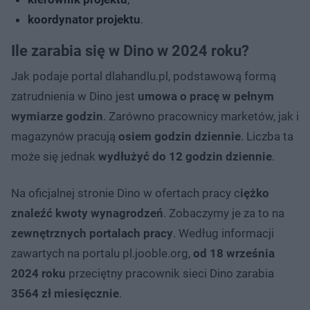
koordynator projektu
.
Ile zarabia się w Dino w 2024 roku?
Jak podaje portal dlahandlu.pl, podstawową formą
zatrudnienia w Dino jest
umowa o pracę w pełnym
wymiarze godzin
. Zarówno pracownicy marketów, jak i
magazynów pracują
osiem godzin dziennie
. Liczba ta
może się jednak
wydłużyć do 12 godzin dziennie
.
Na oficjalnej stronie Dino w ofertach pracy c
iężko
znaleźć kwoty wynagrodzeń
. Zobaczymy je za to na
zewnętrznych portalach pracy
. Według informacji
zawartych na portalu pl.jooble.org,
od 18 września
2024 roku
przeciętny pracownik sieci Dino zarabia
3564 zł miesięcznie
.