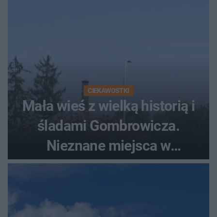
CIEKAWOSTKI
Mała wieś z wielką historią i
śladami Gombrowicza.
Nieznane miejsca w
Świętokrzyskiem