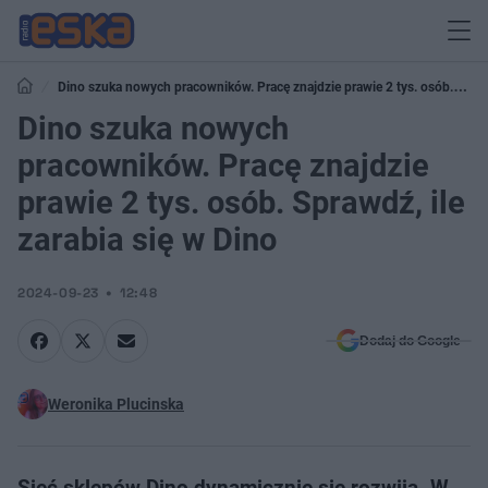
Dino szuka nowych pracowników. Pracę znajdzie prawie 2 tys. osób.
Sprawdź, ile zarabia się w Dino
Dino szuka nowych
pracowników. Pracę znajdzie
prawie 2 tys. osób. Sprawdź, ile
zarabia się w Dino
2024-09-23
12:48
Dodaj do Google
Weronika Plucinska
Sieć sklepów Dino dynamicznie się rozwija. W