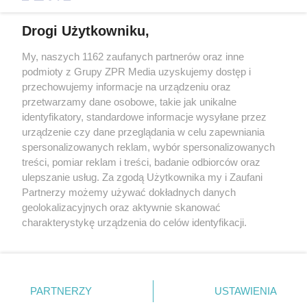
Drogi Użytkowniku,
My, naszych 1162 zaufanych partnerów oraz inne
Żaden utwór zamieszczony w serwisie nie może być powielany i
podmioty z Grupy ZPR Media uzyskujemy dostęp i
rozpowszechniany lub dalej rozpowszechniany w jakikolwiek sposób (w
tym także elektroniczny lub mechaniczny) na jakimkolwiek polu
przechowujemy informacje na urządzeniu oraz
eksploatacji w jakiejkolwiek formie, włącznie z umieszczaniem w
przetwarzamy dane osobowe, takie jak unikalne
Internecie bez pisemnej zgody właściciela praw. Jakiekolwiek użycie lub
identyfikatory, standardowe informacje wysyłane przez
wykorzystanie utworów w całości lub w części z naruszeniem prawa,
tzn. bez właściwej zgody, jest zabronione pod groźbą kary i może być
urządzenie czy dane przeglądania w celu zapewniania
ścigane prawnie.
spersonalizowanych reklam, wybór spersonalizowanych
treści, pomiar reklam i treści, badanie odbiorców oraz
ulepszanie usług. Za zgodą Użytkownika my i Zaufani
Partnerzy możemy używać dokładnych danych
geolokalizacyjnych oraz aktywnie skanować
charakterystykę urządzenia do celów identyfikacji.
Ponieważ cenimy Twoją prywatność, prosimy o zgodę na
O nas
korzystanie z tych technologii poprzez kliknięcie
Informacje prawne
„Akceptuję”. Zgoda jest dobrowolna i zawsze możesz ją
zmienić/wycofać klikając przycisk ustawień prywatności
PARTNERZY
USTAWIENIA
Nasze serwisy
znajdujący się w lewym dolnym rogu strony
. Niektóre