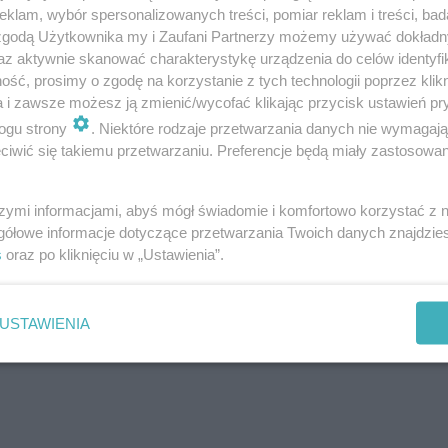
klam, wybór spersonalizowanych treści, pomiar reklam i treści, bad
 zgodą Użytkownika my i Zaufani Partnerzy możemy używać dokład
az aktywnie skanować charakterystykę urządzenia do celów identyfi
ść, prosimy o zgodę na korzystanie z tych technologii poprzez klikn
e nie wymazali"
- napisała Kaźmierska w
a i zawsze możesz ją zmienić/wycofać klikając przycisk ustawień pr
nstagramie.
ogu strony
. Niektóre rodzaje przetwarzania danych nie wymagaj
iwić się takiemu przetwarzaniu. Preferencje będą miały zastosowanie
skiej. Włos się jeży na głowie
szymi informacjami, abyś mógł świadomie i komfortowo korzystać z
gółowe informacje dotyczące przetwarzania Twoich danych znajdzi
s
oraz po kliknięciu w „Ustawienia”.
 miały polskie celebrytki, gdy zost
USTAWIENIA