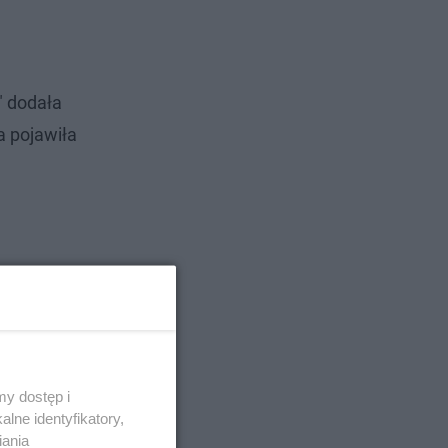
" dodała
a pojawiła
y dostęp i
lne identyfikatory,
iania