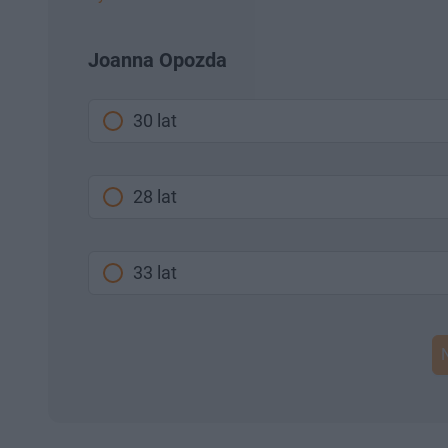
Joanna Opozda
30 lat
28 lat
33 lat