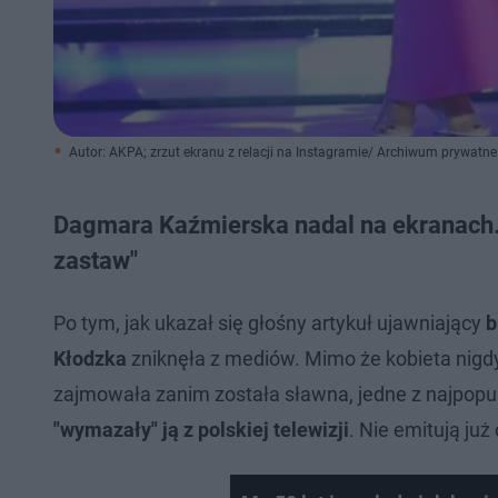
Autor: AKPA; zrzut ekranu z relacji na Instagramie/ Archiwum prywatne
Dagmara Kaźmierska nadal na ekranach. 
zastaw"
Po tym, jak ukazał się głośny artykuł ujawniający
b
Kłodzka
zniknęła z mediów. Mimo że kobieta nigdy
zajmowała zanim została sławna, jedne z najpopula
"wymazały" ją z polskiej telewizji
. Nie emitują ju