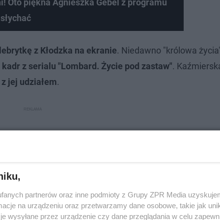
ini! Oto piękna Agnieszka Gebel z programu
 słychać
ebrytkę z Kłodzka na ekranie
. Niedawno "królowa życia
kadr z serialu "Lombard. Życie pod zastaw"
. Kaźmiersk
 z jej udziałem
.
niku,
fanych partnerów oraz inne podmioty z Grupy ZPR Media uzyskujem
cje na urządzeniu oraz przetwarzamy dane osobowe, takie jak unika
je wysyłane przez urządzenie czy dane przeglądania w celu zapewn