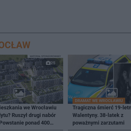
ROCŁAW
MATERIAŁ SPONSOROWANY
25
DRAMAT WE WROCŁAWIU
eszkania we Wrocławiu
Tragiczna śmierć 19-letn
ytu? Ruszył drugi nabór
Walentyny. 38-latek z
 Powstanie ponad 400
poważnymi zarzutami