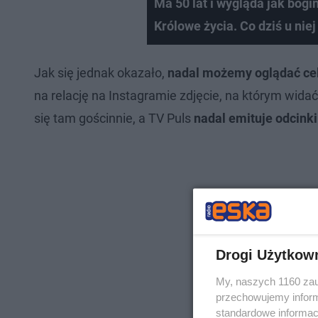
Ma 50 lat i wygląda jak bog
Królowe życia. Co dziś u niej
Jak się jednak okazało,
nadal możemy oglądać cel
na relację na Instagramie zdjęcie, na którym widać
się tam gościnnie, a TV Puls
nadal emituje odcinki
Drogi Użytkow
My, naszych 1160 zau
przechowujemy informa
standardowe informac