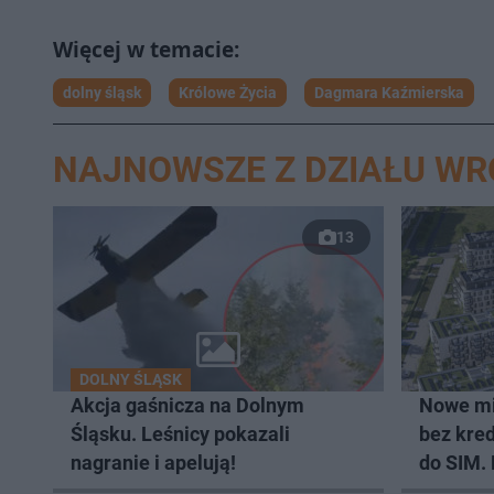
dolny śląsk
Królowe Życia
Dagmara Kaźmierska
NAJNOWSZE Z DZIAŁU W
13
DOLNY ŚLĄSK
Akcja gaśnicza na Dolnym
Nowe mi
Śląsku. Leśnicy pokazali
bez kred
nagranie i apelują!
do SIM.
lokali