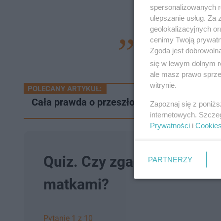
spersonalizowanych re
ulepszanie usług. Za
geolokalizacyjnych or
cenimy Twoją prywatno
"Jedyni, którzy mni
Zgoda jest dobrowoln
swojej relacji na I
się w lewym dolnym r
ale masz prawo sprzec
witrynie.
POLECANY ARTYKUŁ:
Cała prawda o przeszłości Dagmary Kaźmier
Zapoznaj się z poniż
internetowych. Szcze
Prywatności
i
Cookie
Quiz. Czy zgadniesz ile lat
PARTNERZY
matkami?
Pytanie 1 z 10