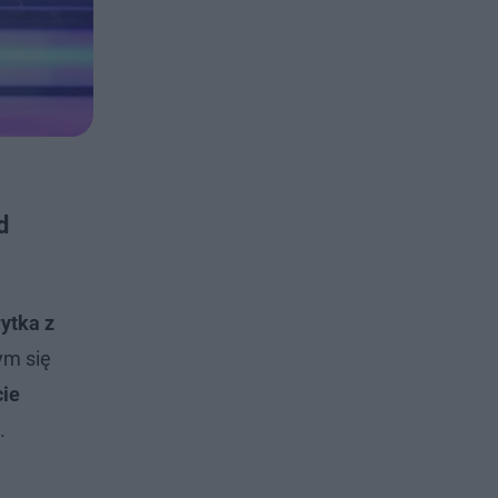
d
ytka z
ym się
cie
ł.