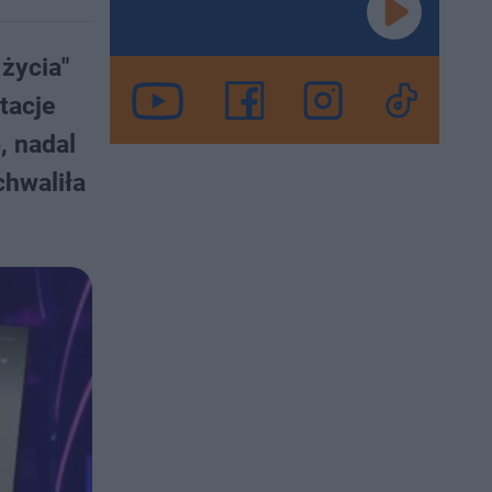
życia"
tacje
, nadal
chwaliła