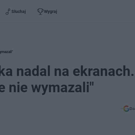
Słuchaj
Wygraj
ymazali"
a nadal na ekranach.
e nie wymazali"
Do