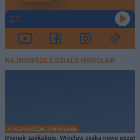
TERAZ
GRAMY
NAJNOWSZE Z DZIAŁU WROCŁAW
NOWE POŁĄCZENIE Z WROCŁAWIA
Ryanair zaskakuje. Wrocław zyska nowe egzoty