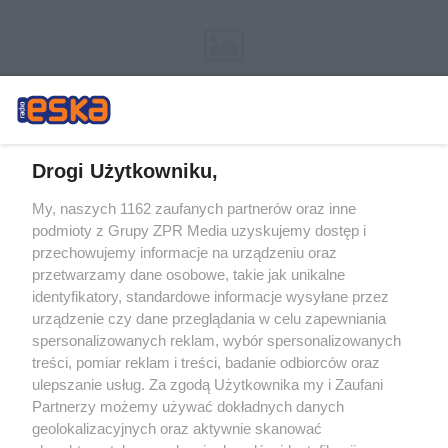
Drogi Użytkowniku,
My, naszych 1162 zaufanych partnerów oraz inne
Żaden utwór zamieszczony w serwisie nie może być powielany i
podmioty z Grupy ZPR Media uzyskujemy dostęp i
rozpowszechniany lub dalej rozpowszechniany w jakikolwiek sposób (w
tym także elektroniczny lub mechaniczny) na jakimkolwiek polu
przechowujemy informacje na urządzeniu oraz
eksploatacji w jakiejkolwiek formie, włącznie z umieszczaniem w Internecie
przetwarzamy dane osobowe, takie jak unikalne
bez pisemnej zgody właściciela praw. Jakiekolwiek użycie lub
identyfikatory, standardowe informacje wysyłane przez
wykorzystanie utworów w całości lub w części z naruszeniem prawa, tzn.
bez właściwej zgody, jest zabronione pod groźbą kary i może być ścigane
urządzenie czy dane przeglądania w celu zapewniania
prawnie.
spersonalizowanych reklam, wybór spersonalizowanych
treści, pomiar reklam i treści, badanie odbiorców oraz
ulepszanie usług. Za zgodą Użytkownika my i Zaufani
Partnerzy możemy używać dokładnych danych
geolokalizacyjnych oraz aktywnie skanować