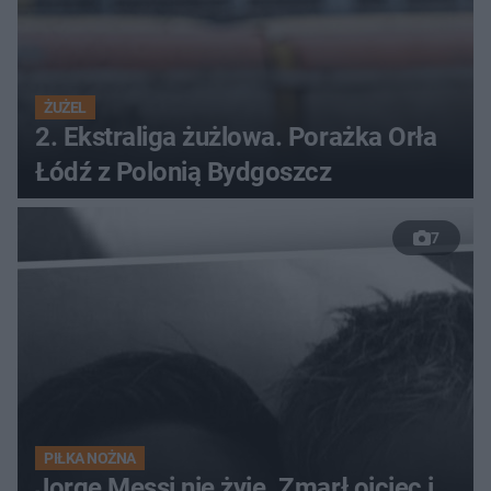
ŻUŻEL
2. Ekstraliga żużlowa. Porażka Orła
Łódź z Polonią Bydgoszcz
7
PIŁKA NOŻNA
Jorge Messi nie żyje. Zmarł ojciec i