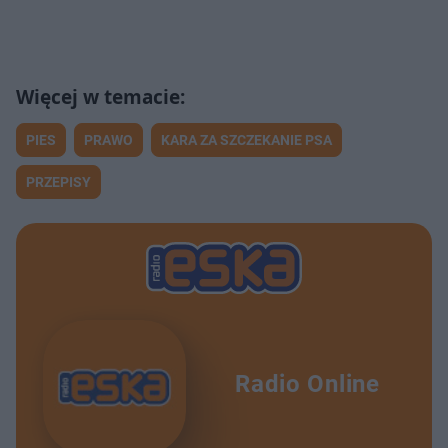
PIES
PRAWO
KARA ZA SZCZEKANIE PSA
PRZEPISY
Radio Online