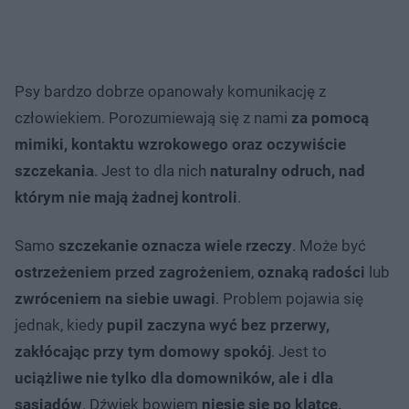
Psy bardzo dobrze opanowały komunikację z
człowiekiem. Porozumiewają się z nami
za pomocą
mimiki, kontaktu wzrokowego oraz oczywiście
szczekania
. Jest to dla nich
naturalny odruch, nad
którym nie mają żadnej kontroli
.
Samo
szczekanie oznacza wiele rzeczy
. Może być
ostrzeżeniem przed zagrożeniem
,
oznaką radości
lub
zwróceniem na siebie uwagi
. Problem pojawia się
jednak, kiedy
pupil zaczyna wyć bez przerwy,
zakłócając przy tym domowy spokój
. Jest to
uciążliwe nie tylko dla domowników, ale i dla
sąsiadów
. Dźwięk bowiem
niesie się po klatce,