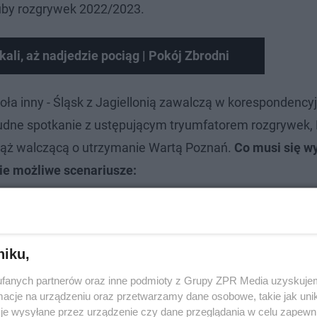
uby rozgrywek 2022/2023.
kali, aż nadjedzie pociąg | Pokój Zbrodni
ła inny - Śląsk z Jagiellonią zawalczą w korespondenc
rudne spotkanie z ustępującym tryumfatorem rozgrywe
iąż walczącą o utrzymanie Wartą Poznań.
Co musi się w
ie możliwe scenariusze:
niku,
fanych partnerów oraz inne podmioty z Grupy ZPR Media uzyskujem
cje na urządzeniu oraz przetwarzamy dane osobowe, takie jak unika
je wysyłane przez urządzenie czy dane przeglądania w celu zapewn