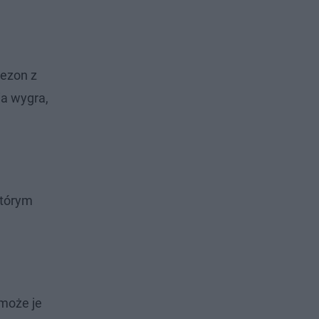
sezon z
ia wygra,
którym
 może je