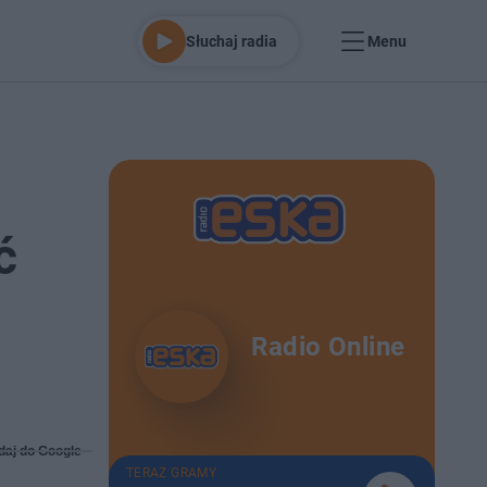
Słuchaj radia
Menu
ć
Radio Online
daj do Google
TERAZ GRAMY