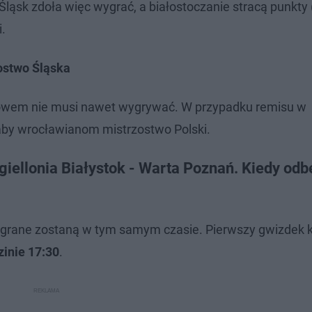
Śląsk zdoła więc wygrać, a białostoczanie stracą punkty 
.
zostwo Śląska
kowem nie musi nawet wygrywać. W przypadku remisu w
aby wrocławianom mistrzostwo Polski.
iellonia Białystok - Warta Poznań. Kiedy odb
ozegrane zostaną w tym samym czasie. Pierwszy gwizdek
zinie 17:30
.