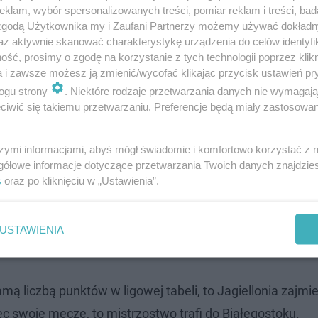
klam, wybór spersonalizowanych treści, pomiar reklam i treści, bad
 zgodą Użytkownika my i Zaufani Partnerzy możemy używać dokład
az aktywnie skanować charakterystykę urządzenia do celów identyfi
ść, prosimy o zgodę na korzystanie z tych technologii poprzez klikn
a i zawsze możesz ją zmienić/wycofać klikając przycisk ustawień pr
ogu strony
. Niektóre rodzaje przetwarzania danych nie wymagaj
iwić się takiemu przetwarzaniu. Preferencje będą miały zastosowanie
two Jagielloni
szymi informacjami, abyś mógł świadomie i komfortowo korzystać z
o punktów, to białostoczanie mogą poszczycić się lepsz
gółowe informacje dotyczące przetwarzania Twoich danych znajdzi
s
oraz po kliknięciu w „Ustawienia”.
USTAWIENIA
mą liczbą punktów w ligowej tabeli, to Jagiellonia zajmi
c swoje mecze, to mistrzostwo trafi do Białegostoku.