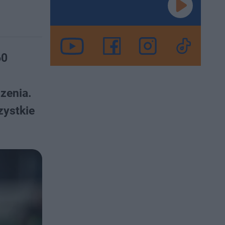
60
zenia.
zystkie