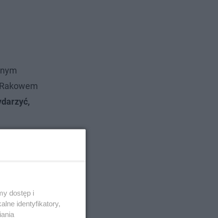
yjnym
k, Rakowem
ydarzyć,
y dostęp i
lne identyfikatory,
iania