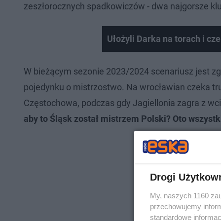
zeszłorocznych spadkowiczów - dwa najgorsze kl
Ułożyli Darka na torach i cze
W bieżącym sezonie 2023/2024 scenariusz jest zgo
pojedynku o mistrzostwo. Na wrocławian czeka t
Częstochowa, podczas gdy Jagiellonia zagra z wc
aby to Śląsk został mistrzem Polski?
Oto wszystk
Drogi Użytkow
My, naszych 1160 zau
przechowujemy informa
standardowe informac