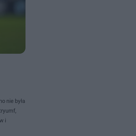
no nie była
tryumf,
w i