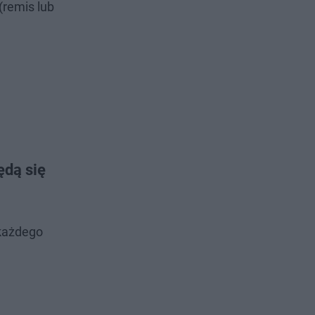
(remis lub
ędą się
 każdego