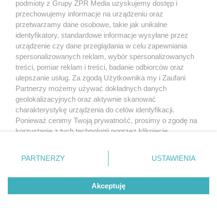
podmioty z Grupy ZPR Media uzyskujemy dostęp i
przechowujemy informacje na urządzeniu oraz
przetwarzamy dane osobowe, takie jak unikalne
identyfikatory, standardowe informacje wysyłane przez
urządzenie czy dane przeglądania w celu zapewniania
spersonalizowanych reklam, wybór spersonalizowanych
treści, pomiar reklam i treści, badanie odbiorców oraz
ulepszanie usług. Za zgodą Użytkownika my i Zaufani
Partnerzy możemy używać dokładnych danych
geolokalizacyjnych oraz aktywnie skanować
charakterystykę urządzenia do celów identyfikacji.
Ponieważ cenimy Twoją prywatność, prosimy o zgodę na
korzystanie z tych technologii poprzez kliknięcie
„Akceptuję”. Zgoda jest dobrowolna i zawsze możesz ją
zmienić/wycofać klikając przycisk ustawień prywatności
PARTNERZY
USTAWIENIA
znajdujący się w lewym dolnym rogu strony
. Niektóre
Żaden utwór zamieszczony w serwisie nie może być powielany i
rodzaje przetwarzania danych nie wymagają zgody
rozpowszechniany lub dalej rozpowszechniany w jakikolwiek sposób (w
tym także elektroniczny lub mechaniczny) na jakimkolwiek polu
Akceptuję
użytkownika, ale masz prawo sprzeciwić się takiemu
eksploatacji w jakiejkolwiek formie, włącznie z umieszczaniem w Internecie
przetwarzaniu. Preferencje będą miały zastosowanie tylko
bez pisemnej zgody właściciela praw. Jakiekolwiek użycie lub
na tej witrynie.
wykorzystanie utworów w całości lub w części z naruszeniem prawa, tzn.
bez właściwej zgody, jest zabronione pod groźbą kary i może być ścigane