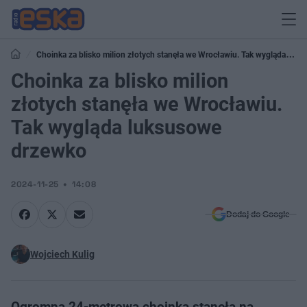
Choinka za blisko milion złotych stanęła we Wrocławiu. Tak wygląda
luksusowe drzewko
Choinka za blisko milion
złotych stanęła we Wrocławiu.
Tak wygląda luksusowe
drzewko
2024-11-25
14:08
Dodaj do Google
Wojciech Kulig
Ogromna 24-metrowa choinka stanęła na