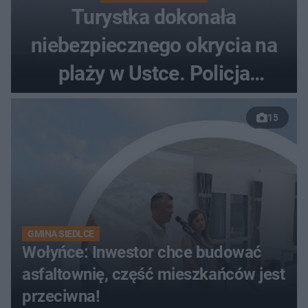
Turystka dokonała
niebezpiecznego okrycia na
plaży w Ustce. Policja
musiała zamknąć odcinek
15
wybrzeża
GMINA SIEDLCE
Wołyńce: Inwestor chce budować
asfaltownię, część mieszkańców jest
przeciwna!