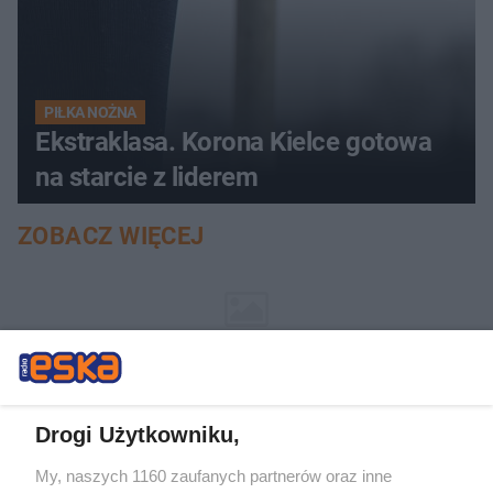
PIŁKA NOŻNA
Ekstraklasa. Korona Kielce gotowa
na starcie z liderem
ZOBACZ WIĘCEJ
Drogi Użytkowniku,
My, naszych 1160 zaufanych partnerów oraz inne