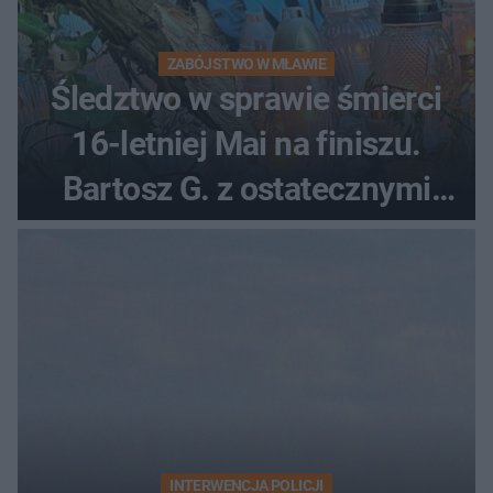
ZABÓJSTWO W MŁAWIE
Śledztwo w sprawie śmierci
16-letniej Mai na finiszu.
Bartosz G. z ostatecznymi
zarzutami
INTERWENCJA POLICJI