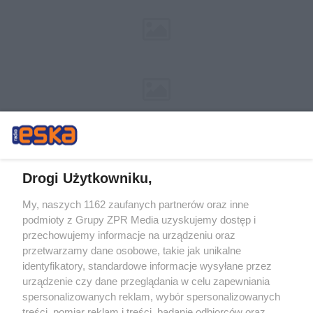
Drogi Użytkowniku,
My, naszych 1162 zaufanych partnerów oraz inne
Żaden utwór zamieszczony w serwisie nie może być powielany i
podmioty z Grupy ZPR Media uzyskujemy dostęp i
rozpowszechniany lub dalej rozpowszechniany w jakikolwiek sposób (w
tym także elektroniczny lub mechaniczny) na jakimkolwiek polu
przechowujemy informacje na urządzeniu oraz
eksploatacji w jakiejkolwiek formie, włącznie z umieszczaniem w Internecie
przetwarzamy dane osobowe, takie jak unikalne
bez pisemnej zgody właściciela praw. Jakiekolwiek użycie lub
wykorzystanie utworów w całości lub w części z naruszeniem prawa, tzn.
identyfikatory, standardowe informacje wysyłane przez
bez właściwej zgody, jest zabronione pod groźbą kary i może być ścigane
urządzenie czy dane przeglądania w celu zapewniania
prawnie.
spersonalizowanych reklam, wybór spersonalizowanych
treści, pomiar reklam i treści, badanie odbiorców oraz