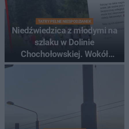
TATRY PEŁNE NIESPODZIANEK
Niedźwiedzica z młodymi na
szlaku w Dolinie
Chochołowskiej. Wokół
turyści!