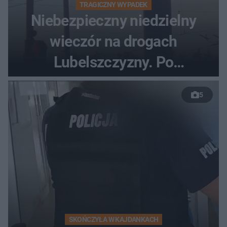
TRAGICZNY WYPADEK
Niebezpieczny niedzielny
wieczór na drogach
Lubelszczyzny. Po
nieudanym manewrze
5
wyprzedzania zginął
kierowca auta
SKOŃCZYŁA W KAJDANKACH