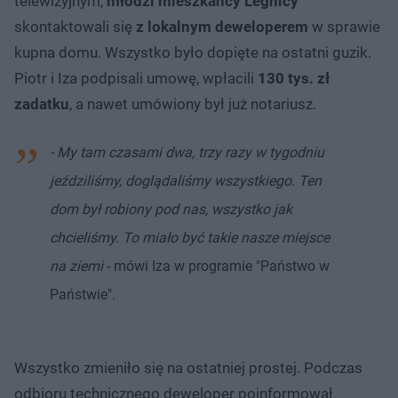
telewizyjnym,
młodzi mieszkańcy Legnicy
skontaktowali się
z lokalnym deweloperem
w sprawie
kupna domu. Wszystko było dopięte na ostatni guzik.
Piotr i Iza podpisali umowę, wpłacili
130 tys. zł
zadatku
, a nawet umówiony był już notariusz.
- My tam czasami dwa, trzy razy w tygodniu
jeździliśmy, doglądaliśmy wszystkiego. Ten
dom był robiony pod nas, wszystko jak
chcieliśmy. To miało być takie nasze miejsce
na ziemi
- mówi Iza w programie "Państwo w
Państwie".
Wszystko zmieniło się na ostatniej prostej. Podczas
odbioru technicznego deweloper poinformował