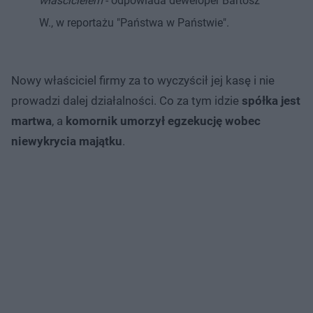
właścicielem
- odpowiada deweloper Bartosz
W., w reportażu "Państwa w Państwie".
Nowy właściciel firmy za to wyczyścił jej kasę i nie
prowadzi dalej działalności. Co za tym idzie
spółka jest
martwa
, a
komornik umorzył egzekucję wobec
niewykrycia majątku
.