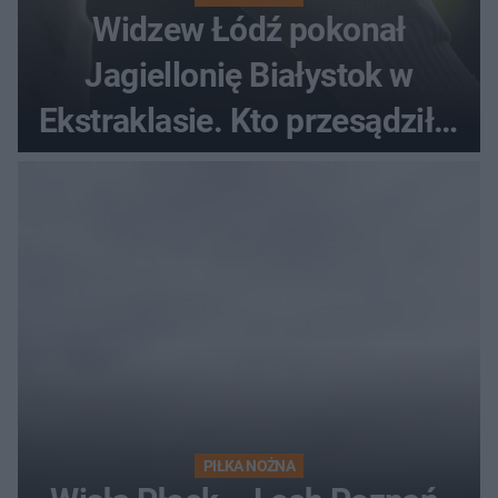
Widzew Łódź pokonał
Jagiellonię Białystok w
Ekstraklasie. Kto przesądził o
losach meczu?
PIŁKA NOŻNA