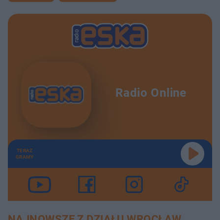
Radio Online
TERAZ
GRAMY
NAJNOWSZE Z DZIAŁU WROCŁAW