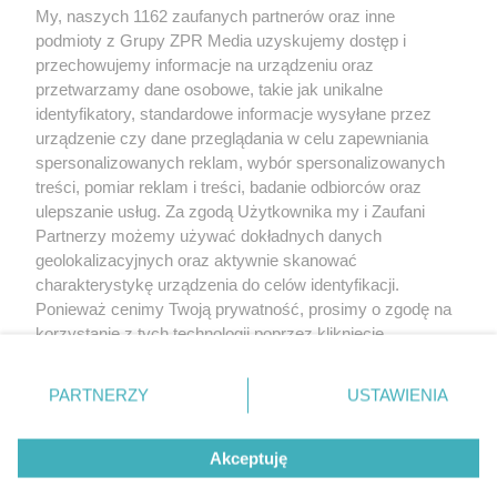
My, naszych 1162 zaufanych partnerów oraz inne
Żaden utwór zamieszczony w serwisie nie może być powielany i
podmioty z Grupy ZPR Media uzyskujemy dostęp i
rozpowszechniany lub dalej rozpowszechniany w jakikolwiek sposób (w
tym także elektroniczny lub mechaniczny) na jakimkolwiek polu
przechowujemy informacje na urządzeniu oraz
eksploatacji w jakiejkolwiek formie, włącznie z umieszczaniem w Internecie
przetwarzamy dane osobowe, takie jak unikalne
bez pisemnej zgody właściciela praw. Jakiekolwiek użycie lub
identyfikatory, standardowe informacje wysyłane przez
wykorzystanie utworów w całości lub w części z naruszeniem prawa, tzn.
bez właściwej zgody, jest zabronione pod groźbą kary i może być ścigane
urządzenie czy dane przeglądania w celu zapewniania
prawnie.
spersonalizowanych reklam, wybór spersonalizowanych
treści, pomiar reklam i treści, badanie odbiorców oraz
ulepszanie usług. Za zgodą Użytkownika my i Zaufani
Partnerzy możemy używać dokładnych danych
geolokalizacyjnych oraz aktywnie skanować
charakterystykę urządzenia do celów identyfikacji.
Ponieważ cenimy Twoją prywatność, prosimy o zgodę na
O nas
korzystanie z tych technologii poprzez kliknięcie
Informacje prawne
„Akceptuję”. Zgoda jest dobrowolna i zawsze możesz ją
zmienić/wycofać klikając przycisk ustawień prywatności
Nasze serwisy
PARTNERZY
USTAWIENIA
znajdujący się w lewym dolnym rogu strony
. Niektóre
rodzaje przetwarzania danych nie wymagają zgody
© 2026 Grupa ZPR Media
Akceptuję
użytkownika, ale masz prawo sprzeciwić się takiemu
przetwarzaniu. Preferencje będą miały zastosowanie tylko