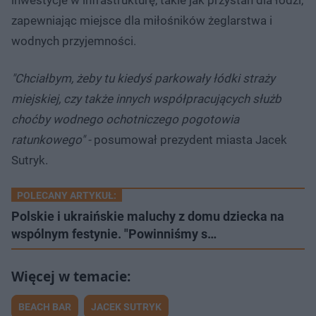
inwestycje w infrastrukturę, takie jak przystań dla łodzi,
zapewniając miejsce dla miłośników żeglarstwa i
wodnych przyjemności.
"Chciałbym, żeby tu kiedyś parkowały łódki straży
miejskiej, czy także innych współpracujących służb
choćby wodnego ochotniczego pogotowia
ratunkowego" -
posumował prezydent miasta Jacek
Sutryk.
POLECANY ARTYKUŁ:
Polskie i ukraińskie maluchy z domu dziecka na
wspólnym festynie. "Powinniśmy s…
BEACH BAR
JACEK SUTRYK