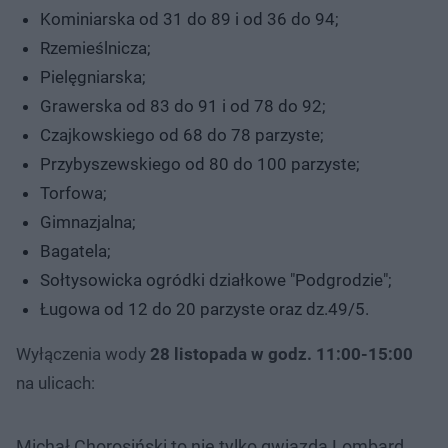
Kominiarska od 31 do 89 i od 36 do 94;
Rzemieślnicza;
Pielęgniarska;
Grawerska od 83 do 91 i od 78 do 92;
Czajkowskiego od 68 do 78 parzyste;
Przybyszewskiego od 80 do 100 parzyste;
Torfowa;
Gimnazjalna;
Bagatela;
Sołtysowicka ogródki działkowe "Podgrodzie";
Ługowa od 12 do 20 parzyste oraz dz.49/5.
Wyłączenia wody
28 listopada w godz. 11:00-15:00
na ulicach:
Michał Chorosiński to nie tylko gwiazda Lombard.