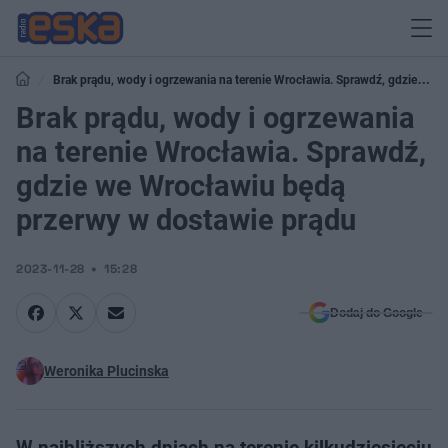
Brak prądu, wody i ogrzewania na terenie Wrocławia. Sprawdź, gdzie we
Wrocławiu będą przerwy w dostawie prądu
Brak prądu, wody i ogrzewania
na terenie Wrocławia. Sprawdź,
gdzie we Wrocławiu będą
przerwy w dostawie prądu
2023-11-28
15:28
Dodaj do Google
Weronika Plucinska
W najbliższych dniach na terenie kilkudziesięciu