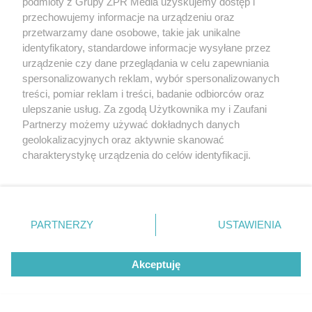
podmioty z Grupy ZPR Media uzyskujemy dostęp i
przechowujemy informacje na urządzeniu oraz
przetwarzamy dane osobowe, takie jak unikalne
identyfikatory, standardowe informacje wysyłane przez
urządzenie czy dane przeglądania w celu zapewniania
spersonalizowanych reklam, wybór spersonalizowanych
treści, pomiar reklam i treści, badanie odbiorców oraz
ulepszanie usług. Za zgodą Użytkownika my i Zaufani
Partnerzy możemy używać dokładnych danych
geolokalizacyjnych oraz aktywnie skanować
charakterystykę urządzenia do celów identyfikacji.
Ponieważ cenimy Twoją prywatność, prosimy o zgodę na
Żaden utwór zamieszczony w serwisie nie może być powielany i
korzystanie z tych technologii poprzez kliknięcie
rozpowszechniany lub dalej rozpowszechniany w jakikolwiek sposób (w
„Akceptuję”. Zgoda jest dobrowolna i zawsze możesz ją
tym także elektroniczny lub mechaniczny) na jakimkolwiek polu
eksploatacji w jakiejkolwiek formie, włącznie z umieszczaniem w
zmienić/wycofać klikając przycisk ustawień prywatności
PARTNERZY
USTAWIENIA
Internecie bez pisemnej zgody właściciela praw. Jakiekolwiek użycie lub
znajdujący się w lewym dolnym rogu strony
. Niektóre
wykorzystanie utworów w całości lub w części z naruszeniem prawa,
tzn. bez właściwej zgody, jest zabronione pod groźbą kary i może być
rodzaje przetwarzania danych nie wymagają zgody
ścigane prawnie.
Akceptuję
użytkownika, ale masz prawo sprzeciwić się takiemu
przetwarzaniu. Preferencje będą miały zastosowanie tylko
na tej witrynie.