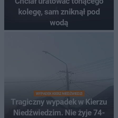
Chciał uratować tonącego
kolegę, sam zniknął pod
wodą
WYPADEK KIERZ NIEDŹWIEDZI
Tragiczny wypadek w Kierzu
Niedźwiedzim. Nie żyje 74-