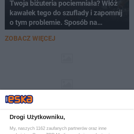
Twoja biżuteria pociemniała? Włóż
kawałek tego do szuflady i zapomnij
o tym problemie. Sposób na
pociemniałą biżuterię
ZOBACZ WIĘCEJ
Drogi Użytkowniku,
My, naszych 1162 zaufanych partnerów oraz inne