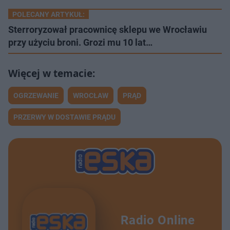
POLECANY ARTYKUŁ:
Sterroryzował pracownicę sklepu we Wrocławiu
przy użyciu broni. Grozi mu 10 lat…
OGRZEWANIE
WROCŁAW
PRĄD
PRZERWY W DOSTAWIE PRĄDU
Radio Online