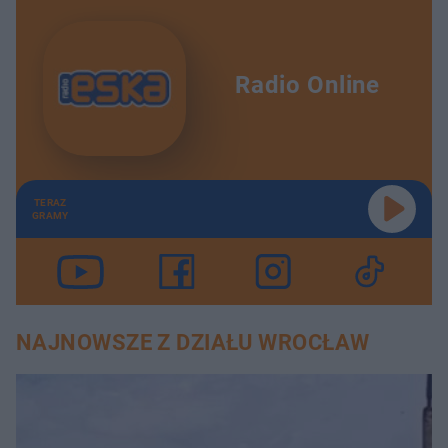
Radio Online
TERAZ
GRAMY
NAJNOWSZE Z DZIAŁU WROCŁAW