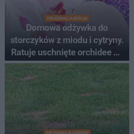
PIELĘGNACJA ROŚLIN
Domowa odżywka do
storczyków z miodu i cytryny.
Ratuje uschnięte orchidee po
upałach
PIELĘGNACJA OGRODU