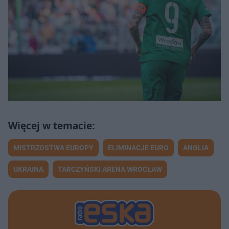
MISTRZOSTWA EUROPY
ELIMINACJE EURO
ANGLIA
UKRAINA
TARCZYŃSKI ARENA WROCŁAW