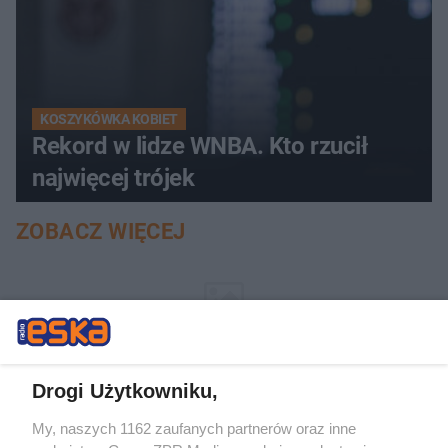
KOSZYKÓWKA KOBIET
Rekord w lidze WNBA. Kto rzucił
najwięcej trójek
ZOBACZ WIĘCEJ
Drogi Użytkowniku,
My, naszych 1162 zaufanych partnerów oraz inne