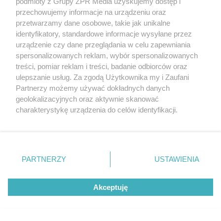
podmioty z Grupy ZPR Media uzyskujemy dostęp i
przechowujemy informacje na urządzeniu oraz
przetwarzamy dane osobowe, takie jak unikalne
identyfikatory, standardowe informacje wysyłane przez
urządzenie czy dane przeglądania w celu zapewniania
spersonalizowanych reklam, wybór spersonalizowanych
treści, pomiar reklam i treści, badanie odbiorców oraz
ulepszanie usług. Za zgodą Użytkownika my i Zaufani
Partnerzy możemy używać dokładnych danych
geolokalizacyjnych oraz aktywnie skanować
charakterystykę urządzenia do celów identyfikacji.
Ponieważ cenimy Twoją prywatność, prosimy o zgodę na
korzystanie z tych technologii poprzez kliknięcie
„Akceptuję”. Zgoda jest dobrowolna i zawsze możesz ją
zmienić/wycofać klikając przycisk ustawień prywatności
PARTNERZY
USTAWIENIA
znajdujący się w lewym dolnym rogu strony
. Niektóre
rodzaje przetwarzania danych nie wymagają zgody
Żaden utwór zamieszczony w serwisie nie może być powielany i
Akceptuję
użytkownika, ale masz prawo sprzeciwić się takiemu
rozpowszechniany lub dalej rozpowszechniany w jakikolwiek sposób (w
tym także elektroniczny lub mechaniczny) na jakimkolwiek polu
przetwarzaniu. Preferencje będą miały zastosowanie tylko
eksploatacji w jakiejkolwiek formie, włącznie z umieszczaniem w
na tej witrynie.
Internecie bez pisemnej zgody właściciela praw. Jakiekolwiek użycie lub
wykorzystanie utworów w całości lub w części z naruszeniem prawa,