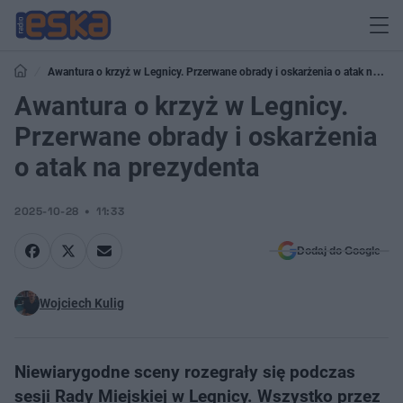
Awantura o krzyż w Legnicy. Przerwane obrady i oskarżenia o atak na
prezydenta
Awantura o krzyż w Legnicy.
Przerwane obrady i oskarżenia
o atak na prezydenta
2025-10-28
11:33
Dodaj do Google
Wojciech Kulig
Niewiarygodne sceny rozegrały się podczas
sesji Rady Miejskiej w Legnicy. Wszystko przez