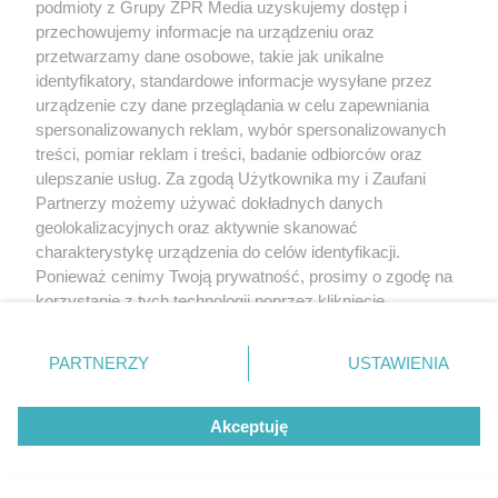
podmioty z Grupy ZPR Media uzyskujemy dostęp i
przechowujemy informacje na urządzeniu oraz
przetwarzamy dane osobowe, takie jak unikalne
identyfikatory, standardowe informacje wysyłane przez
urządzenie czy dane przeglądania w celu zapewniania
spersonalizowanych reklam, wybór spersonalizowanych
treści, pomiar reklam i treści, badanie odbiorców oraz
ulepszanie usług. Za zgodą Użytkownika my i Zaufani
Stalking w Kędzierzynie-Koźlu. 34-
Partnerzy możemy używać dokładnych danych
geolokalizacyjnych oraz aktywnie skanować
latek nękał kobietę przez blisko 1,5
charakterystykę urządzenia do celów identyfikacji.
roku
Ponieważ cenimy Twoją prywatność, prosimy o zgodę na
korzystanie z tych technologii poprzez kliknięcie
„Akceptuję”. Zgoda jest dobrowolna i zawsze możesz ją
zmienić/wycofać klikając przycisk ustawień prywatności
PARTNERZY
USTAWIENIA
znajdujący się w lewym dolnym rogu strony
. Niektóre
rodzaje przetwarzania danych nie wymagają zgody
Akceptuję
użytkownika, ale masz prawo sprzeciwić się takiemu
przetwarzaniu. Preferencje będą miały zastosowanie tylko
na tej witrynie.