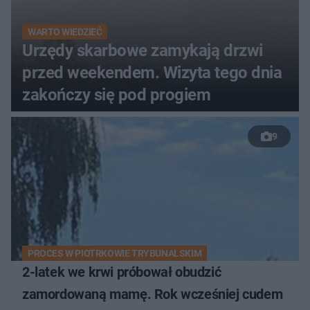
WARTO WIEDZIEĆ
Urzędy skarbowe zamykają drzwi
przed weekendem. Wizyta tego dnia
zakończy się pod progiem
9
PROCES W PIOTRKOWIE TRYBUNALSKIM
2-latek we krwi próbował obudzić
zamordowaną mamę. Rok wcześniej cudem