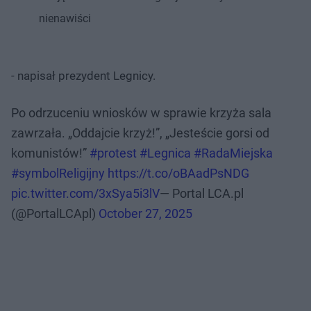
nienawiści
- napisał prezydent Legnicy.
Po odrzuceniu wniosków w sprawie krzyża sala
zawrzała. „Oddajcie krzyż!”, „Jesteście gorsi od
komunistów!”
#protest
#Legnica
#RadaMiejska
#symbolReligijny
https://t.co/oBAadPsNDG
pic.twitter.com/3xSya5i3lV
— Portal LCA.pl
(@PortalLCApl)
October 27, 2025