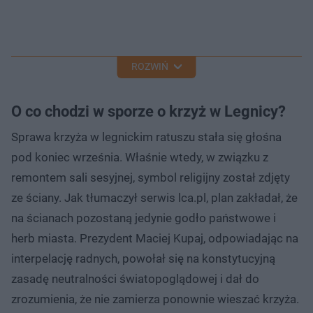
ROZWIŃ
O co chodzi w sporze o krzyż w Legnicy?
Sprawa krzyża w legnickim ratuszu stała się głośna
pod koniec września. Właśnie wtedy, w związku z
remontem sali sesyjnej, symbol religijny został zdjęty
ze ściany. Jak tłumaczył serwis lca.pl, plan zakładał, że
na ścianach pozostaną jedynie godło państwowe i
herb miasta. Prezydent Maciej Kupaj, odpowiadając na
interpelację radnych, powołał się na konstytucyjną
zasadę neutralności światopoglądowej i dał do
zrozumienia, że nie zamierza ponownie wieszać krzyża.