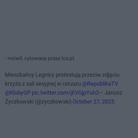
- mówił, cytowany przez lca.pl.
Mieszkańcy Legnicy protestują przeciw zdjęciu
krzyża z sali sesyjnej w ratuszu
@RepublikaTV
@KlubyGP
pic.twitter.com/jEVGjpYuh2
— Janusz
Życzkowski (@zyczkowski)
October 27, 2025