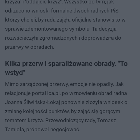
krzyża" i "oddajcie krzyż". Wszystko po tym, jak
odrzucono wnioski formalne dwóch radnych PiS,
którzy chcieli, by rada zajęła oficjalne stanowisko w
sprawie zdemontowanego symbolu. Ta decyzja
rozwścieczyła zgromadzonych i doprowadziła do
przerwy w obradach.
Kilka przerw i sparaliżowane obrady. "To
wstyd"
Mimo zarządzonej przerwy, emocje nie opadły. Jak
relacjonuje portal lca.pl, po wznowieniu obrad radna
Joanna Śliwińska-Łokaj ponownie złożyła wniosek o
zmianę kolejności punktów, by zająć się gorącym
tematem krzyża. Przewodniczący rady, Tomasz
Tamioła, próbował negocjować.