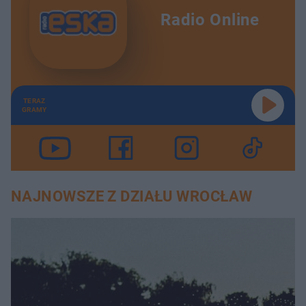
Radio Online
TERAZ
GRAMY
NAJNOWSZE Z DZIAŁU WROCŁAW