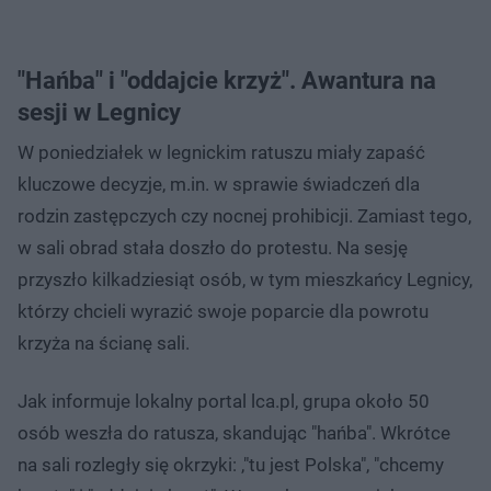
"Hańba" i "oddajcie krzyż". Awantura na
sesji w Legnicy
W poniedziałek w legnickim ratuszu miały zapaść
kluczowe decyzje, m.in. w sprawie świadczeń dla
rodzin zastępczych czy nocnej prohibicji. Zamiast tego,
w sali obrad stała doszło do protestu. Na sesję
przyszło kilkadziesiąt osób, w tym mieszkańcy Legnicy,
którzy chcieli wyrazić swoje poparcie dla powrotu
krzyża na ścianę sali.
Jak informuje lokalny portal lca.pl, grupa około 50
osób weszła do ratusza, skandując "hańba". Wkrótce
na sali rozległy się okrzyki: ,"tu jest Polska", "chcemy