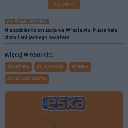
ROZWIŃ
POLECANY ARTYKUŁ:
Niecodzienna sytuacja we Wrocławiu. Pusta hala,
cisza i ani jednego pasażera
AWANTURA
DOLNY ŚLĄSK
LEGNICA
SESJA RADY MIASTA