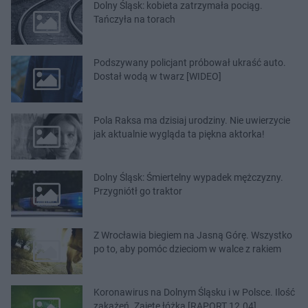
Dolny Śląsk: kobieta zatrzymała pociąg.
Tańczyła na torach
Podszywany policjant próbował ukraść auto.
Dostał wodą w twarz [WIDEO]
Pola Raksa ma dzisiaj urodziny. Nie uwierzycie
jak aktualnie wygląda ta piękna aktorka!
Dolny Śląsk: Śmiertelny wypadek mężczyzny.
Przygniótł go traktor
Z Wrocławia biegiem na Jasną Górę. Wszystko
po to, aby pomóc dzieciom w walce z rakiem
Koronawirus na Dolnym Śląsku i w Polsce. Ilość
zakażeń. Zajęte łóżka [RAPORT 12.04]