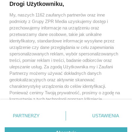
Drogi Użytkowniku,
My, naszych 1162 zaufanych partnerów oraz inne
Żaden utwór zamieszczony w serwisie nie może być powielany i
podmioty z Grupy ZPR Media uzyskujemy dostęp i
rozpowszechniany lub dalej rozpowszechniany w jakikolwiek sposób (w
tym także elektroniczny lub mechaniczny) na jakimkolwiek polu
przechowujemy informacje na urządzeniu oraz
eksploatacji w jakiejkolwiek formie, włącznie z umieszczaniem w Internecie
przetwarzamy dane osobowe, takie jak unikalne
bez pisemnej zgody właściciela praw. Jakiekolwiek użycie lub
wykorzystanie utworów w całości lub w części z naruszeniem prawa, tzn.
identyfikatory, standardowe informacje wysyłane przez
bez właściwej zgody, jest zabronione pod groźbą kary i może być ścigane
urządzenie czy dane przeglądania w celu zapewniania
prawnie.
spersonalizowanych reklam, wybór spersonalizowanych
treści, pomiar reklam i treści, badanie odbiorców oraz
ulepszanie usług. Za zgodą Użytkownika my i Zaufani
Partnerzy możemy używać dokładnych danych
geolokalizacyjnych oraz aktywnie skanować
charakterystykę urządzenia do celów identyfikacji.
O nas
Ponieważ cenimy Twoją prywatność, prosimy o zgodę na
korzystanie z tych technologii poprzez kliknięcie
Informacje prawne
„Akceptuję”. Zgoda jest dobrowolna i zawsze możesz ją
zmienić/wycofać klikając przycisk ustawień prywatności
Nasze serwisy
PARTNERZY
USTAWIENIA
znajdujący się w lewym dolnym rogu strony
. Niektóre
rodzaje przetwarzania danych nie wymagają zgody
© 2026 Grupa ZPR Media