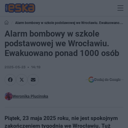
Alarm bombowy w szkole podstawowej we Wrocławiu. Ewakuowano
ponad 1000 osób
Alarm bombowy w szkole
podstawowej we Wrocławiu.
Ewakuowano ponad 1000 osób
2025-05-23
14:19
Dodaj do Google
Weronika Plucinska
Piątek, 23 maja 2025 roku, nie jest spokojnym
zakończeniem tygodnia we Wrocławiu. Tuż