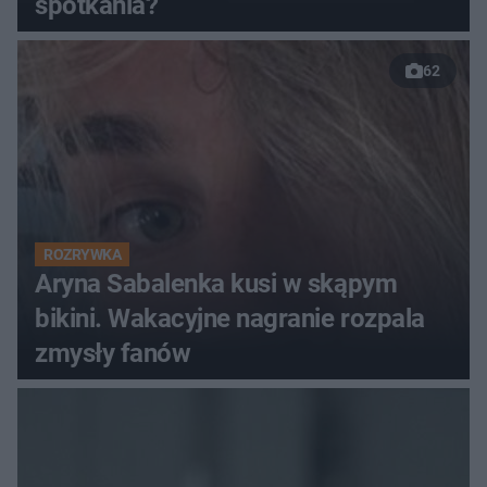
spotkania?
62
ROZRYWKA
Aryna Sabalenka kusi w skąpym
bikini. Wakacyjne nagranie rozpala
zmysły fanów