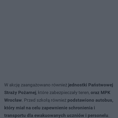
W akcję zaangażowano również
jednostki Państwowej
Straży Pożarnej
, które zabezpieczały teren,
oraz MPK
Wrocław
. Przed szkołą również
podstawiono autobus,
który miał na celu zapewnienie schronienia i
transportu dla ewakuowanych uczniów i personelu
.