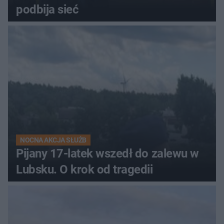
podbija sieć
NOCNA AKCJA SŁUŻB
Pijany 17-latek wszedł do zalewu w
Lubsku. O krok od tragedii