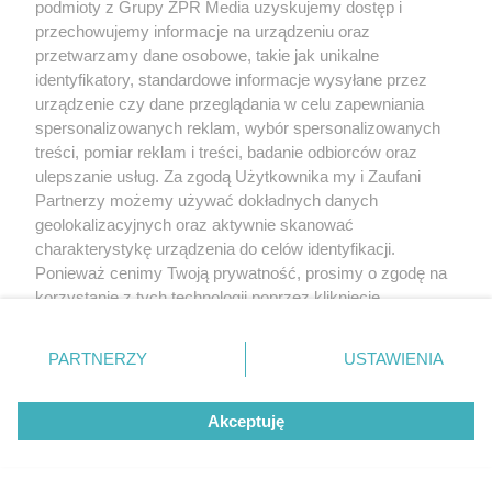
podmioty z Grupy ZPR Media uzyskujemy dostęp i
przechowujemy informacje na urządzeniu oraz
przetwarzamy dane osobowe, takie jak unikalne
Żaden utwór zamieszczony w serwisie nie może być powielany i
identyfikatory, standardowe informacje wysyłane przez
rozpowszechniany lub dalej rozpowszechniany w jakikolwiek sposób (w
tym także elektroniczny lub mechaniczny) na jakimkolwiek polu
urządzenie czy dane przeglądania w celu zapewniania
eksploatacji w jakiejkolwiek formie, włącznie z umieszczaniem w Internecie
spersonalizowanych reklam, wybór spersonalizowanych
bez pisemnej zgody właściciela praw. Jakiekolwiek użycie lub
treści, pomiar reklam i treści, badanie odbiorców oraz
wykorzystanie utworów w całości lub w części z naruszeniem prawa, tzn.
bez właściwej zgody, jest zabronione pod groźbą kary i może być ścigane
ulepszanie usług. Za zgodą Użytkownika my i Zaufani
prawnie.
Partnerzy możemy używać dokładnych danych
geolokalizacyjnych oraz aktywnie skanować
charakterystykę urządzenia do celów identyfikacji.
Ponieważ cenimy Twoją prywatność, prosimy o zgodę na
korzystanie z tych technologii poprzez kliknięcie
„Akceptuję”. Zgoda jest dobrowolna i zawsze możesz ją
zmienić/wycofać klikając przycisk ustawień prywatności
O nas
PARTNERZY
USTAWIENIA
znajdujący się w lewym dolnym rogu strony
. Niektóre
Informacje prawne
rodzaje przetwarzania danych nie wymagają zgody
Akceptuję
użytkownika, ale masz prawo sprzeciwić się takiemu
Nasze serwisy
przetwarzaniu. Preferencje będą miały zastosowanie tylko
na tej witrynie.
© 2026 Grupa ZPR Media