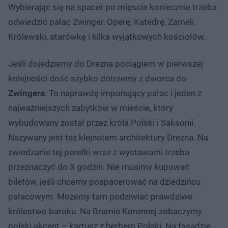
Wybierając się na spacer po mięscie koniecznie trzeba
odwiedzić pałac Zwinger, Operę, Katedrę, Zamek
Królewski, starówkę i kilka wyjątkowych kościołów.
Jeśli dojedziemy do Drezna pociągiem w pierwszej
kolejności dość szybko dotrzemy z dworca do
Zwingera
. To naprawdę imponujący pałac i jeden z
najważniejszych zabytków w mieście, który
wybudowany został przez króla Polski i Saksonii.
Nazywany jest też klejnotem architektury Drezna. Na
zwiedzanie tej perełki wraz z wystawami trzeba
przeznaczyć do 3 godzin. Nie musimy kupować
biletów, jeśli chcemy pospacerować na dziedzińcu
pałacowym. Możemy tam podziwiać prawdziwe
królestwo baroku. Na Bramie Koronnej zobaczymy
polski akcent – kartusz z herbem Polski. Na fasadzie