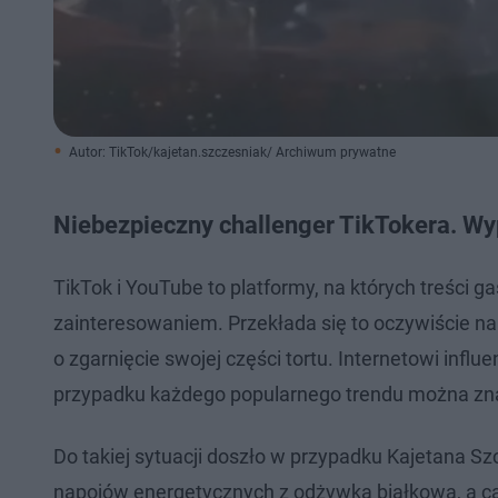
Autor: TikTok/kajetan.szczesniak/ Archiwum prywatne
Niebezpieczny challenger TikTokera. Wy
TikTok i YouTube to platformy, na których treści
zainteresowaniem. Przekłada się to oczywiście na 
o zgarnięcie swojej części tortu. Internetowi influ
przypadku każdego popularnego trendu można znal
Do takiej sytuacji doszło w przypadku Kajetana Sz
napojów energetycznych z odżywką białkową, a cało