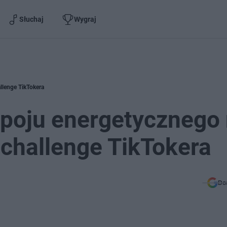
Słuchaj
Wygraj
llenge TikTokera
apoju energetycznego
 challenge TikTokera
Do