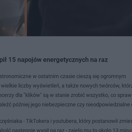
pił 15 napojów energetycznych na raz
 gastronomiczne w ostatnim czasie cieszą się ogromnym
wielkie liczby wyświetleń, a także nowych twórców, któ
encerzy dla "klików" są w stanie zrobić wszystko, co spraw
eźć później jego niebezpieczne czy nieodpowiedzialne 
częśniaka - TikTokera i youtubera, który postanowił zmie
ść następnie wypił na raz - zajęło mu to około 13 minu