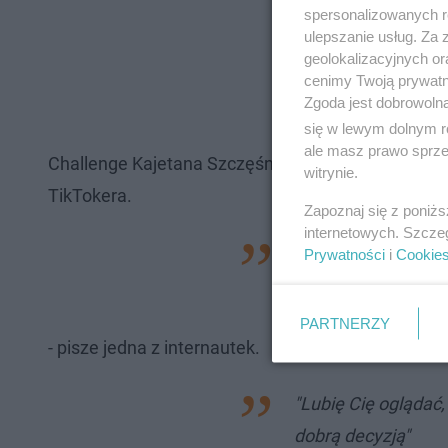
spersonalizowanych re
ulepszanie usług. Za
geolokalizacyjnych or
cenimy Twoją prywatno
Zgoda jest dobrowoln
się w lewym dolnym r
ale masz prawo sprzec
Challenge Kajetana Szczęśniaka, choć zyskał spor
witrynie.
TikTokera.
Zapoznaj się z poniż
internetowych. Szcze
"Do końca liczyłam 
Prywatności
i
Cookie
lajków"
PARTNERZY
- pisze jedna z internautek.
"Lubię Cię oglądać,
dobrą decyzją"