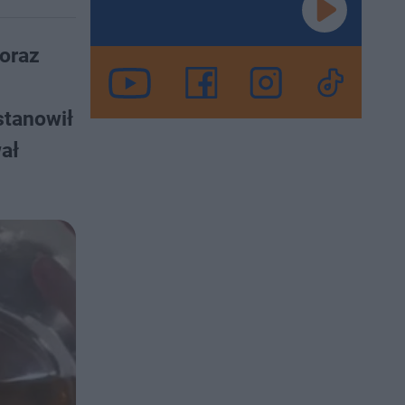
 oraz
stanowił
ał