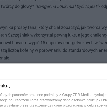
 twórcy do głowy?
"Banger na 500k miał być, to jest"
- od
iku prośby fana, który chciał zobaczyć, jak twórca wyp
etan Szczęśniak wykorzystał pewną lukę, a jego challenge
stanowił bowiem wypić 15 napojów energetycznych w "wers
jszą liczbę kofeiny w porównaniu do standardowych ene
riale.
niku,
fanych partnerów oraz inne podmioty z Grupy ZPR Media uzyskujem
cje na urządzeniu oraz przetwarzamy dane osobowe, takie jak unika
je wysyłane przez urządzenie czy dane przeglądania w celu zapewn