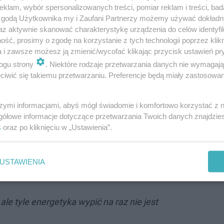
klam, wybór spersonalizowanych treści, pomiar reklam i treści, bad
 zgodą Użytkownika my i Zaufani Partnerzy możemy używać dokład
az aktywnie skanować charakterystykę urządzenia do celów identyfi
ść, prosimy o zgodę na korzystanie z tych technologii poprzez klikn
a i zawsze możesz ją zmienić/wycofać klikając przycisk ustawień pr
ogu strony
. Niektóre rodzaje przetwarzania danych nie wymagaj
iwić się takiemu przetwarzaniu. Preferencje będą miały zastosowanie
o wyświetleń, nie spotkał się z najlepszym odbiorem wś
szymi informacjami, abyś mógł świadomie i komfortowo korzystać z
gółowe informacje dotyczące przetwarzania Twoich danych znajdzi
że to żart... masakra czego się nie zrobi dla
s
oraz po kliknięciu w „Ustawienia”.
USTAWIENIA
 ale tyle energetyka wypić na raz nie jest