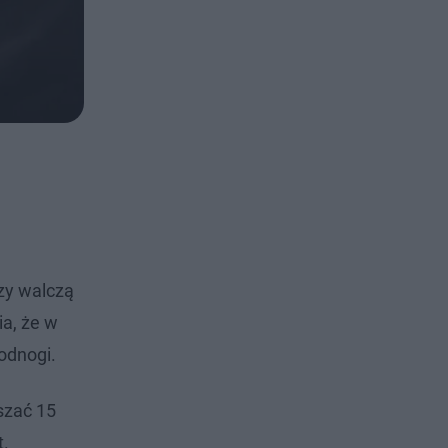
rzy walczą
ia, że w
odnogi.
szać 15
t.