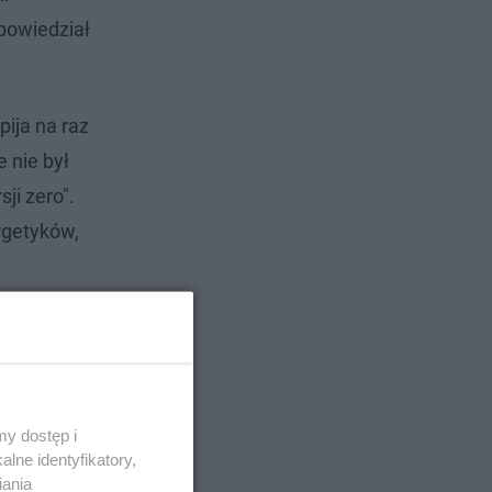
powiedział
ija na raz
 nie był
ji zero".
rgetyków,
y dostęp i
lne identyfikatory,
iania