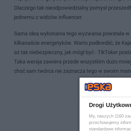
Dlaczego tak nieodpowiedzialny pomysł przeszedł
jednemu z widzów influencer.
Sama idea wykonania tego wyzwania powstała w wyn
kilkanaście energetyków. Warto podkreślić, że Kaj
aż tak niebezpieczny, jak mógł być - TikToker po
Taka wersja zawiera przede wszystkim dużo mnie
choć sam twórca nie zaznacza tego w swoim mate
Drogi Użytkow
My, naszych 1160 zau
przechowujemy informa
standardowe informac