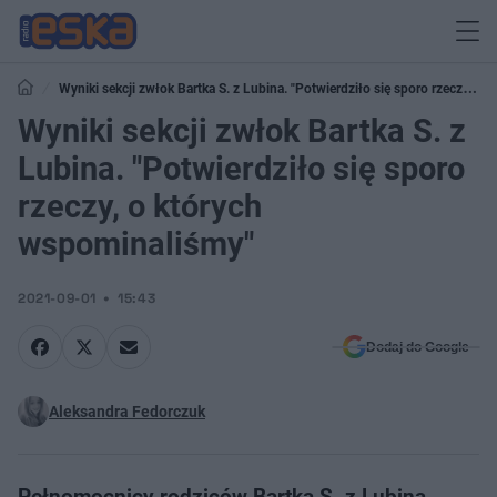
Wyniki sekcji zwłok Bartka S. z Lubina. "Potwierdziło się sporo rzeczy, o
których wspominaliśmy"
Wyniki sekcji zwłok Bartka S. z
Lubina. "Potwierdziło się sporo
rzeczy, o których
wspominaliśmy"
2021-09-01
15:43
Dodaj do Google
Aleksandra Fedorczuk
Pełnomocnicy rodziców Bartka S. z Lubina,