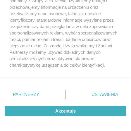
podmioty z Grupy ZPR Media uzyskujemy dostęp i
przechowujemy informacje na urządzeniu oraz
przetwarzamy dane osobowe, takie jak unikalne
identyfikatory, standardowe informacje wysyłane przez
urządzenie czy dane przeglądania w celu zapewniania
spersonalizowanych reklam, wybór spersonalizowanych
treści, pomiar reklam i treści, badanie odbiorców oraz
ulepszanie usług. Za zgodą Użytkownika my i Zaufani
Partnerzy możemy używać dokładnych danych
Żaden utwór zamieszczony w serwisie nie może być powielany i
geolokalizacyjnych oraz aktywnie skanować
rozpowszechniany lub dalej rozpowszechniany w jakikolwiek sposób (w
tym także elektroniczny lub mechaniczny) na jakimkolwiek polu
charakterystykę urządzenia do celów identyfikacji.
eksploatacji w jakiejkolwiek formie, włącznie z umieszczaniem w
Ponieważ cenimy Twoją prywatność, prosimy o zgodę na
Internecie bez pisemnej zgody właściciela praw. Jakiekolwiek użycie lub
wykorzystanie utworów w całości lub w części z naruszeniem prawa,
korzystanie z tych technologii poprzez kliknięcie
tzn. bez właściwej zgody, jest zabronione pod groźbą kary i może być
„Akceptuję”. Zgoda jest dobrowolna i zawsze możesz ją
ścigane prawnie.
zmienić/wycofać klikając przycisk ustawień prywatności
PARTNERZY
USTAWIENIA
znajdujący się w lewym dolnym rogu strony
. Niektóre
rodzaje przetwarzania danych nie wymagają zgody
Akceptuję
użytkownika, ale masz prawo sprzeciwić się takiemu
przetwarzaniu. Preferencje będą miały zastosowanie tylko
na tej witrynie.
O nas