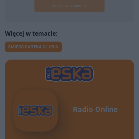
Następne pytanie
ŚMIERĆ BARTKA S LUBIN
Radio Online