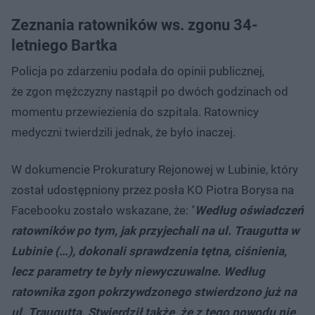
Zeznania ratowników ws. zgonu 34-
letniego Bartka
Policja po zdarzeniu podała do opinii publicznej,
że zgon mężczyzny nastąpił po dwóch godzinach od
momentu przewiezienia do szpitala. Ratownicy
medyczni twierdzili jednak, że było inaczej.
W dokumencie Prokuratury Rejonowej w Lubinie, który
został udostępniony przez posła KO Piotra Borysa na
Facebooku zostało wskazane, że: "
Według oświadczeń
ratowników po tym, jak przyjechali na ul. Traugutta w
Lubinie (…), dokonali sprawdzenia tętna, ciśnienia,
lecz parametry te były niewyczuwalne. Według
ratownika zgon pokrzywdzonego stwierdzono już na
ul. Traugutta. Stwierdził także, że z tego powodu nie