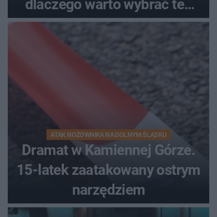
dlaczego warto wybrać ten
kierunek na urlop!
ATAK NOŻOWNIKA NA DOLNYM ŚLĄSKU
Dramat w Kamiennej Górze.
15-latek zaatakowany ostrym
narzędziem