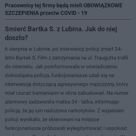
Pracownicy tej firmy będą mieli OBOWIĄZKOWE
SZCZEPIENIA przeciw COVID - 19
Smierć Bartka S. z Lubina. Jak do niej
doszło?
6 sierpnia w Lubinie, po interwencji policji zmarł 34-
letni Bartek S. Film z zatrzymania na ul. Traugutta trafił
do internetu. Jak poinformowała w oświadczeniu
dolnośląska policja, funkcjonariusze udali się na
interwencję dotyczącą agresywnego mężczyzny, który
miał rzucać kamieniami w okna zabudowań. Na numer
alarmowy zadzwoniła matka 34 - latka, informując
policję, że jej syn nadużywa narkotyków. Z wyjaśnień
policji wynikało, że skierowani na miejsce
funkcjonariusze próbowali wylegitymować i uspokoić