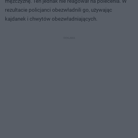
mężczyznę. Ten jednak nie reagował na polecenia. W
rezultacie policjanci obezwładnili go, używając
kajdanek i chwytów obezwładniających.