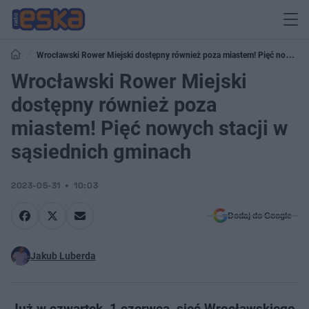
Wrocławski Rower Miejski dostępny również poza miastem! Pięć nowych
stacji w sąsiednich gminach
Wrocławski Rower Miejski
dostępny również poza
miastem! Pięć nowych stacji w
sąsiednich gminach
2023-05-31
10:03
Dodaj do Google
Jakub Luberda
Już w czwartek, 1 czerwca, sieć Wrocławskiego