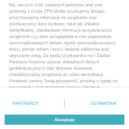
My, naszych 1162 zaufanych partnerów oraz inne
Żaden utwór zamieszczony w serwisie nie może być powielany i
podmioty z Grupy ZPR Media uzyskujemy dostęp i
rozpowszechniany lub dalej rozpowszechniany w jakikolwiek sposób (w
tym także elektroniczny lub mechaniczny) na jakimkolwiek polu
przechowujemy informacje na urządzeniu oraz
eksploatacji w jakiejkolwiek formie, włącznie z umieszczaniem w Internecie
przetwarzamy dane osobowe, takie jak unikalne
bez pisemnej zgody właściciela praw. Jakiekolwiek użycie lub
wykorzystanie utworów w całości lub w części z naruszeniem prawa, tzn.
identyfikatory, standardowe informacje wysyłane przez
bez właściwej zgody, jest zabronione pod groźbą kary i może być ścigane
urządzenie czy dane przeglądania w celu zapewniania
prawnie.
spersonalizowanych reklam, wybór spersonalizowanych
treści, pomiar reklam i treści, badanie odbiorców oraz
ulepszanie usług. Za zgodą Użytkownika my i Zaufani
Partnerzy możemy używać dokładnych danych
geolokalizacyjnych oraz aktywnie skanować
charakterystykę urządzenia do celów identyfikacji.
O nas
Ponieważ cenimy Twoją prywatność, prosimy o zgodę na
korzystanie z tych technologii poprzez kliknięcie
Informacje prawne
„Akceptuję”. Zgoda jest dobrowolna i zawsze możesz ją
zmienić/wycofać klikając przycisk ustawień prywatności
Nasze serwisy
PARTNERZY
USTAWIENIA
znajdujący się w lewym dolnym rogu strony
. Niektóre
rodzaje przetwarzania danych nie wymagają zgody
© 2026 Grupa ZPR Media
Akceptuję
użytkownika, ale masz prawo sprzeciwić się takiemu
przetwarzaniu. Preferencje będą miały zastosowanie tylko