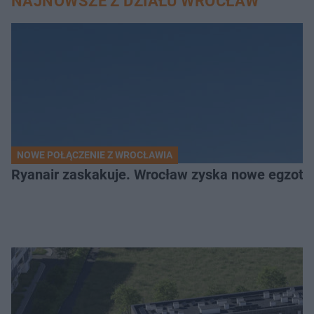
NAJNOWSZE Z DZIAŁU WROCŁAW
NOWE POŁĄCZENIE Z WROCŁAWIA
Ryanair zaskakuje. Wrocław zyska nowe egzoty