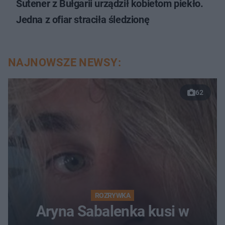
Sutener z Bułgarii urządził kobietom piekło.
Jedna z ofiar straciła śledzionę
NAJNOWSZE NEWSY:
62
ROZRYWKA
Aryna Sabalenka kusi w