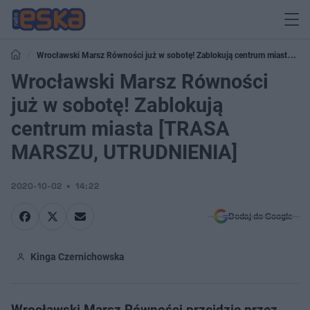
Wrocławski Marsz Równości już w sobotę! Zablokują centrum miasta
[TRASA MARSZU, UTRUDNIENIA]
Wrocławski Marsz Równości
już w sobotę! Zablokują
centrum miasta [TRASA
MARSZU, UTRUDNIENIA]
2020-10-02
14:22
Dodaj do Google
Kinga Czernichowska
Wrocławski Marsz Równości przejdzie przez