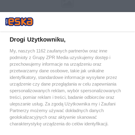
Drogi Użytkowniku,
My, naszych 1162 zaufanych partnerów oraz inne
Żaden utwór zamieszczony w serwisie nie może być powielany i
podmioty z Grupy ZPR Media uzyskujemy dostęp i
rozpowszechniany lub dalej rozpowszechniany w jakikolwiek sposób (w
tym także elektroniczny lub mechaniczny) na jakimkolwiek polu
przechowujemy informacje na urządzeniu oraz
eksploatacji w jakiejkolwiek formie, włącznie z umieszczaniem w
przetwarzamy dane osobowe, takie jak unikalne
Internecie bez pisemnej zgody właściciela praw. Jakiekolwiek użycie lub
identyfikatory, standardowe informacje wysyłane przez
wykorzystanie utworów w całości lub w części z naruszeniem prawa,
tzn. bez właściwej zgody, jest zabronione pod groźbą kary i może być
urządzenie czy dane przeglądania w celu zapewniania
ścigane prawnie.
spersonalizowanych reklam, wybór spersonalizowanych
treści, pomiar reklam i treści, badanie odbiorców oraz
ulepszanie usług. Za zgodą Użytkownika my i Zaufani
Partnerzy możemy używać dokładnych danych
geolokalizacyjnych oraz aktywnie skanować
charakterystykę urządzenia do celów identyfikacji.
Ponieważ cenimy Twoją prywatność, prosimy o zgodę na
O nas