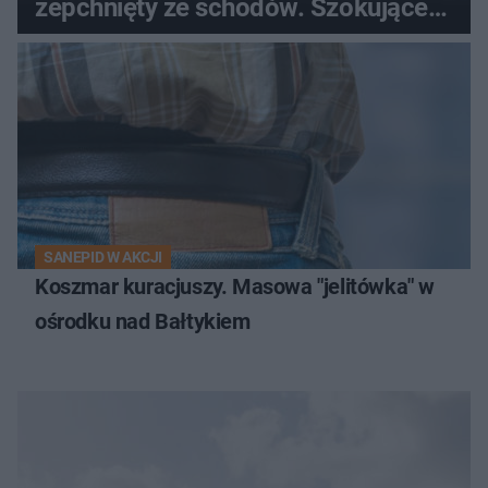
zepchnięty ze schodów. Szokujące
nagranie krąży po sieci
SANEPID W AKCJI
Koszmar kuracjuszy. Masowa "jelitówka" w
ośrodku nad Bałtykiem