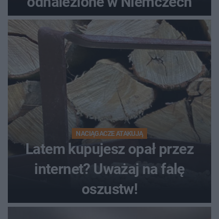
odnalezione w Niemczech
NACIĄGACZE ATAKUJĄ
Latem kupujesz opał przez
internet? Uważaj na falę
oszustw!