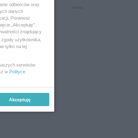
anie odbiorców oraz
nych danych
kacji. Ponieważ
ięcie „Akceptuję”.
ywatności znajdujący
ą zgody użytkownika,
 tylko na tej
 naszych serwisów
esz w
Polityce
Akceptuję