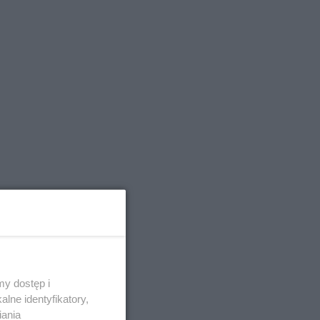
y dostęp i
lne identyfikatory,
iania