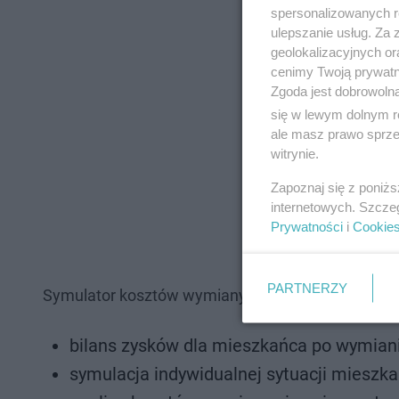
spersonalizowanych re
ulepszanie usług. Za
geolokalizacyjnych or
cenimy Twoją prywatno
Zgoda jest dobrowoln
się w lewym dolnym r
ale masz prawo sprzec
witrynie.
Zapoznaj się z poniż
internetowych. Szcze
Prywatności
i
Cookie
PARTNERZY
Symulator kosztów wymiany pieca - główne założen
bilans zysków dla mieszkańca po wymiani
symulacja indywidualnej sytuacji mieszka