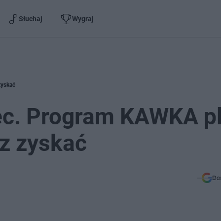
Słuchaj
Wygraj
zyskać
ec. Program KAWKA pl
z zyskać
Do