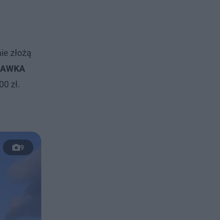
ie złożą
 KAWKA
00 zł.
9