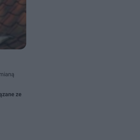
zmianą
iązane ze