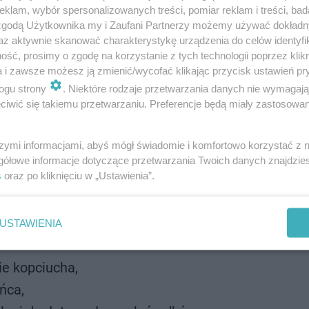
klam, wybór spersonalizowanych treści, pomiar reklam i treści, bad
 zgodą Użytkownika my i Zaufani Partnerzy możemy używać dokład
az aktywnie skanować charakterystykę urządzenia do celów identyfi
ść, prosimy o zgodę na korzystanie z tych technologii poprzez klikn
a i zawsze możesz ją zmienić/wycofać klikając przycisk ustawień pr
ogu strony
. Niektóre rodzaje przetwarzania danych nie wymagaj
iwić się takiemu przetwarzaniu. Preferencje będą miały zastosowanie
szymi informacjami, abyś mógł świadomie i komfortowo korzystać z
gółowe informacje dotyczące przetwarzania Twoich danych znajdzi
s
oraz po kliknięciu w „Ustawienia”.
USTAWIENIA
ia i funkcje:
e kopciucha,
ńca,