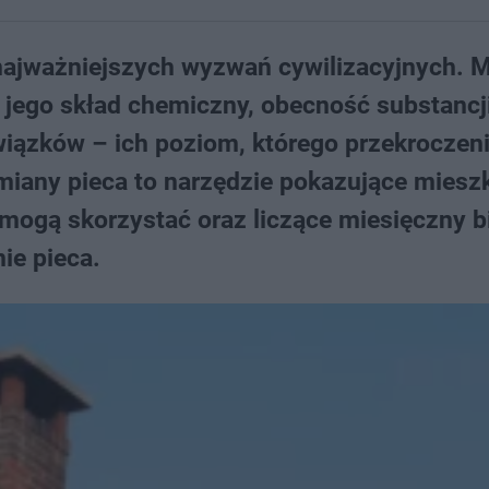
 najważniejszych wyzwań cywilizacyjnych. 
 jego skład chemiczny, obecność substancj
wiązków – ich poziom, którego przekroczen
miany pieca to narzędzie pokazujące mies
 mogą skorzystać oraz liczące miesięczny b
ie pieca.