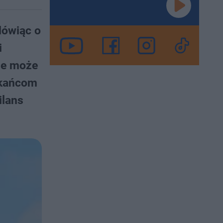
Mówiąc o
i
ie może
zkańcom
ilans