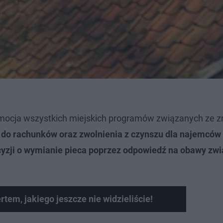
mocja wszystkich miejskich programów związanych ze 
do rachunków oraz zwolnienia z czynszu dla najemców
cyzji o wymianie pieca poprzez odpowiedź na obawy zw
tem, jakiego jeszcze nie widzieliście!