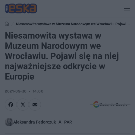
Niesamowita wystawa w Muzeum Narodowym we Wrocławiu. Pojawi się
na niej najważniejsze odkrycie w Europie
Niesamowita wystawa w
Muzeum Narodowym we
Wrocławiu. Pojawi się na niej
najważniejsze odkrycie w
Europie
2021-09-30
14:00
Dodaj do Google
Aleksandra Fedorczuk
PAP.