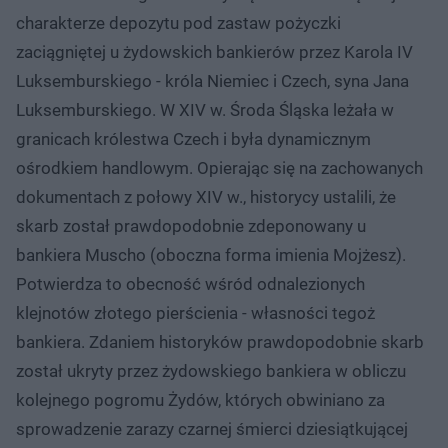
charakterze depozytu pod zastaw pożyczki
zaciągniętej u żydowskich bankierów przez Karola IV
Luksemburskiego - króla Niemiec i Czech, syna Jana
Luksemburskiego. W XIV w. Środa Śląska leżała w
granicach królestwa Czech i była dynamicznym
ośrodkiem handlowym. Opierając się na zachowanych
dokumentach z połowy XIV w., historycy ustalili, że
skarb został prawdopodobnie zdeponowany u
bankiera Muscho (oboczna forma imienia Mojżesz).
Potwierdza to obecność wśród odnalezionych
klejnotów złotego pierścienia - własności tegoż
bankiera. Zdaniem historyków prawdopodobnie skarb
został ukryty przez żydowskiego bankiera w obliczu
kolejnego pogromu Żydów, których obwiniano za
sprowadzenie zarazy czarnej śmierci dziesiątkującej