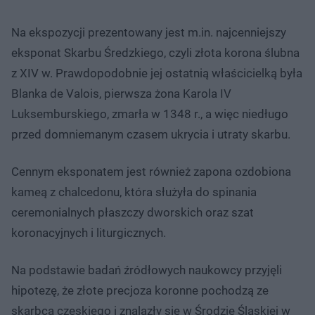
Na ekspozycji prezentowany jest m.in. najcenniejszy
eksponat Skarbu Średzkiego, czyli złota korona ślubna
z XIV w. Prawdopodobnie jej ostatnią właścicielką była
Blanka de Valois, pierwsza żona Karola IV
Luksemburskiego, zmarła w 1348 r., a więc niedługo
przed domniemanym czasem ukrycia i utraty skarbu.
Cennym eksponatem jest również zapona ozdobiona
kameą z chalcedonu, która służyła do spinania
ceremonialnych płaszczy dworskich oraz szat
koronacyjnych i liturgicznych.
Na podstawie badań źródłowych naukowcy przyjęli
hipotezę, że złote precjoza koronne pochodzą ze
skarbca czeskiego i znalazły się w Środzie Śląskiej w