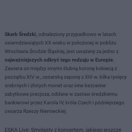
Skarb Średzki,
odnaleziony przypadkowo w latach
osiemdziesiątych XX wieku w położonej w pobliżu
Wrocławia Środzie Śląskiej, jest uważany za jedno z
najważniejszych odkryć tego rodzaju w Europie.
Zawiera on między innymi ślubną koronę kobiecą z
początku XIV w., cesarską zaponę z XIII w. kilka tysięcy
srebrnych i złotych monet oraz inne bezcenne
zabytkowe precjoza, oddane w zastaw średzkiemu
bankierowi przez Karola IV, króla Czech i późniejszego
cesarza Rzeszy Niemieckiej.
ESKA Live: Smolasty z koncertem, jakiego jeszcze