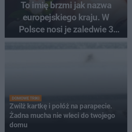
To imię brzmi jak nazwa
europejskiego kraju. W
Polsce nosi je zaledwie 3
kobiety
DOMOWE TRIKI
Zwilż kartkę i połóż na parapecie.
Żadna mucha nie wleci do twojego
domu