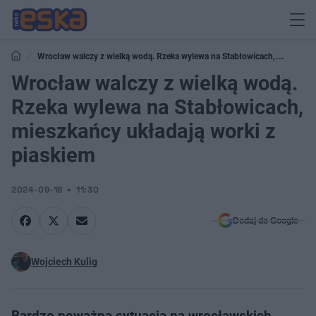
Wrocław walczy z wielką wodą. Rzeka wylewa na Stabłowicach,
mieszkańcy układają worki z piaskiem
Wrocław walczy z wielką wodą.
Rzeka wylewa na Stabłowicach,
mieszkańcy układają worki z
piaskiem
2024-09-18
11:30
Dodaj do Google
Wojciech Kulig
Bardzo poważna sytuacja na wrocławskich