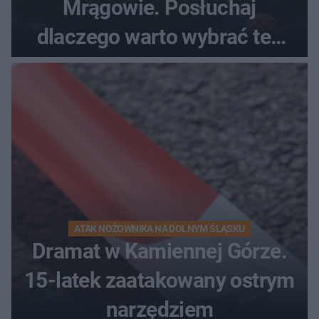
Mrągowie. Posłuchaj
dlaczego warto wybrać ten
kierunek na urlop!
ATAK NOŻOWNIKA NA DOLNYM ŚLĄSKU
Dramat w Kamiennej Górze.
15-latek zaatakowany ostrym
narzędziem