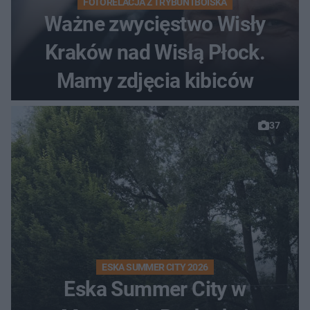
FOTORELACJA Z TRYBUN I BOISKA
Ważne zwycięstwo Wisły
Kraków nad Wisłą Płock.
Mamy zdjęcia kibiców
37
ESKA SUMMER CITY 2026
Eska Summer City w