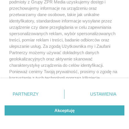
podmioty z Grupy ZPR Media uzyskujemy dostęp i
przechowujemy informacje na urządzeniu oraz
wygrał starcie imienniczek na
przetwarzamy dane osobowe, takie jak unikalne
pełnym stadionie
identyfikatory, standardowe informacje wysyłane przez
urządzenie czy dane przeglądania w celu zapewniania
spersonalizowanych reklam, wybór spersonalizowanych
treści, pomiar reklam i treści, badanie odbiorców oraz
ulepszanie usług. Za zgodą Użytkownika my i Zaufani
Partnerzy możemy używać dokładnych danych
geolokalizacyjnych oraz aktywnie skanować
charakterystykę urządzenia do celów identyfikacji.
Ponieważ cenimy Twoją prywatność, prosimy o zgodę na
korzystanie z tych technologii poprzez kliknięcie
„Akceptuję”. Zgoda jest dobrowolna i zawsze możesz ją
PIŁKA NOŻNA
zmienić/wycofać klikając przycisk ustawień prywatności
PARTNERZY
USTAWIENIA
Wisła Kraków wygrywa z
znajdujący się w lewym dolnym rogu strony
. Niektóre
rodzaje przetwarzania danych nie wymagają zgody
Wisłą Płock. Kto rozstrzygnął
Akceptuję
użytkownika, ale masz prawo sprzeciwić się takiemu
przetwarzaniu. Preferencje będą miały zastosowanie tylko
losy spotkania?
na tej witrynie.