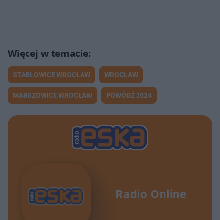
STABŁOWICE WROCŁAW
WROCŁAW
MARSZOWICE WROCŁAW
POWÓDŹ 2024
Radio Online