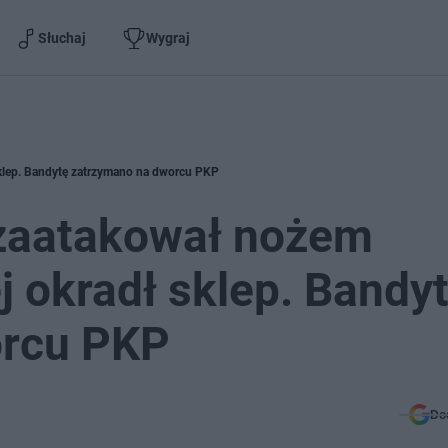
Słuchaj
Wygraj
sklep. Bandytę zatrzymano na dworcu PKP
 zaatakował nożem
j okradł sklep. Bandy
orcu PKP
Do