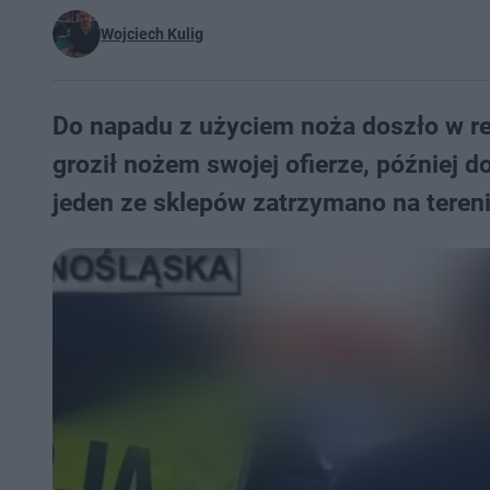
Wojciech Kulig
Do napadu z użyciem noża doszło w r
groził nożem swojej ofierze, później d
jeden ze sklepów zatrzymano na tere