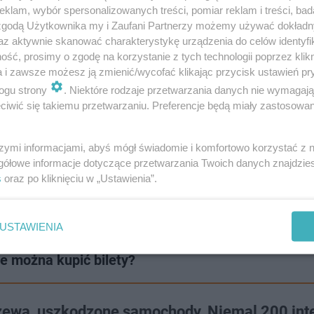
klam, wybór spersonalizowanych treści, pomiar reklam i treści, bad
 zgodą Użytkownika my i Zaufani Partnerzy możemy używać dokład
az aktywnie skanować charakterystykę urządzenia do celów identyfi
ść, prosimy o zgodę na korzystanie z tych technologii poprzez klikn
a i zawsze możesz ją zmienić/wycofać klikając przycisk ustawień pr
ogu strony
. Niektóre rodzaje przetwarzania danych nie wymagaj
iwić się takiemu przetwarzaniu. Preferencje będą miały zastosowanie
 grozi mu nawet 20 lat więzienia
szymi informacjami, abyś mógł świadomie i komfortowo korzystać z
zane ze swoją przestępczą działalnością, a decyzją wro
gółowe informacje dotyczące przetwarzania Twoich danych znajdzi
s
oraz po kliknięciu w „Ustawienia”.
ące. Zgodnie z aktualnymi przepisami młody mężczyzna
sp. Paweł Noga.
USTAWIENIA
e można kupić bilety?
zewa, uszkodzone samochody. Niemal 200 int