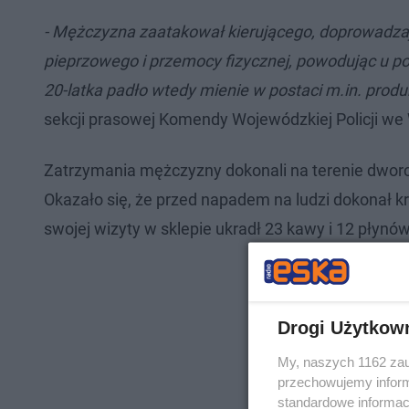
- Mężczyzna zaatakował kierującego, doprowadzaj
pieprzowego i przemocy fizycznej, powodując u 
20-latka padło wtedy mienie w postaci m.in. prod
sekcji prasowej Komendy Wojewódzkiej Policji w
Zatrzymania mężczyzny dokonali na terenie dworc
Okazało się, że przed napadem na ludzi dokonał 
swojej wizyty w sklepie ukradł 23 kawy i 12 płynów
Drogi Użytkow
My, naszych 1162 zau
przechowujemy informa
standardowe informac