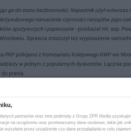
ąc go do stanu bezbronności. Napastnik użył wówczas 
pokrzywdzonego naruszenie czynności narządów jego cia
uktów spożywczych i papierosów -
przekazał mł. asp. Pa
e Wrocławiu. Sprawca zniszczył też wyposażenie samoch
a PKP policjanci z Komisariatu Kolejowego KWP we Wro
kradzieży w jednym z popularnych dyskontów. Łącznie po
 do prania.
niku,
fanych partnerów oraz inne podmioty z Grupy ZPR Media uzyskujem
cje na urządzeniu oraz przetwarzamy dane osobowe, takie jak unika
je wysyłane przez urządzenie czy dane przeglądania w celu zapewn