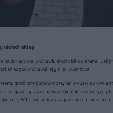
j okradł sklep
 Piłsudskiego we Wrocławiu doszło kilka dni temu. Jak p
mieszkaniec podwrocławskiej gminy Kobierzyce.
tóremu groził przy pomocy noża, ten w obawie o swoje zd
tacji kolejowej sprawca nawiązał kontakt z mężczyzną, kt
kich ulic. W trakcie podróży zagroził nożem kierujące