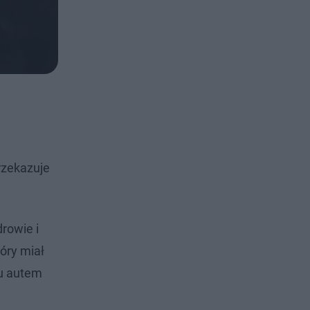
rzekazuje
rowie i
óry miał
mu autem