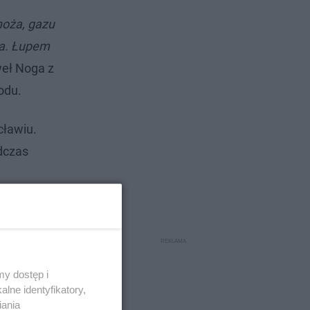
noża, gazu
ła. Łupem
weł Noga z
odu.
cławiu.
dczas
y dostęp i
lne identyfikatory,
iania