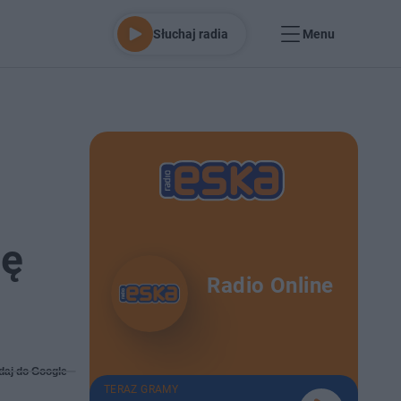
Słuchaj radia
Menu
tę
Radio Online
daj do Google
TERAZ GRAMY