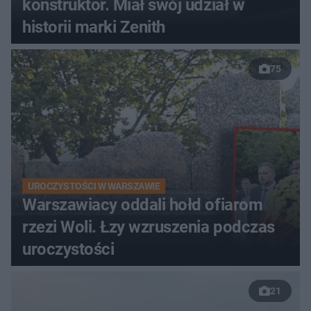
konstruktor. Miał swój udział w
historii marki Zenith
75
UROCZYSTOŚCI W WARSZAWIE
Warszawiacy oddali hołd ofiarom
rzezi Woli. Łzy wzruszenia podczas
uroczystości
21