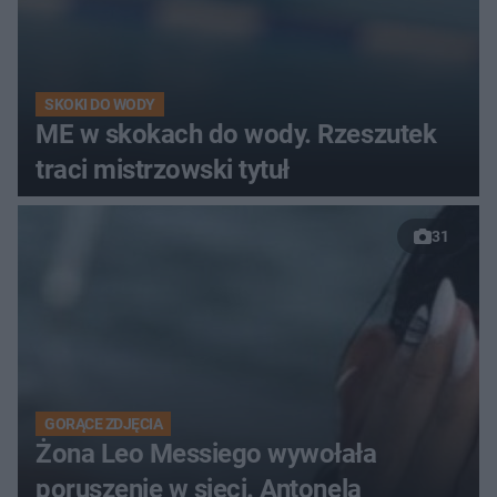
SKOKI DO WODY
ME w skokach do wody. Rzeszutek
traci mistrzowski tytuł
31
GORĄCE ZDJĘCIA
Żona Leo Messiego wywołała
poruszenie w sieci. Antonela