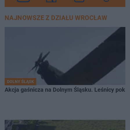
NAJNOWSZE Z DZIAŁU WROCŁAW
DOLNY ŚLĄSK
Akcja gaśnicza na Dolnym Śląsku. Leśnicy pokaza