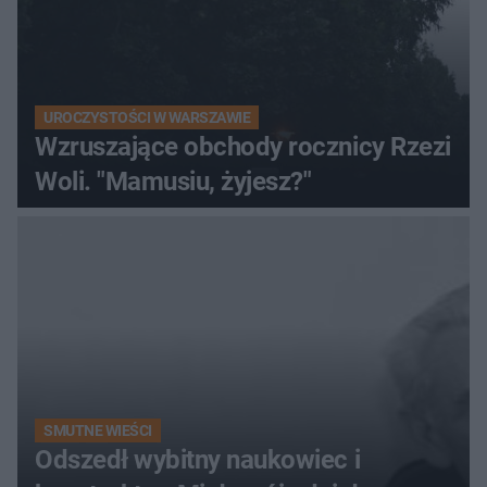
UROCZYSTOŚCI W WARSZAWIE
Wzruszające obchody rocznicy Rzezi
Woli. "Mamusiu, żyjesz?"
SMUTNE WIEŚCI
Odszedł wybitny naukowiec i