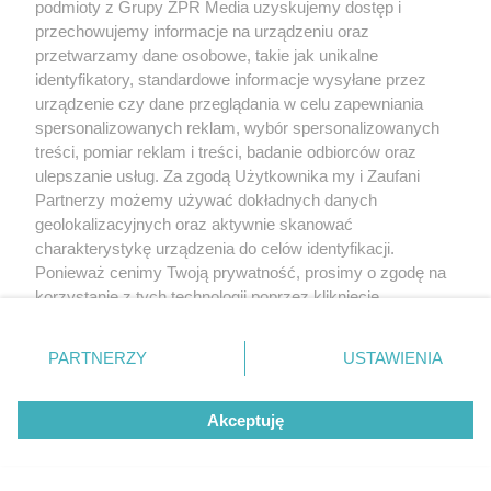
podmioty z Grupy ZPR Media uzyskujemy dostęp i
przechowujemy informacje na urządzeniu oraz
przetwarzamy dane osobowe, takie jak unikalne
identyfikatory, standardowe informacje wysyłane przez
Żaden utwór zamieszczony w serwisie nie może być powielany i
urządzenie czy dane przeglądania w celu zapewniania
rozpowszechniany lub dalej rozpowszechniany w jakikolwiek sposób (w
tym także elektroniczny lub mechaniczny) na jakimkolwiek polu
spersonalizowanych reklam, wybór spersonalizowanych
eksploatacji w jakiejkolwiek formie, włącznie z umieszczaniem w Internecie
treści, pomiar reklam i treści, badanie odbiorców oraz
bez pisemnej zgody właściciela praw. Jakiekolwiek użycie lub
ulepszanie usług. Za zgodą Użytkownika my i Zaufani
wykorzystanie utworów w całości lub w części z naruszeniem prawa, tzn.
bez właściwej zgody, jest zabronione pod groźbą kary i może być ścigane
Partnerzy możemy używać dokładnych danych
prawnie.
geolokalizacyjnych oraz aktywnie skanować
charakterystykę urządzenia do celów identyfikacji.
Ponieważ cenimy Twoją prywatność, prosimy o zgodę na
korzystanie z tych technologii poprzez kliknięcie
„Akceptuję”. Zgoda jest dobrowolna i zawsze możesz ją
zmienić/wycofać klikając przycisk ustawień prywatności
PARTNERZY
USTAWIENIA
O nas
znajdujący się w lewym dolnym rogu strony
. Niektóre
rodzaje przetwarzania danych nie wymagają zgody
Informacje prawne
Akceptuję
użytkownika, ale masz prawo sprzeciwić się takiemu
przetwarzaniu. Preferencje będą miały zastosowanie tylko
Nasze serwisy
na tej witrynie.