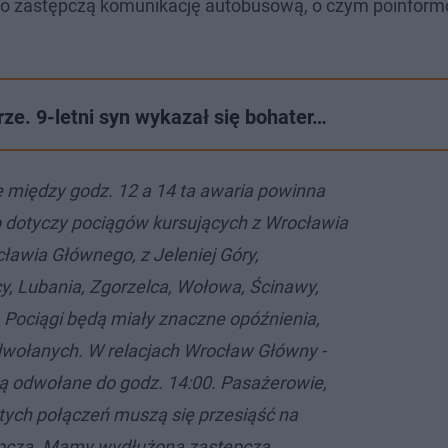
no zastępczą komunikację autobusową, o czym poinform
rze. 9-letni syn wykazał się bohater…
e między godz. 12 a 14 ta awaria powinna
o dotyczy pociągów kursujących z Wrocławia
ławia Głównego, z Jeleniej Góry,
y, Lubania, Zgorzelca, Wołowa, Ścinawy,
. Pociągi będą miały znaczne opóźnienia,
dwołanych. W relacjach Wrocław Główny -
są odwołane do godz. 14:00. Pasażerowie,
 tych połączeń muszą się przesiąść na
pczą. Mamy wydłużoną zastępczą