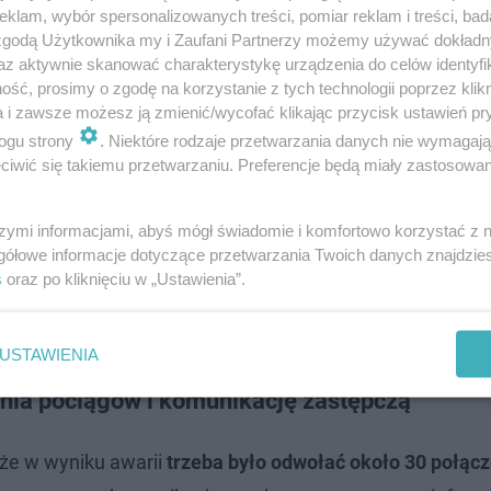
klam, wybór spersonalizowanych treści, pomiar reklam i treści, bad
ienia, dochodzące w niektórych przypadkach do 100 min
 zgodą Użytkownika my i Zaufani Partnerzy możemy używać dokład
az aktywnie skanować charakterystykę urządzenia do celów identyfi
eżne.
Komplikacje uderzyły w podróżnych jadących m.in.
ść, prosimy o zgodę na korzystanie z tych technologii poprzez klikn
kiego i Jelcza-Laskowic
, a także na trasie Przemyśl Głów
a i zawsze możesz ją zmienić/wycofać klikając przycisk ustawień pr
ten stan rzeczy.
ogu strony
. Niektóre rodzaje przetwarzania danych nie wymagaj
iwić się takiemu przetwarzaniu. Preferencje będą miały zastosowanie
srk na posterunku Wrocław Grabiszyn.
szymi informacjami, abyś mógł świadomie i komfortowo korzystać z
a szlaku doznają opóźnień. Za utrudnienia
gółowe informacje dotyczące przetwarzania Twoich danych znajdzi
s
oraz po kliknięciu w „Ustawienia”.
ternetowej.
USTAWIENIA
ania pociągów i komunikację zastępczą
 że w wyniku awarii
trzeba było odwołać około 30 połąc