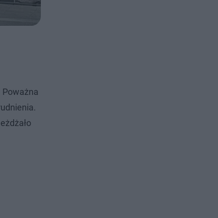
m. Poważna
udnienia.
jeżdżało