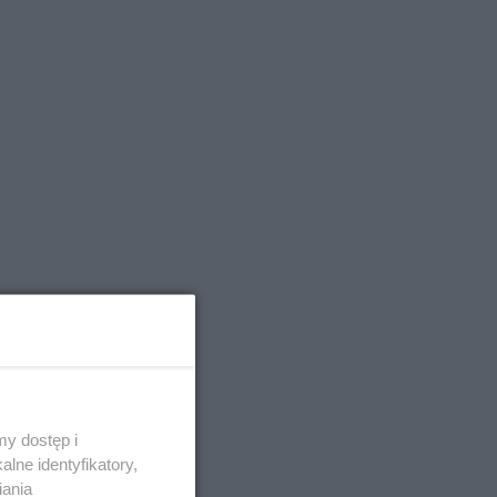
y dostęp i
lne identyfikatory,
iania
raz