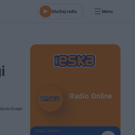
Słuchaj radia
Menu
i
Radio Online
daj do Google
TERAZ GRAMY