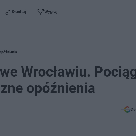
Słuchaj
Wygraj
opóźnienia
we Wrocławiu. Pociąg
czne opóźnienia
Do