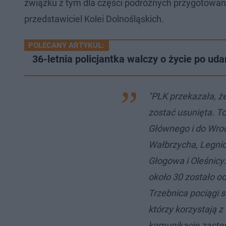
związku z tym dla części podróżnych przygotowa
przedstawiciel Kolei Dolnośląskich.
POLECANY ARTYKUŁ:
36-letnia policjantka walczy o życie po uda
"PLK przekazała, ż
zostać usunięta. T
Głównego i do Wroc
Wałbrzycha, Legnic
Głogowa i Oleśnicy
około 30 zostało o
Trzebnica pociągi 
którzy korzystają z
komunikację zastę