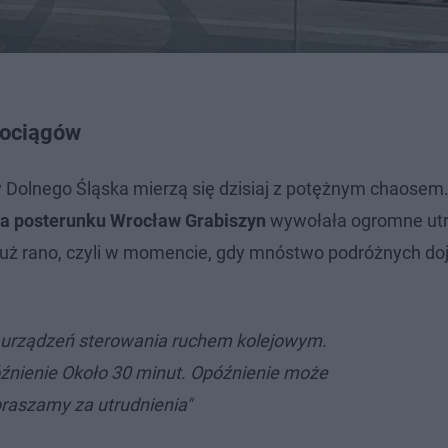
pociągów
y Dolnego Śląska mierzą się dzisiaj z potężnym chaose
a posterunku Wrocław Grabiszyn
wywołała ogromne utr
 już rano, czyli w momencie, gdy mnóstwo podróżnych do
a urządzeń sterowania ruchem kolejowym.
źnienie Około 30 minut. Opóźnienie może
praszamy za utrudnienia"