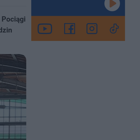
 Pociągi
dzin