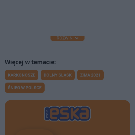
ROZWIŃ
KARKONOSZE
DOLNY ŚLĄSK
ZIMA 2021
ŚNIEG W POLSCE