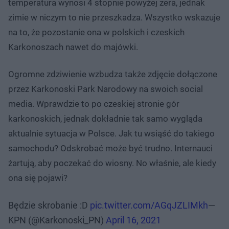
temperatura wynosi 4 stopnie powyżej zera, jednak
zimie w niczym to nie przeszkadza. Wszystko wskazuje
na to, że pozostanie ona w polskich i czeskich
Karkonoszach nawet do majówki.
Ogromne zdziwienie wzbudza także zdjęcie dołączone
przez Karkonoski Park Narodowy na swoich social
media. Wprawdzie to po czeskiej stronie gór
karkonoskich, jednak dokładnie tak samo wygląda
aktualnie sytuacja w Polsce. Jak tu wsiąść do takiego
samochodu? Odskrobać może być trudno. Internauci
żartują, aby poczekać do wiosny. No właśnie, ale kiedy
ona się pojawi?
Będzie skrobanie :D
pic.twitter.com/AGqJZLIMkh
—
KPN (@Karkonoski_PN)
April 16, 2021