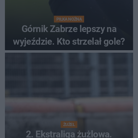
PIŁKA NOŻNA
Górnik Zabrze lepszy na
wyjeździe. Kto strzelał gole?
ŻUŻEL
2. Ekstraliga żużlowa.