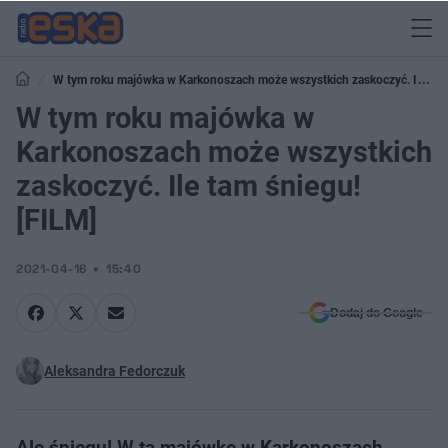
W tym roku majówka w Karkonoszach może wszystkich zaskoczyć. Ile
tam śniegu! [FILM]
W tym roku majówka w
Karkonoszach może wszystkich
zaskoczyć. Ile tam śniegu!
[FILM]
2021-04-16
15:40
Dodaj do Google
Aleksandra Fedorczuk
Ale śniegu! W tą majówkę w Karkonoszach