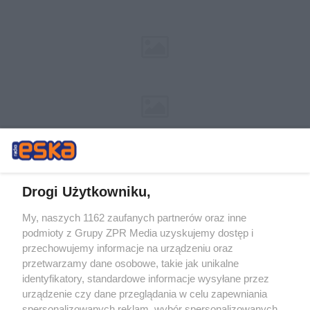
Drogi Użytkowniku,
My, naszych 1162 zaufanych partnerów oraz inne
Żaden utwór zamieszczony w serwisie nie może być powielany i
podmioty z Grupy ZPR Media uzyskujemy dostęp i
rozpowszechniany lub dalej rozpowszechniany w jakikolwiek sposób (w
tym także elektroniczny lub mechaniczny) na jakimkolwiek polu
przechowujemy informacje na urządzeniu oraz
eksploatacji w jakiejkolwiek formie, włącznie z umieszczaniem w
przetwarzamy dane osobowe, takie jak unikalne
Internecie bez pisemnej zgody właściciela praw. Jakiekolwiek użycie lub
identyfikatory, standardowe informacje wysyłane przez
wykorzystanie utworów w całości lub w części z naruszeniem prawa,
tzn. bez właściwej zgody, jest zabronione pod groźbą kary i może być
urządzenie czy dane przeglądania w celu zapewniania
ścigane prawnie.
spersonalizowanych reklam, wybór spersonalizowanych