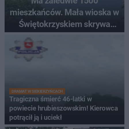
Ma zaledwie 1500
mieszkańców. Mała wioska w
Świętokrzyskiem skrywa
zabytki, bywał tu nawet król
DRAMAT W SIEKIERZYŃCACH
Tragiczna śmierć 46-latki w
powiecie hrubieszowskim! Kierowca
potrącił ją i uciekł