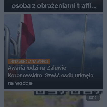
osoba z obrażeniami trafiła
do szpitala
INTERWENCJA NA WODZIE
Awaria łodzi na Zalewie
Koronowskim. Sześć osób utknęło
na wodzie
13