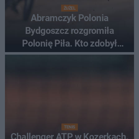
ŻUŻEL
Abramczyk Polonia
Bydgoszcz rozgromiła
Polonię Piła. Kto zdobył
najwięcej punktów?
TENIS
Challenger ATP w Kozerkach.