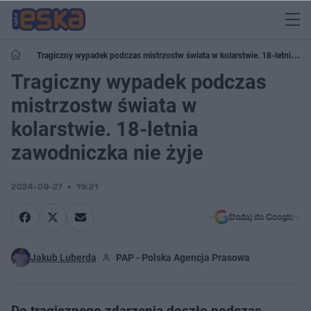
Tragiczny wypadek podczas mistrzostw świata w kolarstwie. 18-letnia
zawodniczka nie żyje
Tragiczny wypadek podczas
mistrzostw świata w
kolarstwie. 18-letnia
zawodniczka nie żyje
2024-09-27
19:21
Dodaj do Google
Jakub Luberda
PAP - Polska Agencja Prasowa
Do tragicznego zdarzenia doszło podczas