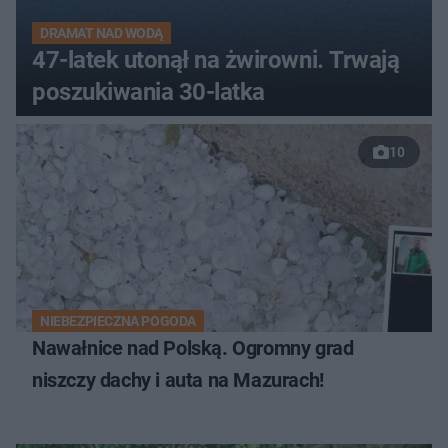
DRAMAT NAD WODĄ
47-latek utonął na żwirowni. Trwają
poszukiwania 30-latka
10
NIEBEZPIECZNA POGODA
Nawałnice nad Polską. Ogromny grad
niszczy dachy i auta na Mazurach!