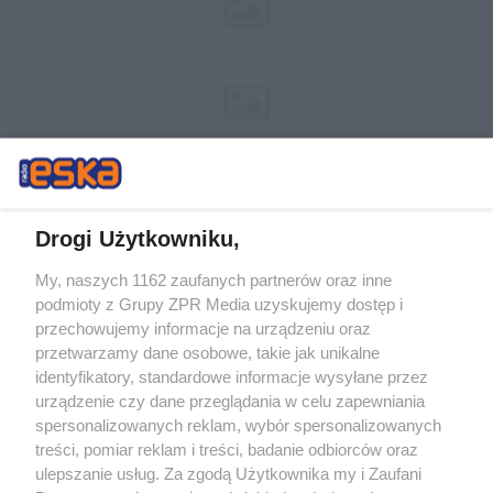
Drogi Użytkowniku,
My, naszych 1162 zaufanych partnerów oraz inne
Żaden utwór zamieszczony w serwisie nie może być powielany i
podmioty z Grupy ZPR Media uzyskujemy dostęp i
rozpowszechniany lub dalej rozpowszechniany w jakikolwiek sposób (w
tym także elektroniczny lub mechaniczny) na jakimkolwiek polu
przechowujemy informacje na urządzeniu oraz
eksploatacji w jakiejkolwiek formie, włącznie z umieszczaniem w
przetwarzamy dane osobowe, takie jak unikalne
Internecie bez pisemnej zgody właściciela praw. Jakiekolwiek użycie lub
identyfikatory, standardowe informacje wysyłane przez
wykorzystanie utworów w całości lub w części z naruszeniem prawa,
tzn. bez właściwej zgody, jest zabronione pod groźbą kary i może być
urządzenie czy dane przeglądania w celu zapewniania
ścigane prawnie.
spersonalizowanych reklam, wybór spersonalizowanych
treści, pomiar reklam i treści, badanie odbiorców oraz
ulepszanie usług. Za zgodą Użytkownika my i Zaufani