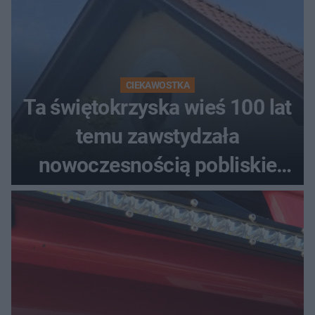
CIEKAWOSTKA
Ta świętokrzyska wieś 100 lat
temu zawstydzała
nowoczesnością pobliskie
miasta. Prąd, telefon i
luksusowa auta