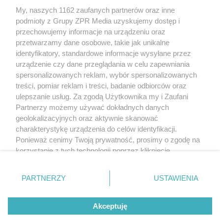
My, naszych 1162 zaufanych partnerów oraz inne
Żaden utwór zamieszczony w serwisie nie może być powielany i
podmioty z Grupy ZPR Media uzyskujemy dostęp i
rozpowszechniany lub dalej rozpowszechniany w jakikolwiek sposób (w
tym także elektroniczny lub mechaniczny) na jakimkolwiek polu
przechowujemy informacje na urządzeniu oraz
eksploatacji w jakiejkolwiek formie, włącznie z umieszczaniem w Internecie
przetwarzamy dane osobowe, takie jak unikalne
bez pisemnej zgody właściciela praw. Jakiekolwiek użycie lub
identyfikatory, standardowe informacje wysyłane przez
wykorzystanie utworów w całości lub w części z naruszeniem prawa, tzn.
bez właściwej zgody, jest zabronione pod groźbą kary i może być ścigane
urządzenie czy dane przeglądania w celu zapewniania
prawnie.
spersonalizowanych reklam, wybór spersonalizowanych
treści, pomiar reklam i treści, badanie odbiorców oraz
ulepszanie usług. Za zgodą Użytkownika my i Zaufani
Partnerzy możemy używać dokładnych danych
geolokalizacyjnych oraz aktywnie skanować
charakterystykę urządzenia do celów identyfikacji.
Ponieważ cenimy Twoją prywatność, prosimy o zgodę na
O nas
korzystanie z tych technologii poprzez kliknięcie
Informacje prawne
„Akceptuję”. Zgoda jest dobrowolna i zawsze możesz ją
zmienić/wycofać klikając przycisk ustawień prywatności
Nasze serwisy
PARTNERZY
USTAWIENIA
znajdujący się w lewym dolnym rogu strony
. Niektóre
rodzaje przetwarzania danych nie wymagają zgody
© 2026 Grupa ZPR Media
Akceptuję
użytkownika, ale masz prawo sprzeciwić się takiemu
przetwarzaniu. Preferencje będą miały zastosowanie tylko