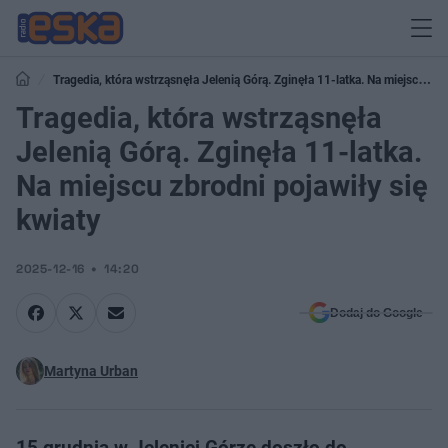
Tragedia, która wstrząsnęła Jelenią Górą. Zginęła 11-latka. Na miejscu
zbrodni pojawiły się kwiaty
Tragedia, która wstrząsnęła
Jelenią Górą. Zginęła 11-latka.
Na miejscu zbrodni pojawiły się
kwiaty
2025-12-16
14:20
Dodaj do Google
Martyna Urban
15 grudnia w Jeleniej Górze doszło do