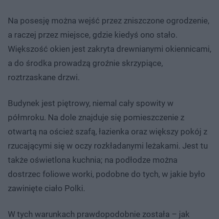
Na posesję można wejść przez zniszczone ogrodzenie,
a raczej przez miejsce, gdzie kiedyś ono stało.
Większość okien jest zakryta drewnianymi okiennicami,
a do środka prowadzą groźnie skrzypiące,
roztrzaskane drzwi.
Budynek jest piętrowy, niemal cały spowity w
półmroku. Na dole znajduje się pomieszczenie z
otwartą na oścież szafą, łazienka oraz większy pokój z
rzucającymi się w oczy rozkładanymi leżakami. Jest tu
także oświetlona kuchnia; na podłodze można
dostrzec foliowe worki, podobne do tych, w jakie było
zawinięte ciało Polki.
W tych warunkach prawdopodobnie została – jak