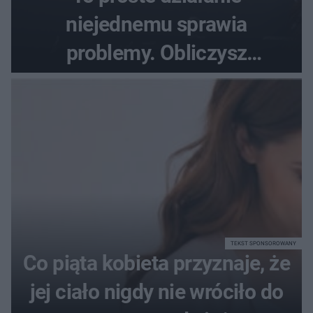
niejednemu sprawia
problemy. Obliczysz
poprawnie, ile to jest
72+7×7−7×5=?
TEKST SPONSOROWANY
Co piąta kobieta przyznaje, że
jej ciało nigdy nie wróciło do