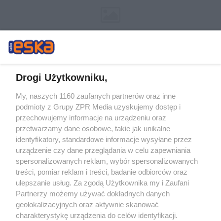
Drogi Użytkowniku,
My, naszych 1160 zaufanych partnerów oraz inne
Żaden utwór zamieszczony w serwisie nie może być powielany i
podmioty z Grupy ZPR Media uzyskujemy dostęp i
rozpowszechniany lub dalej rozpowszechniany w jakikolwiek sposób (w
tym także elektroniczny lub mechaniczny) na jakimkolwiek polu
przechowujemy informacje na urządzeniu oraz
eksploatacji w jakiejkolwiek formie, włącznie z umieszczaniem w Internecie
przetwarzamy dane osobowe, takie jak unikalne
bez pisemnej zgody właściciela praw. Jakiekolwiek użycie lub
wykorzystanie utworów w całości lub w części z naruszeniem prawa, tzn.
identyfikatory, standardowe informacje wysyłane przez
bez właściwej zgody, jest zabronione pod groźbą kary i może być ścigane
urządzenie czy dane przeglądania w celu zapewniania
prawnie.
spersonalizowanych reklam, wybór spersonalizowanych
treści, pomiar reklam i treści, badanie odbiorców oraz
ulepszanie usług. Za zgodą Użytkownika my i Zaufani
Partnerzy możemy używać dokładnych danych
geolokalizacyjnych oraz aktywnie skanować
charakterystykę urządzenia do celów identyfikacji.