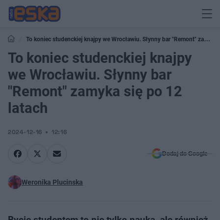
To koniec studenckiej knajpy we Wrocławiu. Słynny bar "Remont" zamyka
się po 12 latach
To koniec studenckiej knajpy
we Wrocławiu. Słynny bar
"Remont" zamyka się po 12
latach
2024-12-16
12:16
Dodaj do Google
Weronika Plucinska
Bycie studentem to nie tylko nauka, ale również