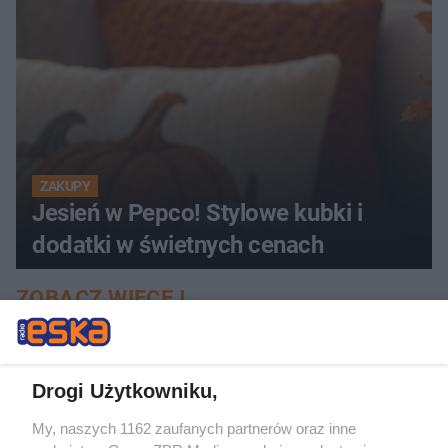
ZAKUPY
Jesień w Pepco! Stylowe kubki i
dodatki w świetnych cenach
ZOBACZ WIĘCEJ
Drogi Użytkowniku,
My, naszych 1162 zaufanych partnerów oraz inne