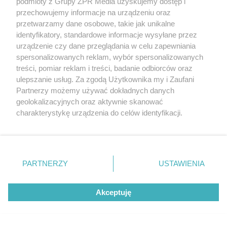
podmioty z Grupy ZPR Media uzyskujemy dostęp i
przechowujemy informacje na urządzeniu oraz
przetwarzamy dane osobowe, takie jak unikalne
identyfikatory, standardowe informacje wysyłane przez
urządzenie czy dane przeglądania w celu zapewniania
spersonalizowanych reklam, wybór spersonalizowanych
treści, pomiar reklam i treści, badanie odbiorców oraz
ulepszanie usług. Za zgodą Użytkownika my i Zaufani
Partnerzy możemy używać dokładnych danych
geolokalizacyjnych oraz aktywnie skanować
charakterystykę urządzenia do celów identyfikacji.
Ponieważ cenimy Twoją prywatność, prosimy o zgodę na
korzystanie z tych technologii poprzez kliknięcie
„Akceptuję”. Zgoda jest dobrowolna i zawsze możesz ją
zmienić/wycofać klikając przycisk ustawień prywatności
PARTNERZY
USTAWIENIA
znajdujący się w lewym dolnym rogu strony
. Niektóre
rodzaje przetwarzania danych nie wymagają zgody
Akceptuję
użytkownika, ale masz prawo sprzeciwić się takiemu
przetwarzaniu. Preferencje będą miały zastosowanie tylko
na tej witrynie.
Żaden utwór zamieszczony w serwisie nie może być powielany i
rozpowszechniany lub dalej rozpowszechniany w jakikolwiek sposób (w