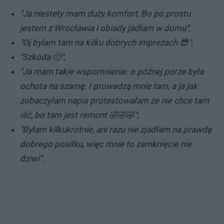
"Ja niestety mam duży komfort, Bo po prostu
jestem z Wrocławia i obiady jadłam w domu"
;
"Oj bylam tam na kilku dobrych imprezach 😎"
;
"Szkoda 🙁"
;
"Ja mam takie wspomnienie: o późnej porze była
ochota na szamę. I prowadzą mnie tam, a ja jak
zobaczyłam napis protestowałam że nie chce tam
iść, bo tam jest remont 🤣🤣🤣"
;
"Byłam kilkukrotnie, ani razu nie zjadłam na prawdę
dobrego posiłku, więc mnie to zamknięcie nie
dziwi"
.