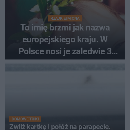
RZADKIE IMIONA
To imię brzmi jak nazwa
europejskiego kraju. W
Polsce nosi je zaledwie 3
kobiety
DOMOWE TRIKI
Zwilż kartkę i połóż na parapecie.