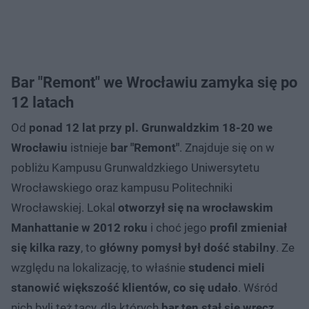
Bar "Remont" we Wrocławiu zamyka się po
12 latach
Od
ponad 12 lat przy pl. Grunwaldzkim 18-20 we
Wrocławiu
istnieje
bar "Remont"
. Znajduje się on w
pobliżu Kampusu Grunwaldzkiego Uniwersytetu
Wrocławskiego oraz kampusu Politechniki
Wrocławskiej. Lokal
otworzył się na wrocławskim
Manhattanie w 2012 roku
i choć jego
profil zmieniał
się kilka razy
, to
główny pomysł był dość stabilny
. Ze
względu na lokalizację, to właśnie
studenci mieli
stanowić większość klientów, co się udało
. Wśród
nich byli też tacy, dla których
bar ten stał się wręcz