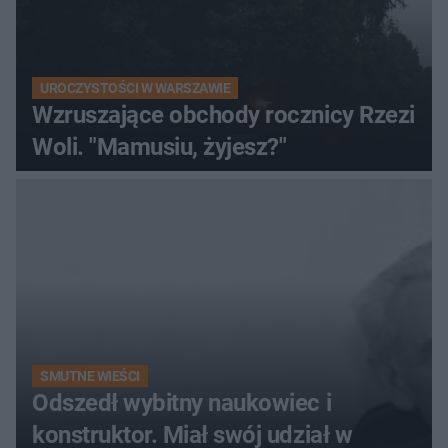
UROCZYSTOŚCI W WARSZAWIE
Wzruszające obchody rocznicy Rzezi
Woli. "Mamusiu, żyjesz?"
SMUTNE WIEŚCI
Odszedł wybitny naukowiec i
konstruktor. Miał swój udział w