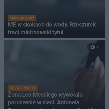
SKOKI DO WODY
ME w skokach do wody. Rzeszutek
traci mistrzowski tytuł
31
GORĄCE ZDJĘCIA
Żona Leo Messiego wywołała
poruszenie w sieci. Antonela