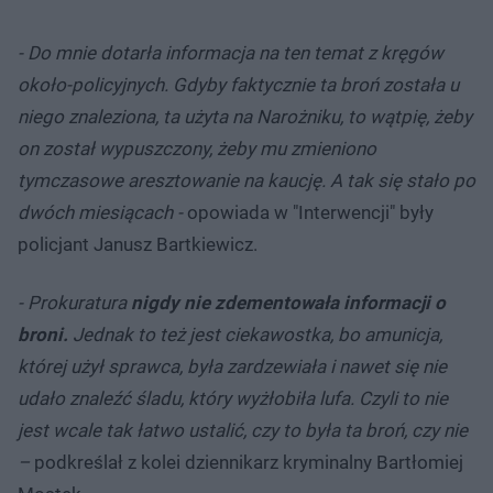
- Do mnie dotarła informacja na ten temat z kręgów
około-policyjnych. Gdyby faktycznie ta broń została u
niego znaleziona, ta użyta na Narożniku, to wątpię, żeby
on został wypuszczony, żeby mu zmieniono
tymczasowe aresztowanie na kaucję. A tak się stało po
dwóch miesiącach -
opowiada w "Interwencji" były
policjant Janusz Bartkiewicz.
- Prokuratura
nigdy nie zdementowała informacji o
broni.
Jednak to też jest ciekawostka, bo amunicja,
której użył sprawca, była zardzewiała i nawet się nie
udało znaleźć śladu, który wyżłobiła lufa. Czyli to nie
jest wcale tak łatwo ustalić, czy to była ta broń, czy nie
–
podkreślał z kolei dziennikarz kryminalny Bartłomiej