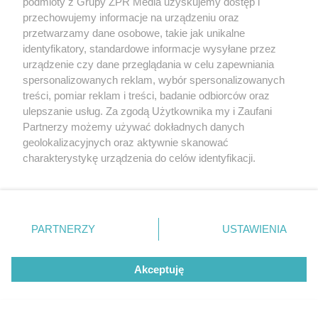
podmioty z Grupy ZPR Media uzyskujemy dostęp i
przechowujemy informacje na urządzeniu oraz
przetwarzamy dane osobowe, takie jak unikalne
Żaden utwór zamieszczony w serwisie nie może być powielany i
identyfikatory, standardowe informacje wysyłane przez
rozpowszechniany lub dalej rozpowszechniany w jakikolwiek sposób (w
urządzenie czy dane przeglądania w celu zapewniania
tym także elektroniczny lub mechaniczny) na jakimkolwiek polu
eksploatacji w jakiejkolwiek formie, włącznie z umieszczaniem w
spersonalizowanych reklam, wybór spersonalizowanych
Internecie bez pisemnej zgody właściciela praw. Jakiekolwiek użycie lub
treści, pomiar reklam i treści, badanie odbiorców oraz
wykorzystanie utworów w całości lub w części z naruszeniem prawa,
ulepszanie usług. Za zgodą Użytkownika my i Zaufani
tzn. bez właściwej zgody, jest zabronione pod groźbą kary i może być
ścigane prawnie.
Partnerzy możemy używać dokładnych danych
geolokalizacyjnych oraz aktywnie skanować
charakterystykę urządzenia do celów identyfikacji.
Ponieważ cenimy Twoją prywatność, prosimy o zgodę na
korzystanie z tych technologii poprzez kliknięcie
„Akceptuję”. Zgoda jest dobrowolna i zawsze możesz ją
zmienić/wycofać klikając przycisk ustawień prywatności
O nas
PARTNERZY
USTAWIENIA
znajdujący się w lewym dolnym rogu strony
. Niektóre
Informacje prawne
rodzaje przetwarzania danych nie wymagają zgody
Akceptuję
użytkownika, ale masz prawo sprzeciwić się takiemu
Nasze serwisy
przetwarzaniu. Preferencje będą miały zastosowanie tylko
na tej witrynie.
© 2026 Grupa ZPR Media