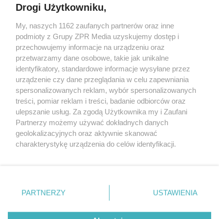
Drogi Użytkowniku,
My, naszych 1162 zaufanych partnerów oraz inne
Żaden utwór zamieszczony w serwisie nie może być powielany i
podmioty z Grupy ZPR Media uzyskujemy dostęp i
rozpowszechniany lub dalej rozpowszechniany w jakikolwiek sposób (w
przechowujemy informacje na urządzeniu oraz
tym także elektroniczny lub mechaniczny) na jakimkolwiek polu
eksploatacji w jakiejkolwiek formie, włącznie z umieszczaniem w
przetwarzamy dane osobowe, takie jak unikalne
Internecie bez pisemnej zgody właściciela praw. Jakiekolwiek użycie lub
identyfikatory, standardowe informacje wysyłane przez
wykorzystanie utworów w całości lub w części z naruszeniem prawa,
tzn. bez właściwej zgody, jest zabronione pod groźbą kary i może być
urządzenie czy dane przeglądania w celu zapewniania
ścigane prawnie.
spersonalizowanych reklam, wybór spersonalizowanych
treści, pomiar reklam i treści, badanie odbiorców oraz
ulepszanie usług. Za zgodą Użytkownika my i Zaufani
Partnerzy możemy używać dokładnych danych
geolokalizacyjnych oraz aktywnie skanować
charakterystykę urządzenia do celów identyfikacji.
Ponieważ cenimy Twoją prywatność, prosimy o zgodę na
O nas
korzystanie z tych technologii poprzez kliknięcie
Informacje prawne
„Akceptuję”. Zgoda jest dobrowolna i zawsze możesz ją
zmienić/wycofać klikając przycisk ustawień prywatności
PARTNERZY
USTAWIENIA
Nasze serwisy
znajdujący się w lewym dolnym rogu strony
. Niektóre
rodzaje przetwarzania danych nie wymagają zgody
© 2026 Grupa ZPR Media