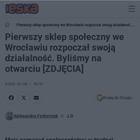
Pierwszy sklep społeczny we Wrocławiu rozpoczał swoją działalność.
Byliśmy na otwarciu [ZDJĘCIA]
Pierwszy sklep społeczny we
Wrocławiu rozpoczał swoją
działalność. Byliśmy na
otwarciu [ZDJĘCIA]
2022-12-09
15:11
Dodaj do Google
Aleksandra Fedorczuk
J.D
Mają pomagać społeczeństwu w trudnej