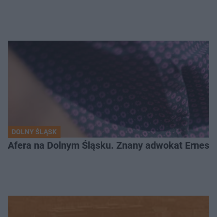
DOLNY ŚLĄSK
Afera na Dolnym Śląsku. Znany adwokat Ernest 