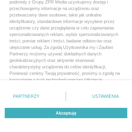
podmioty z Grupy ZPR Media uzyskujemy dostęp i
przechowujemy informacje na urządzeniu oraz
przetwarzamy dane osobowe, takie jak unikalne
identyfikatory, standardowe informacje wysyłane przez
urządzenie czy dane przeglądania w celu zapewniania
spersonalizowanych reklam, wybór spersonalizowanych
treści, pomiar reklam i treści, badanie odbiorców oraz
ulepszanie usług. Za zgodą Użytkownika my i Zaufani
Partnerzy możemy używać dokładnych danych
geolokalizacyjnych oraz aktywnie skanować
charakterystykę urządzenia do celów identyfikacji.
Ponieważ cenimy Twoją prywatność, prosimy o zgodę na
korzystanie z tych technologii poprzez kliknięcie
„Akceptuję”. Zgoda jest dobrowolna i zawsze możesz ją
zmienić/wycofać klikając przycisk ustawień prywatności
PARTNERZY
USTAWIENIA
Żaden utwór zamieszczony w serwisie nie może być powielany i
znajdujący się w lewym dolnym rogu strony
. Niektóre
rozpowszechniany lub dalej rozpowszechniany w jakikolwiek sposób (w
rodzaje przetwarzania danych nie wymagają zgody
tym także elektroniczny lub mechaniczny) na jakimkolwiek polu
eksploatacji w jakiejkolwiek formie, włącznie z umieszczaniem w Internecie
Akceptuję
użytkownika, ale masz prawo sprzeciwić się takiemu
bez pisemnej zgody właściciela praw. Jakiekolwiek użycie lub
przetwarzaniu. Preferencje będą miały zastosowanie tylko
wykorzystanie utworów w całości lub w części z naruszeniem prawa, tzn.
bez właściwej zgody, jest zabronione pod groźbą kary i może być ścigane
na tej witrynie.
prawnie.