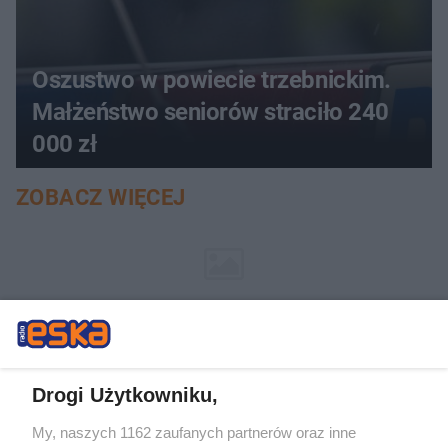
Oszustwo w powiecie trzebnickim.
Małżeństwo seniorów straciło 240
000 zł
ZOBACZ WIĘCEJ
Drogi Użytkowniku,
My, naszych 1162 zaufanych partnerów oraz inne