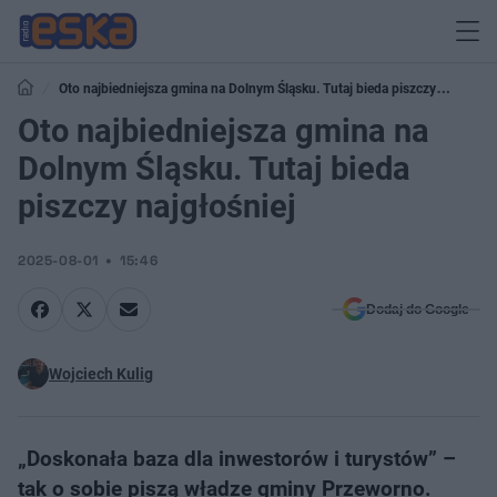
Oto najbiedniejsza gmina na Dolnym Śląsku. Tutaj bieda piszczy
najgłośniej
Oto najbiedniejsza gmina na
Dolnym Śląsku. Tutaj bieda
piszczy najgłośniej
2025-08-01
15:46
Dodaj do Google
Wojciech Kulig
„Doskonała baza dla inwestorów i turystów” –
tak o sobie piszą władze gminy Przeworno.