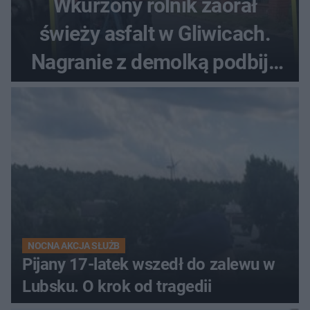
Wkurzony rolnik zaorał
świeży asfalt w Gliwicach.
Nagranie z demolką podbija
sieć
NOCNA AKCJA SŁUŻB
Pijany 17-latek wszedł do zalewu w
Lubsku. O krok od tragedii