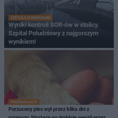
SZPITALE W WARSZAWIE
Wyniki kontroli SOR-ów w stolicy.
Szpital Południowy z najgorszym
wynikiem!
PRZERAŻAJĄCE!
Porzucony pies wył przez kilka dni z
rozpaczy. Strażacy po drabinie weszli przez