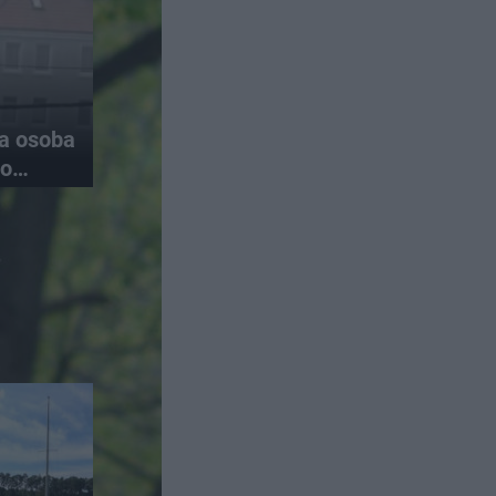
na osoba
do