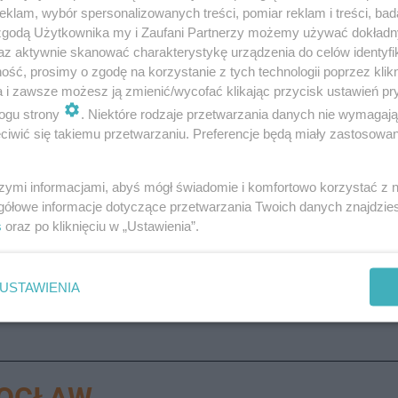
klam, wybór spersonalizowanych treści, pomiar reklam i treści, bad
 zgodą Użytkownika my i Zaufani Partnerzy możemy używać dokład
az aktywnie skanować charakterystykę urządzenia do celów identyfi
ść, prosimy o zgodę na korzystanie z tych technologii poprzez klikn
a i zawsze możesz ją zmienić/wycofać klikając przycisk ustawień pr
ogu strony
. Niektóre rodzaje przetwarzania danych nie wymagaj
na panice
iwić się takiemu przetwarzaniu. Preferencje będą miały zastosowanie
szymi informacjami, abyś mógł świadomie i komfortowo korzystać z
trzymują sygnały o próbach oszustw metodą na wnuczka.
gółowe informacje dotyczące przetwarzania Twoich danych znajdzi
ny czy naszych sąsiadów.
s
oraz po kliknięciu w „Ustawienia”.
USTAWIENIA