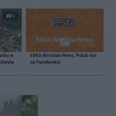
52
achu w
ESKA Wrocław News. Polub nas
 chwyta
na Facebooku!