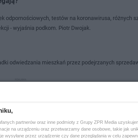
egają?
tek odpornościowych, testów na koronawirusa, różnych 
cji - wyjaśnia podkom. Piotr Dwojak.
ypadki odwiedzania mieszkań przez podejrzanych sprzed
niku,
fanych partnerów oraz inne podmioty z Grupy ZPR Media uzyskujem
cje na urządzeniu oraz przetwarzamy dane osobowe, takie jak unika
je wysyłane przez urządzenie czy dane przeglądania w celu zapewn