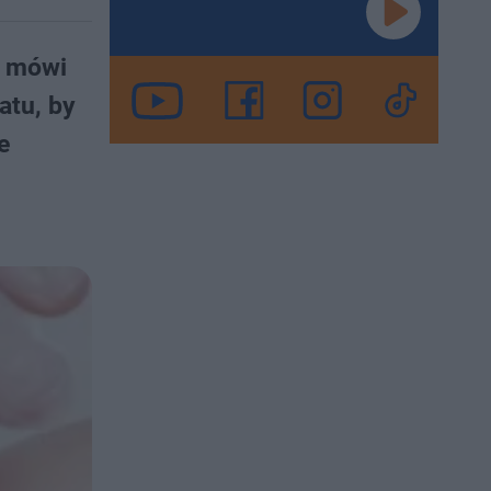
j mówi
atu, by
e