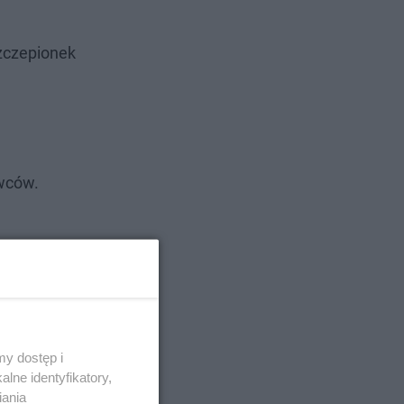
szczepionek
awców.
y dostęp i
lne identyfikatory,
iania