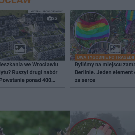
ROCŁAW
MATERIAŁ SPONSOROWANY
25
DWA TYGODNIE PO TRAGEDII
eszkania we Wrocławiu
Byliśmy na miejscu zam
ytu? Ruszył drugi nabór
Berlinie. Jeden element
 Powstanie ponad 400
za serce