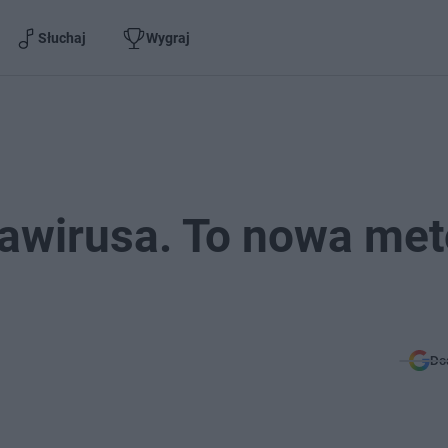
Słuchaj
Wygraj
awirusa. To nowa me
Do