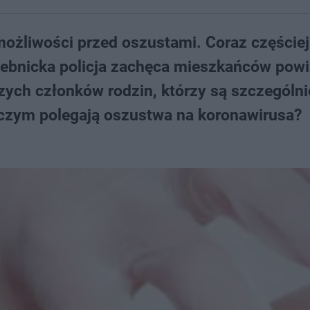
ożliwości przed oszustami. Coraz częście
zebnicka policja zachęca mieszkańców powi
zych członków rodzin, którzy są szczególni
 czym polegają oszustwa na koronawirusa?