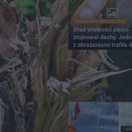
NAWAŁNICA NAD POLSKĄ
Grad wielkości pięści
zrujnował dachy. Jed
z obrażeniami trafiła 
szpitala