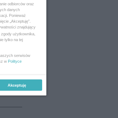
anie odbiorców oraz
nych danych
kacji. Ponieważ
ięcie „Akceptuję”.
ywatności znajdujący
ą zgody użytkownika,
 tylko na tej
 naszych serwisów
 Tym
esz w
Polityce
Akceptuję