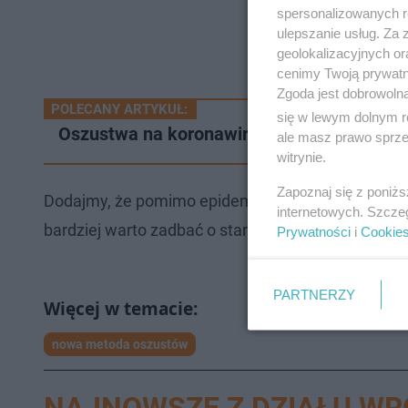
spersonalizowanych re
ulepszanie usług. Za
geolokalizacyjnych or
cenimy Twoją prywatno
Zgoda jest dobrowoln
POLECANY ARTYKUŁ:
się w lewym dolnym r
Oszustwa na koronawirusie. Chcą zarobić 
ale masz prawo sprzec
witrynie.
Zapoznaj się z poniż
Dodajmy, że pomimo epidemii policjanci nadal o
internetowych. Szcze
bardziej warto zadbać o starszych członków rodzi
Prywatności
i
Cookie
PARTNERZY
nowa metoda oszustów