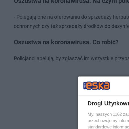
Oszustwa na koronawirusa. Na czym pol
- Polegają one na oferowaniu do sprzedaży herba
ochronnych czy też sprzedaży środków do dezynfek
Oszustwa na koronawirusa. Co robić?
Policjanci apelują, by zgłaszać im wszystkie prz
Drogi Użytkow
My, naszych 1162 zau
przechowujemy informa
standardowe informac