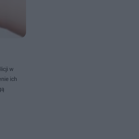
icji w
nie ich
gą