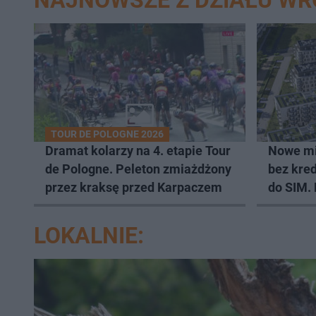
NAJNOWSZE Z DZIAŁU W
TOUR DE POLOGNE 2026
Dramat kolarzy na 4. etapie Tour
Nowe mi
de Pologne. Peleton zmiażdżony
bez kred
przez kraksę przed Karpaczem
do SIM.
lokali
LOKALNIE: