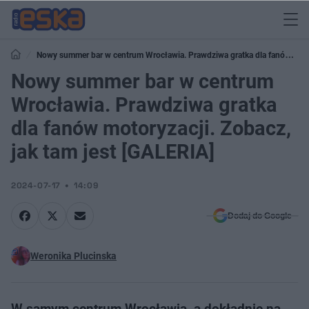
Nowy summer bar w centrum Wrocławia. Prawdziwa gratka dla fanów
motoryzacji. Zobacz, jak tam jest [GALERIA]
Nowy summer bar w centrum
Wrocławia. Prawdziwa gratka
dla fanów motoryzacji. Zobacz,
jak tam jest [GALERIA]
2024-07-17
14:09
Dodaj do Google
Weronika Plucinska
W samym centrum Wrocławia, a dokładnie na