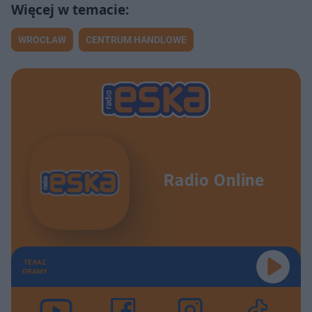
WROCŁAW
CENTRUM HANDLOWE
Radio Online
TERAZ
GRAMY