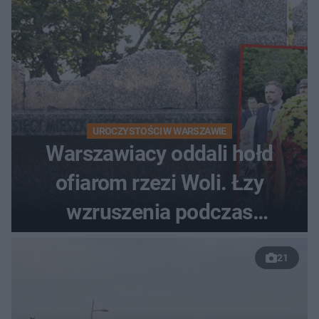
UROCZYSTOŚCI W WARSZAWIE
Warszawiacy oddali hołd
ofiarom rzezi Woli. Łzy
wzruszenia podczas
uroczystości
21