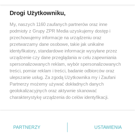
Drogi Użytkowniku,
My, naszych 1160 zaufanych partnerów oraz inne
Żaden utwór zamieszczony w serwisie nie może być powielany i
podmioty z Grupy ZPR Media uzyskujemy dostęp i
rozpowszechniany lub dalej rozpowszechniany w jakikolwiek sposób (w
przechowujemy informacje na urządzeniu oraz
tym także elektroniczny lub mechaniczny) na jakimkolwiek polu
eksploatacji w jakiejkolwiek formie, włącznie z umieszczaniem w
przetwarzamy dane osobowe, takie jak unikalne
Internecie bez pisemnej zgody właściciela praw. Jakiekolwiek użycie lub
identyfikatory, standardowe informacje wysyłane przez
wykorzystanie utworów w całości lub w części z naruszeniem prawa,
tzn. bez właściwej zgody, jest zabronione pod groźbą kary i może być
urządzenie czy dane przeglądania w celu zapewniania
ścigane prawnie.
spersonalizowanych reklam, wybór spersonalizowanych
treści, pomiar reklam i treści, badanie odbiorców oraz
ulepszanie usług. Za zgodą Użytkownika my i Zaufani
Partnerzy możemy używać dokładnych danych
geolokalizacyjnych oraz aktywnie skanować
charakterystykę urządzenia do celów identyfikacji.
Ponieważ cenimy Twoją prywatność, prosimy o zgodę na
O nas
korzystanie z tych technologii poprzez kliknięcie
Informacje prawne
„Akceptuję”. Zgoda jest dobrowolna i zawsze możesz ją
zmienić/wycofać klikając przycisk ustawień prywatności
PARTNERZY
USTAWIENIA
Nasze serwisy
znajdujący się w lewym dolnym rogu strony
. Niektóre