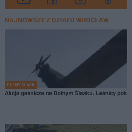
NAJNOWSZE Z DZIAŁU WROCŁAW
DOLNY ŚLĄSK
Akcja gaśnicza na Dolnym Śląsku. Leśnicy pokaza