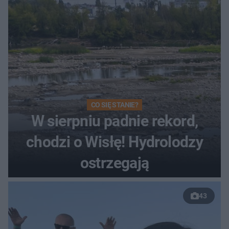
CO SIĘ STANIE?
W sierpniu padnie rekord,
chodzi o Wisłę! Hydrolodzy
ostrzegają
43