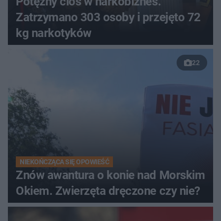
Potężny cios w narkobiznes.
Zatrzymano 303 osoby i przejęto 72
kg narkotyków
22
NIEKOŃCZĄCA SIĘ OPOWIEŚĆ
Znów awantura o konie nad Morskim
Okiem. Zwierzęta dręczone czy nie?