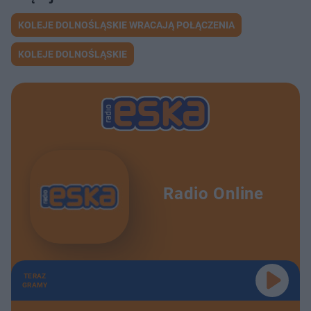
KOLEJE DOLNOŚLĄSKIE WRACAJĄ POŁĄCZENIA
KOLEJE DOLNOŚLĄSKIE
Radio Online
TERAZ
GRAMY