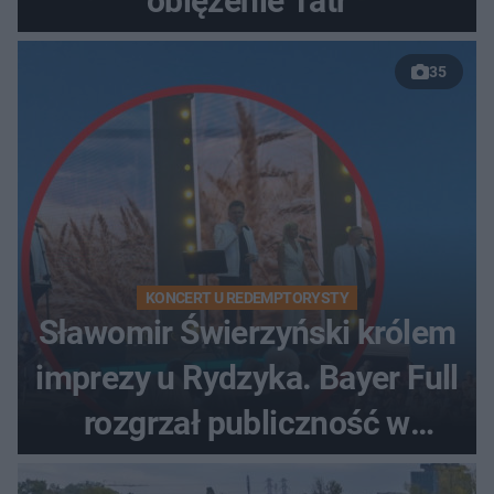
oblężenie Tatr
35
KONCERT U REDEMPTORYSTY
Sławomir Świerzyński królem
imprezy u Rydzyka. Bayer Full
rozgrzał publiczność w
Toruniu