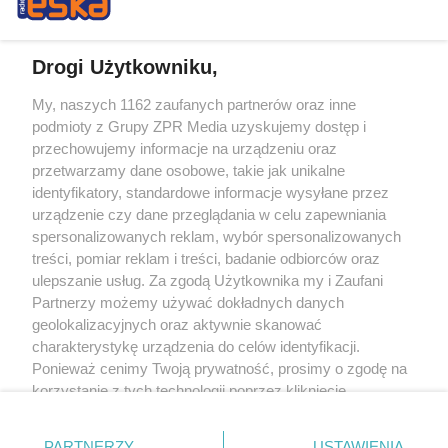
Drogi Użytkowniku,
My, naszych 1162 zaufanych partnerów oraz inne
Żaden utwór zamieszczony w serwisie nie może być powielany i
podmioty z Grupy ZPR Media uzyskujemy dostęp i
rozpowszechniany lub dalej rozpowszechniany w jakikolwiek sposób (w
tym także elektroniczny lub mechaniczny) na jakimkolwiek polu
przechowujemy informacje na urządzeniu oraz
eksploatacji w jakiejkolwiek formie, włącznie z umieszczaniem w Internecie
przetwarzamy dane osobowe, takie jak unikalne
bez pisemnej zgody właściciela praw. Jakiekolwiek użycie lub
wykorzystanie utworów w całości lub w części z naruszeniem prawa, tzn.
identyfikatory, standardowe informacje wysyłane przez
bez właściwej zgody, jest zabronione pod groźbą kary i może być ścigane
urządzenie czy dane przeglądania w celu zapewniania
prawnie.
spersonalizowanych reklam, wybór spersonalizowanych
treści, pomiar reklam i treści, badanie odbiorców oraz
ulepszanie usług. Za zgodą Użytkownika my i Zaufani
Partnerzy możemy używać dokładnych danych
geolokalizacyjnych oraz aktywnie skanować
charakterystykę urządzenia do celów identyfikacji.
O nas
Ponieważ cenimy Twoją prywatność, prosimy o zgodę na
korzystanie z tych technologii poprzez kliknięcie
Informacje prawne
„Akceptuję”. Zgoda jest dobrowolna i zawsze możesz ją
zmienić/wycofać klikając przycisk ustawień prywatności
Nasze serwisy
PARTNERZY
USTAWIENIA