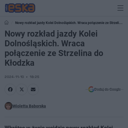
Nowy rozkład jazdy Kolei Dolnośląskich. Wraca połączenie ze Strzelina
do Kłodzka
Nowy rozkład jazdy Kolei
Dolnośląskich. Wraca
połączenie ze Strzelina do
Kłodzka
2024-11-10
18:25
Dodaj do Google
Wioletta Baborska
Wkrótce w życie wejdzie nowy rozkład Kolei