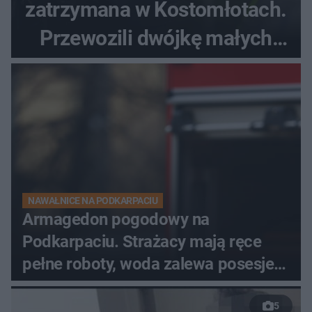
zatrzymana w Kostomłotach.
Przewozili dwójkę małych
dzieci
NAWAŁNICE NA PODKARPACIU
Armagedon pogodowy na
Podkarpaciu. Strażacy mają ręce
pełne roboty, woda zalewa posesje i
budynki
5