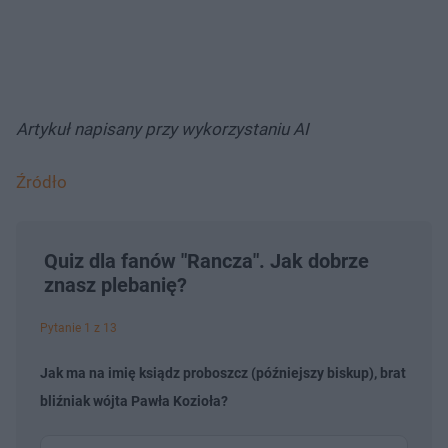
Artykuł napisany przy wykorzystaniu AI
Źródło
Quiz dla fanów "Rancza". Jak dobrze
znasz plebanię?
Pytanie 1 z 13
Jak ma na imię ksiądz proboszcz (późniejszy biskup), brat
bliźniak wójta Pawła Kozioła?