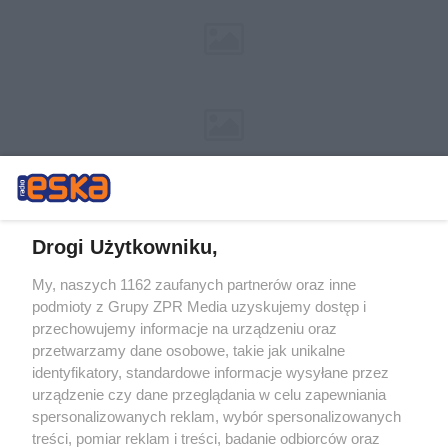
Drogi Użytkowniku,
My, naszych 1162 zaufanych partnerów oraz inne
Żaden utwór zamieszczony w serwisie nie może być powielany i
podmioty z Grupy ZPR Media uzyskujemy dostęp i
rozpowszechniany lub dalej rozpowszechniany w jakikolwiek sposób (w
tym także elektroniczny lub mechaniczny) na jakimkolwiek polu
przechowujemy informacje na urządzeniu oraz
eksploatacji w jakiejkolwiek formie, włącznie z umieszczaniem w
przetwarzamy dane osobowe, takie jak unikalne
Internecie bez pisemnej zgody właściciela praw. Jakiekolwiek użycie lub
identyfikatory, standardowe informacje wysyłane przez
wykorzystanie utworów w całości lub w części z naruszeniem prawa,
tzn. bez właściwej zgody, jest zabronione pod groźbą kary i może być
urządzenie czy dane przeglądania w celu zapewniania
ścigane prawnie.
spersonalizowanych reklam, wybór spersonalizowanych
treści, pomiar reklam i treści, badanie odbiorców oraz