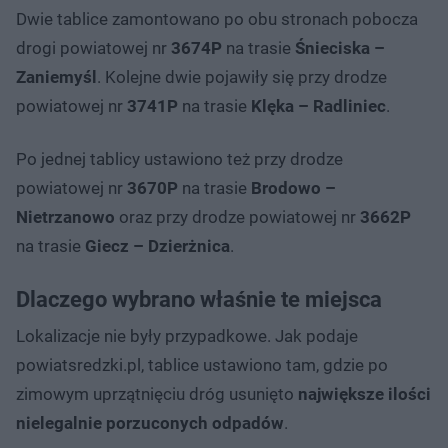
Dwie tablice zamontowano po obu stronach pobocza
drogi powiatowej nr
3674P
na trasie
Śnieciska –
Zaniemyśl
. Kolejne dwie pojawiły się przy drodze
powiatowej nr
3741P
na trasie
Klęka – Radliniec
.
Po jednej tablicy ustawiono też przy drodze
powiatowej nr
3670P
na trasie
Brodowo –
Nietrzanowo
oraz przy drodze powiatowej nr
3662P
na trasie
Giecz – Dzierżnica
.
Dlaczego wybrano właśnie te miejsca
Lokalizacje nie były przypadkowe. Jak podaje
powiatsredzki.pl, tablice ustawiono tam, gdzie po
zimowym uprzątnięciu dróg usunięto
największe ilości
nielegalnie porzuconych odpadów
.