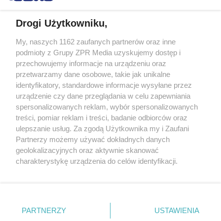
Drogi Użytkowniku,
My, naszych 1162 zaufanych partnerów oraz inne
Żaden utwór zamieszczony w serwisie nie może być powielany i
podmioty z Grupy ZPR Media uzyskujemy dostęp i
rozpowszechniany lub dalej rozpowszechniany w jakikolwiek sposób (w
tym także elektroniczny lub mechaniczny) na jakimkolwiek polu
przechowujemy informacje na urządzeniu oraz
eksploatacji w jakiejkolwiek formie, włącznie z umieszczaniem w
przetwarzamy dane osobowe, takie jak unikalne
Internecie bez pisemnej zgody właściciela praw. Jakiekolwiek użycie lub
identyfikatory, standardowe informacje wysyłane przez
wykorzystanie utworów w całości lub w części z naruszeniem prawa,
tzn. bez właściwej zgody, jest zabronione pod groźbą kary i może być
urządzenie czy dane przeglądania w celu zapewniania
ścigane prawnie.
spersonalizowanych reklam, wybór spersonalizowanych
treści, pomiar reklam i treści, badanie odbiorców oraz
ulepszanie usług. Za zgodą Użytkownika my i Zaufani
Partnerzy możemy używać dokładnych danych
geolokalizacyjnych oraz aktywnie skanować
charakterystykę urządzenia do celów identyfikacji.
Ponieważ cenimy Twoją prywatność, prosimy o zgodę na
O nas
korzystanie z tych technologii poprzez kliknięcie
Informacje prawne
„Akceptuję”. Zgoda jest dobrowolna i zawsze możesz ją
zmienić/wycofać klikając przycisk ustawień prywatności
PARTNERZY
USTAWIENIA
Nasze serwisy
znajdujący się w lewym dolnym rogu strony
. Niektóre